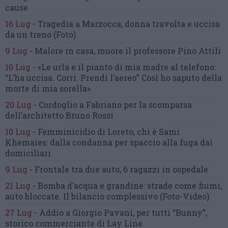
cause
16 Lug
-
Tragedia a Marzocca,
donna travolta e uccisa
da un treno
(Foto)
9 Lug
-
Malore in casa, muore
il professore Pino Attili
10 Lug
-
«Le urla e il pianto di mia madre al telefono:
“L’ha uccisa. Corri. Prendi l’aereo”
Così ho saputo della
morte di mia sorella»
20 Lug
-
Cordoglio a Fabriano per la scomparsa
dell’architetto Bruno Rossi
10 Lug
-
Femminicidio di Loreto, chi è Sami
Khemaies:
dalla condanna per spaccio
alla fuga dai
domiciliari
9 Lug
-
Frontale tra due auto,
6 ragazzi in ospedale
21 Lug
-
Bomba d’acqua e grandine:
strade come fiumi,
auto bloccate.
Il bilancio complessivo
(Foto-Video)
27 Lug
-
Addio a Giorgio Pavani,
per tutti “Bunny”,
storico commerciante di Lay Line