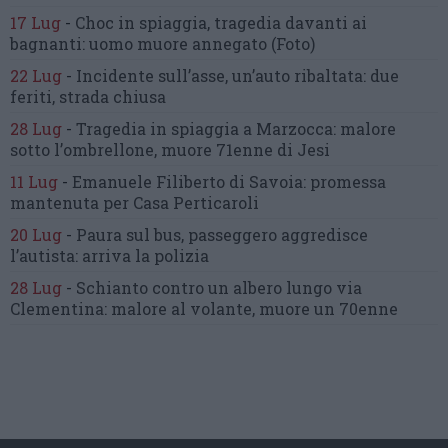
17 Lug
-
Choc in spiaggia,
tragedia davanti ai
bagnanti:
uomo muore annegato
(Foto)
22 Lug
-
Incidente sull’asse, un’auto ribaltata:
due
feriti, strada chiusa
28 Lug
-
Tragedia in spiaggia a Marzocca:
malore
sotto l’ombrellone,
muore 71enne di Jesi
11 Lug
-
Emanuele Filiberto di Savoia:
promessa
mantenuta
per Casa Perticaroli
20 Lug
-
Paura sul bus, passeggero
aggredisce
l’autista: arriva la polizia
28 Lug
-
Schianto contro un albero
lungo via
Clementina:
malore al volante, muore un 70enne