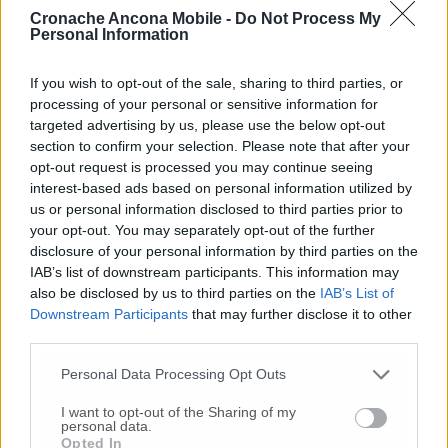
conferma l’importanza della prevenzione e
Cronache Ancona Mobile -
Do Not Process My
della pianificazione condivisa per garantire
Personal Information
la sicurezza del territorio e la massima
preparazione del sistema di Protezione Civile»
If you wish to opt-out of the sale, sharing to third parties, or
sottolineano la sindaca Michela Glorio e il
processing of your personal or sensitive information for
consigliere comunale di maggioranza, Fausto
targeted advertising by us, please use the below opt-out
Marincioni, con delega all’adattamento del
section to confirm your selection. Please note that after your
territorio al cambiamento climatico e alla
opt-out request is processed you may continue seeing
gestione delle criticità.
interest-based ads based on personal information utilized by
us or personal information disclosed to third parties prior to
your opt-out. You may separately opt-out of the further
disclosure of your personal information by third parties on the
© RIPRODUZIONE RISERVATA
IAB’s list of downstream participants. This information may
also be disclosed by us to third parties on the
IAB’s List of
Vai alla home
Downstream Participants
that may further disclose it to other
third parties.
Personal Data Processing Opt Outs
I want to opt-out of the Sharing of my
personal data.
Opted In