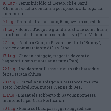
10 Lug
-
Femminicidio di Loreto, chi è Sami
Khemaies:
dalla condanna per spaccio
alla fuga dai
domiciliari
9 Lug
-
Frontale tra due auto,
6 ragazzi in ospedale
21 Lug
-
Bomba d’acqua e grandine:
strade come fiumi,
auto bloccate.
Il bilancio complessivo
(Foto-Video)
27 Lug
-
Addio a Giorgio Pavani,
per tutti “Bunny”,
storico commerciante di Lay Line
17 Lug
-
Choc in spiaggia,
tragedia davanti ai
bagnanti:
uomo muore annegato
(Foto)
22 Lug
-
Incidente sull’asse, un’auto ribaltata:
due
feriti, strada chiusa
28 Lug
-
Tragedia in spiaggia a Marzocca:
malore
sotto l’ombrellone,
muore 71enne di Jesi
11 Lug
-
Emanuele Filiberto di Savoia:
promessa
mantenuta
per Casa Perticaroli
20 Lug
-
Paura sul bus, passeggero
aggredisce