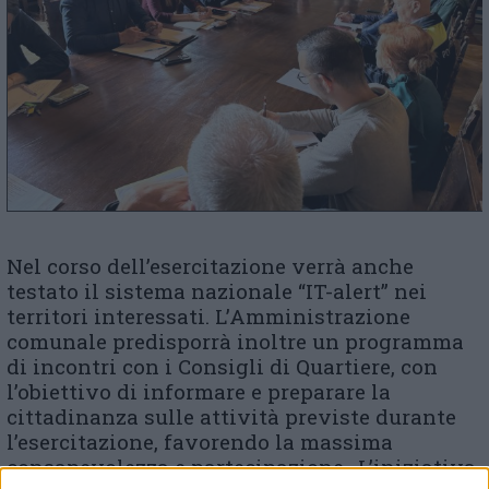
Nel corso dell’esercitazione verrà anche
testato il sistema nazionale “IT-alert” nei
territori interessati. L’Amministrazione
comunale predisporrà inoltre un programma
di incontri con i Consigli di Quartiere, con
l’obiettivo di informare e preparare la
cittadinanza sulle attività previste durante
l’esercitazione, favorendo la massima
consapevolezza e partecipazione.«L’iniziativa