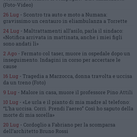
(Foto-Video)
26 Lug
-
Scontro tra auto e moto a Numana:
gravissimo un centauro
in eliambulanza a Torrette
24 Lug
-
Maltrattamenti all’asilo, parla il sindaco:
«Notifica arrivata in mattinata,
anche i miei figli
sono andati lì»
2 Ago
-
Fermato col taser,
muore in ospedale dopo un
inseguimento.
Indagini in corso per accertare le
cause
16 Lug
-
Tragedia a Marzocca,
donna travolta e uccisa
da un treno
(Foto)
9 Lug
-
Malore in casa, muore
il professore Pino Attili
10 Lug
-
«Le urla e il pianto di mia madre al telefono:
“L’ha uccisa. Corri. Prendi l’aereo”
Così ho saputo della
morte di mia sorella»
20 Lug
-
Cordoglio a Fabriano per la scomparsa
dell’architetto Bruno Rossi