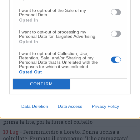
I want to opt-out of the Sale of my
Personal Data.
Commenti
Opted In
Nessun commento presente
I want to opt-out of processing my
Personal Data for Targeted Advertising.
Opted In
Commenta
I want to opt-out of Collection, Use,
Retention, Sale, and/or Sharing of my
Personal Data that Is Unrelated with the
Purposes for which it was collected.
Commenta l'articolo
Opted Out
CONFIRM
Gli articoli più letti
24 Lug
-
Bimbi costretti a colpirsi da soli
e lasciati al
buio:
orrore all’asilo, arrestate due educatrici
Data Deletion
Data Access
Privacy Policy
10 Lug
-
Luigia Fortunato,
l’ennesimo femminicidio:
prima la lite, poi la furia col coltello
10 Lug
-
Femminicidio a Loreto.
Donna uccisa a
coltellate.
Fermato il compagno: “L’ho ammazzata”