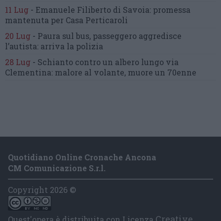
11 Lug
-
Emanuele Filiberto di Savoia:
promessa
mantenuta
per Casa Perticaroli
20 Lug
-
Paura sul bus, passeggero
aggredisce
l’autista: arriva la polizia
28 Lug
-
Schianto contro un albero
lungo via
Clementina:
malore al volante, muore un 70enne
Quotidiano Online Cronache Ancona
CM Comunicazione S.r.l.
Copyright 2026 ©
Creative
Quest'opera è distribuita con Licenza