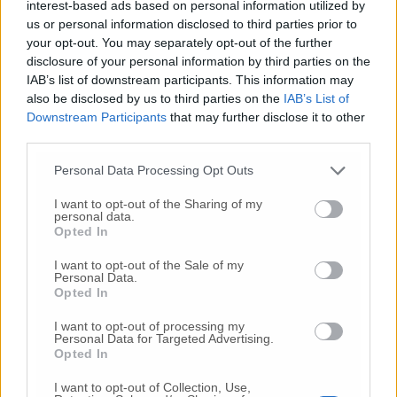
interest-based ads based on personal information utilized by
della solidarietà, mettendo al centro la
us or personal information disclosed to third parties prior to
conoscenza e il valore dell’affido familiare. I
your opt-out. You may separately opt-out of the further
giovani hanno bisogno di punti di
disclosure of your personal information by third parties on the
riferimento solidi; noi abbiamo il dovere di
IAB’s list of downstream participants. This information may
essere una comunità che accoglie, ascolta e
also be disclosed by us to third parties on the
IAB’s List of
Downstream Participants
that may further disclose it to other
protegge» .L’incontro si terrà mercoledì 10
third parties.
giugno alle 16 al Palazzo del Podestà di
Fabriano. I posti in Sala Consiliare sono
Personal Data Processing Opt Outs
limitati. È fortemente consigliata la conferma
di partecipazione compilando il modulo
I want to opt-out of the Sharing of my
personal data.
online disponibile al seguente
link.
Opted In
I want to opt-out of the Sale of my
CHI E’ DON LUIGI CIOTTI – Ispiratore e
Personal Data.
fondatore, nel 1965, del Gruppo Abele, Don
Opted In
Luigi Ciotti spende da oltre sessant’anni la
I want to opt-out of processing my
sua vita a fianco degli ultimi, combattendo le
Personal Data for Targeted Advertising.
dipendenze, l’emarginazione sociale e
Opted In
l’illegalità. Nel 1995 ha dato vita a Libera.
I want to opt-out of Collection, Use,
Associazioni, nomi e numeri contro le mafie,