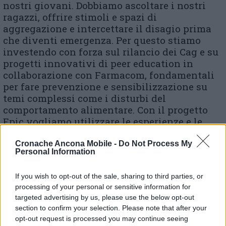
nostri giovani. Dobbiamo ascoltare i nostri
ragazzi, offrire stimoli e spazi di
aggregazione e intercettare il disagio prima
che diventi emergenza. Per questo stiamo
investendo con forza sul rilancio dei Cag e su
progetti innovativi di peer education in
collaborazione con Farmacom, fondamentali
per fare prevenzione e sensibilizzazione su
temi complessi come i disturbi del
comportamento alimentare. Con il progetto
Epic vogliamo utilizzare le esperienze e le
proposte culturali come importanti occasione
di inclusione e socializzazione (anche nelle
Cronache Ancona Mobile -
Do Not Process My
Personal Information
frazioni) e con il progetto Ins ( Inclusione
Sociale attraverso lo Sport) vogliamo
If you wish to opt-out of the sale, sharing to third parties, or
sostenere l’importante funzione sociale
processing of your personal or sensitive information for
svolta dalle società sportive in in azione che
targeted advertising by us, please use the below opt-out
stimoli a partecipare i ragazzi che non
section to confirm your selection. Please note that after your
praticano sport. Nel contempo, vogliamo far
opt-out request is processed you may continue seeing
crescere una cultura diffusa e consapevole