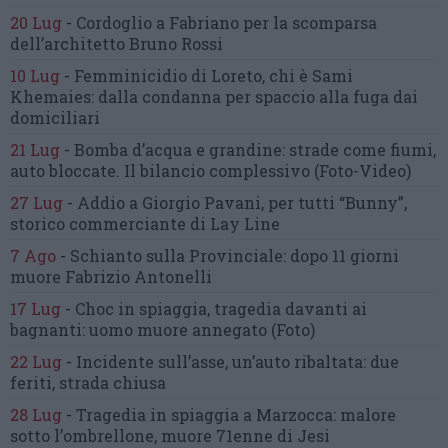
20 Lug
-
Cordoglio a Fabriano per la scomparsa
dell’architetto Bruno Rossi
10 Lug
-
Femminicidio di Loreto, chi è Sami
Khemaies:
dalla condanna per spaccio
alla fuga dai
domiciliari
21 Lug
-
Bomba d’acqua e grandine:
strade come fiumi,
auto bloccate.
Il bilancio complessivo
(Foto-Video)
27 Lug
-
Addio a Giorgio Pavani,
per tutti “Bunny”,
storico commerciante di Lay Line
7 Ago
-
Schianto sulla Provinciale:
dopo 11 giorni
muore Fabrizio Antonelli
17 Lug
-
Choc in spiaggia,
tragedia davanti ai
bagnanti:
uomo muore annegato
(Foto)
22 Lug
-
Incidente sull’asse, un’auto ribaltata:
due
feriti, strada chiusa
28 Lug
-
Tragedia in spiaggia a Marzocca:
malore
sotto l’ombrellone,
muore 71enne di Jesi