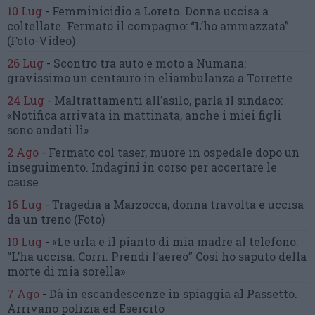
10 Lug
-
Femminicidio a Loreto.
Donna uccisa a
coltellate.
Fermato il compagno: “L’ho ammazzata”
(Foto-Video)
26 Lug
-
Scontro tra auto e moto a Numana:
gravissimo un centauro
in eliambulanza a Torrette
24 Lug
-
Maltrattamenti all’asilo, parla il sindaco:
«Notifica arrivata in mattinata,
anche i miei figli
sono andati lì»
2 Ago
-
Fermato col taser,
muore in ospedale dopo un
inseguimento.
Indagini in corso per accertare le
cause
16 Lug
-
Tragedia a Marzocca,
donna travolta e uccisa
da un treno
(Foto)
10 Lug
-
«Le urla e il pianto di mia madre al telefono:
“L’ha uccisa. Corri. Prendi l’aereo”
Così ho saputo della
morte di mia sorella»
7 Ago
-
Dà in escandescenze in spiaggia al Passetto.
Arrivano polizia ed Esercito