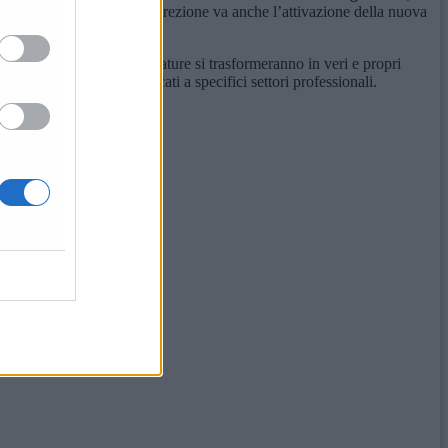
ati dai ragazzi. In questa direzione va anche l’attivazione della nuova
e quante di queste candidature si trasformeranno in veri e propri
che potrebbero essere dedicati a specifici settori professionali.