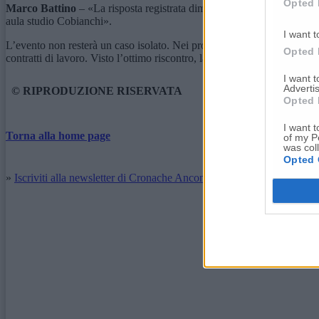
Opted 
Marco Battino
– «La risposta registrata dimostra l’importance di crear
aula studio Cobianchi».
I want t
L’evento non resterà un caso isolato. Nei prossimi giorni l’Amministraz
Opted 
contratti di lavoro. Visto l’ottimo riscontro, la rete territoriale è già a
I want 
Advertis
© RIPRODUZIONE RISERVATA
Opted 
I want t
Torna alla home page
of my P
was col
Opted 
»
Iscriviti alla newsletter di Cronache Ancona