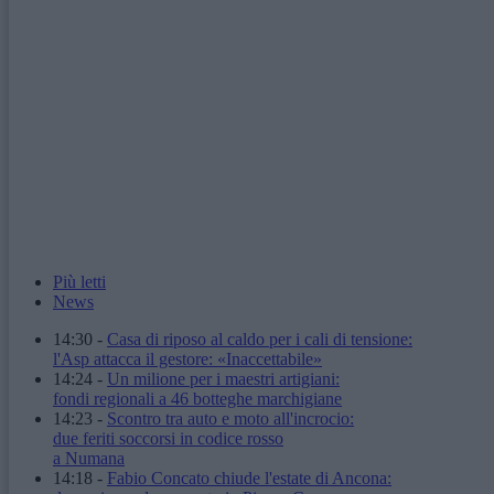
Più letti
News
14:30
-
Casa di riposo al caldo per i cali di tensione:
l'Asp attacca il gestore: «Inaccettabile»
14:24
-
Un milione per i maestri artigiani:
fondi regionali a 46 botteghe marchigiane
14:23
-
Scontro tra auto e moto all'incrocio:
due feriti soccorsi in codice rosso
a Numana
14:18
-
Fabio Concato chiude l'estate di Ancona: