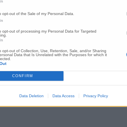
In
e occasioni di incontro semplici, accessibili e vicine ai luoghi frequent
o opt-out of the Sale of my Personal Data.
ione comunale raccoglierà i dati dettagliati dalle agenzie per monitorar
In
l lavoro per dare continuità all’esperienza con
appuntamenti periodici
, 
to opt-out of processing my Personal Data for Targeted
ing.
In
o opt-out of Collection, Use, Retention, Sale, and/or Sharing
ersonal Data that Is Unrelated with the Purposes for which it
lected.
Out
CONFIRM
Data Deletion
Data Access
Privacy Policy