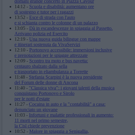
domani grande concerto in Piazza Cavour
14:12
-
Scuola e disabilità: aumentano ore
di sostegno e tutor per i ragazzi
13:52
-
Esce di strada con l'auto
e si schianta contro le colonne di un palazzo
13:05
-
Dà in escandescenze in spiaggia al Passetto.
Arrivano polizia ed Esercito
12:19
-
Una nuova guida bilingue con mappe
e itinerari sostenuta da VivaServizi
12:10
-
Portonovo accessibile: immersioni inclusive
e prenotazioni per le spiagge attrezzate
12:09
-
Scontro tra moto e bus navetta:
centauro sbalzato dalla sella
e trasportato in eliambulanza a Torrette
11:48
-
Stefania Scarpini è la nuova presidente
del Forum delle donne di Ancona
11:40
-
"Classica viva": i giovani talenti della musica
conquistano Portonovo e Sirolo
per le notti d'estate
11:27
-
Cocaina in auto e la "contabilità" a casa:
denunciato un giovane
11:03
-
Infortuni e malattie professionali in aumento:
11 morti nel primo semestre,
la Cisl chiede prevenzione
10:52
-
Malore in spiaggia a Senigallia,