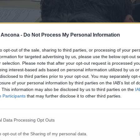
 Ancona -
Do Not Process My Personal Information
to opt-out of the sale, sharing to third parties, or processing of your per
formation for targeted advertising by us, please use the below opt-out s
r selection. Please note that after your opt-out request is processed y
eing interest-based ads based on personal information utilized by us or
disclosed to third parties prior to your opt-out. You may separately opt-
losure of your personal information by third parties on the IAB’s list of
rto ed è subito un successo.
Il bilancio di
“Next Job – Il tuo prossi
. This information may also be disclosed by us to third parties on the
IA
tuati e
più di 80 contatti informativi
registrati nelle giornate del 27 e
Participants
that may further disclose it to other third parties.
ta alla città e ai giovani proprio in questa occasione.
one continua di ragazze e ragazzi. All’iniziativa hanno aderito
oltre diec
anti hanno avuto la possibilità di presentare il proprio curriculum, soste
l Data Processing Opt Outs
alizzatore, intercettando non solo i giovani ma anche diversi adulti e g
o opt-out of the Sharing of my personal data.
ani e che esiste una domanda concreta di orientamento, ascolto e acc