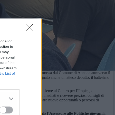
sonal or
ection to
ou may
 personal
out of the
 downstream
mo lavoro”
, l’iniziativa promossa dal Comune di Ancona attraverso il
B’s List of
 28 maggio. L’evento ha segnato anche un atteso debutto: il battesimo
i Agenzie per il Lavoro
, insieme al Centro per l’Impiego,
nere colloqui conoscitivi immediati e ricevere preziosi consigli di
enitori intenzionati a valutare nuove opportunità o percorsi di
ompagnamento» – ha commentato
l’Assessore alle Politiche giovanili,