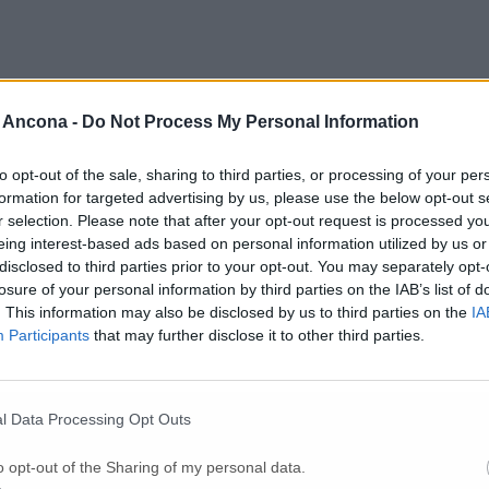
 Ancona -
Do Not Process My Personal Information
vato previsto dal sistema regolatorio nazionale, confermando un percorso
r il biennio 2022-2023, un riconoscimento economico di 451.174 euro d
che per il biennio 2024-2025 gli obiettivi sono stati pienamente raggi
to opt-out of the sale, sharing to third parties, or processing of your per
del 2027.
formation for targeted advertising by us, please use the below opt-out s
r selection. Please note that after your opt-out request is processed y
eing interest-based ads based on personal information utilized by us or
disclosed to third parties prior to your opt-out. You may separately opt-
losure of your personal information by third parties on the IAB’s list of
. This information may also be disclosed by us to third parties on the
IA
Participants
that may further disclose it to other third parties.
l Data Processing Opt Outs
o opt-out of the Sharing of my personal data.