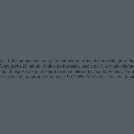
ciali. Gli appuntamenti con gli utenti vengono fissati entro sette giorni 
 da Arera pari a 20 minuti. Ottime performance anche per il servizio telefon
 e tempi di risposta, con un tempo medio di attesa di circa 80 secondi. Il r
essazione del rapporto contrattuale: 99,726%, Mc2 – Gestione del rappor