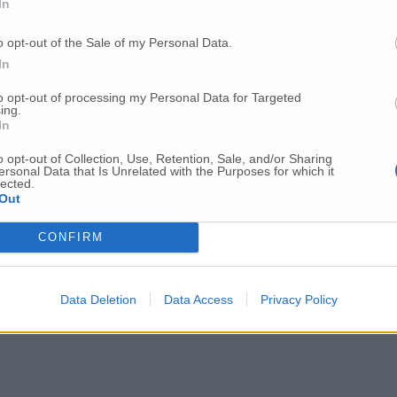
In
o opt-out of the Sale of my Personal Data.
In
to opt-out of processing my Personal Data for Targeted
ing.
In
o opt-out of Collection, Use, Retention, Sale, and/or Sharing
ersonal Data that Is Unrelated with the Purposes for which it
tinuo che stiamo portando avanti – afferma in una nota
Simone Pugnalo
lected.
idabili, tempi di risposta sempre più rapidi e una gestione commerciale imp
Out
elle nostre persone e della volontà di investire costantemente nell’innov
CONFIRM
Data Deletion
Data Access
Privacy Policy