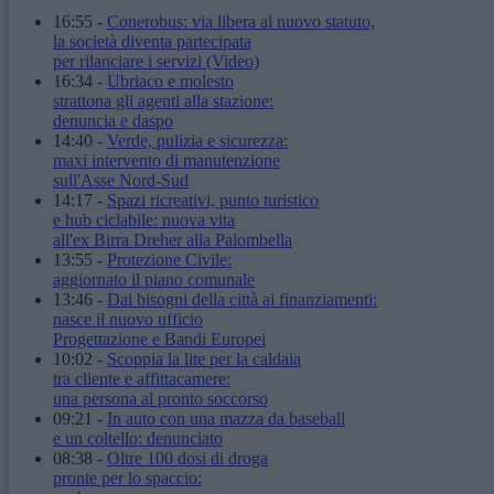
16:55
-
Conerobus: via libera al nuovo statuto,
la società diventa partecipata
per rilanciare i servizi
(Video)
16:34
-
Ubriaco e molesto
strattona gli agenti alla stazione:
denuncia e daspo
14:40
-
Verde, pulizia e sicurezza:
maxi intervento di manutenzione
sull'Asse Nord-Sud
14:17
-
Spazi ricreativi, punto turistico
e hub ciclabile: nuova vita
all'ex Birra Dreher alla Palombella
13:55
-
Protezione Civile:
aggiornato il piano comunale
13:46
-
Dai bisogni della città ai finanziamenti:
nasce il nuovo ufficio
Progettazione e Bandi Europei
10:02
-
Scoppia la lite per la caldaia
tra cliente e affittacamere:
una persona al pronto soccorso
09:21
-
In auto con una mazza da baseball
e un coltello: denunciato
08:38
-
Oltre 100 dosi di droga
pronte per lo spaccio: