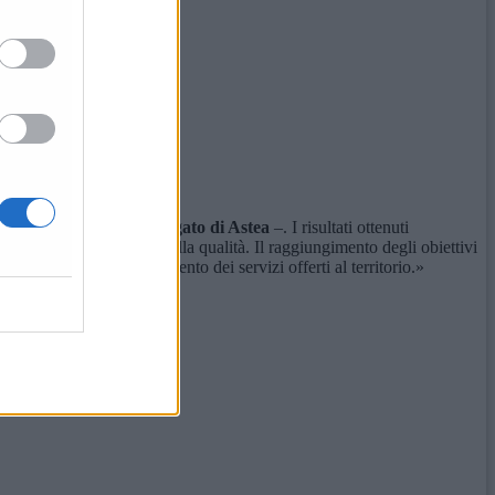
ni,
a
mministratore
d
elegato di Astea
–. I risultati ottenuti
rontata all’efficienza e alla qualità. Il raggiungimento degli obiettivi
azione e nel miglioramento dei servizi offerti al territorio.»