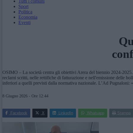
Tutti i comuni
Sport
Politica
Economia
Eventi
Qua
conf
OSIMO – La società centra gli obiettivi Arera del biennio 2024-2025. La 
reclami scritti, nelle rettifiche di fatturazione e nell'emissione delle 
inferiori a quelli previsti dalla normativa nazionale. L’Ad Pugnaloni: 
8 Giugno 2026 - Ore 12:44
Facebook
X
LinkedIn
Whatsapp
Stampa