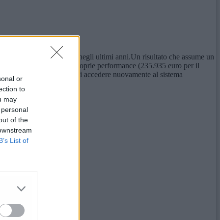
 di miglioramento costante negli ultimi anni.Un risultato che assume un
a parte di Arera per le proprie performance (235.935 euro per il
unti e il gestore prevede di accedere nuovamente al sistema
sonal or
ection to
ou may
 personal
out of the
 downstream
B’s List of