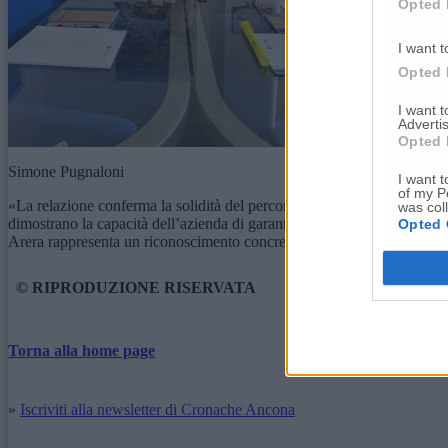
Opted 
I want t
Opted 
I want 
Advertis
Opted 
Simone Pugnaloni
I want t
of my P
«La relazione conferma la solidità del percorso di miglioramento con
was col
dimostrano la capacità dell’azienda di garantire ai cittadini servizi aff
Opted 
Arera rappresenta un riconoscimento concreto dell’impegno quotidiano d
© RIPRODUZIONE RISERVATA
Torna alla home page
»
Iscriviti alla newsletter di Cronache Ancona