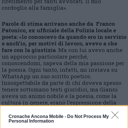
riferimento per tanti avvocati. Il mio
cordoglio alla famiglia».
Parole di stima arrivano anche da Franco
Patonico, ex ufficiale della Polizia locale e
poeta: «lo conoscevo da quando ero in servizio
e anch’io, per motivi di lavoro, avevo a che
fare con la giustizia
. Ma con lui avevo anche
un approccio particolare perché,
conoscendomi, sapeva della mia passione per
la poesia. Ogni tanto, infatti, mi inviava su
WhatsApp un suo scritto poetico.
Insospettabile da parte di chi doveva spesso
tenere sottomano testi giuridici, ma Gianni
aveva un animo nobile e la poesia, come la
cultura in genere, erano l’espressione della
sua umanità».
Cronache Ancona Mobile -
Do Not Process My
Personal Information
Il funerale è in programma domani alle 15