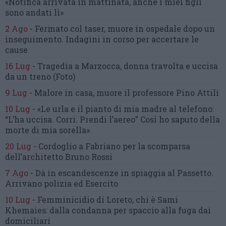
«Notifica arrivata in mattinata,
anche i miei figli
sono andati lì»
2 Ago
-
Fermato col taser,
muore in ospedale dopo un
inseguimento.
Indagini in corso per accertare le
cause
16 Lug
-
Tragedia a Marzocca,
donna travolta e uccisa
da un treno
(Foto)
9 Lug
-
Malore in casa, muore
il professore Pino Attili
10 Lug
-
«Le urla e il pianto di mia madre al telefono:
“L’ha uccisa. Corri. Prendi l’aereo”
Così ho saputo della
morte di mia sorella»
20 Lug
-
Cordoglio a Fabriano per la scomparsa
dell’architetto Bruno Rossi
7 Ago
-
Dà in escandescenze in spiaggia al Passetto.
Arrivano polizia ed Esercito
10 Lug
-
Femminicidio di Loreto, chi è Sami
Khemaies:
dalla condanna per spaccio
alla fuga dai
domiciliari