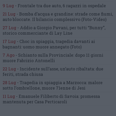
9 Lug
-
Frontale tra due auto,
6 ragazzi in ospedale
21 Lug
-
Bomba d’acqua e grandine:
strade come fiumi,
auto bloccate.
Il bilancio complessivo
(Foto-Video)
27 Lug
-
Addio a Giorgio Pavani,
per tutti “Bunny”,
storico commerciante di Lay Line
17 Lug
-
Choc in spiaggia,
tragedia davanti ai
bagnanti:
uomo muore annegato
(Foto)
7 Ago
-
Schianto sulla Provinciale:
dopo 11 giorni
muore Fabrizio Antonelli
22 Lug
-
Incidente sull’asse, un’auto ribaltata:
due
feriti, strada chiusa
28 Lug
-
Tragedia in spiaggia a Marzocca:
malore
sotto l’ombrellone,
muore 71enne di Jesi
11 Lug
-
Emanuele Filiberto di Savoia:
promessa
mantenuta
per Casa Perticaroli