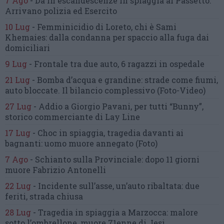
7 Ago
-
Dà in escandescenze in spiaggia al Passetto.
Arrivano polizia ed Esercito
10 Lug
-
Femminicidio di Loreto, chi è Sami
Khemaies:
dalla condanna per spaccio
alla fuga dai
domiciliari
9 Lug
-
Frontale tra due auto,
6 ragazzi in ospedale
21 Lug
-
Bomba d’acqua e grandine:
strade come fiumi,
auto bloccate.
Il bilancio complessivo
(Foto-Video)
27 Lug
-
Addio a Giorgio Pavani,
per tutti “Bunny”,
storico commerciante di Lay Line
17 Lug
-
Choc in spiaggia,
tragedia davanti ai
bagnanti:
uomo muore annegato
(Foto)
7 Ago
-
Schianto sulla Provinciale:
dopo 11 giorni
muore Fabrizio Antonelli
22 Lug
-
Incidente sull’asse, un’auto ribaltata:
due
feriti, strada chiusa
28 Lug
-
Tragedia in spiaggia a Marzocca:
malore
sotto l’ombrellone,
muore 71enne di Jesi