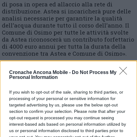
di posa in opera ed allaccio alla rete di
distribuzione. Astea si incaricherà pure delle
analisi necessarie per garantire la qualità
dell’acqua durante tutto il corso dell’anno. Il
Comune di Osimo per tutte le attività svolte
da Astea riconoscerà un contributo forfettario
di 4000 euro annui per tutta la durata della
convenzione tra Astea e Comune di Osimo».
Cronache Ancona Mobile -
Do Not Process My
Personal Information
© RIPRODUZIONE RISERVATA
If you wish to opt-out of the sale, sharing to third parties, or
Vai alla home
processing of your personal or sensitive information for
targeted advertising by us, please use the below opt-out
section to confirm your selection. Please note that after your
opt-out request is processed you may continue seeing
interest-based ads based on personal information utilized by
us or personal information disclosed to third parties prior to
your opt-out. You may separately opt-out of the further