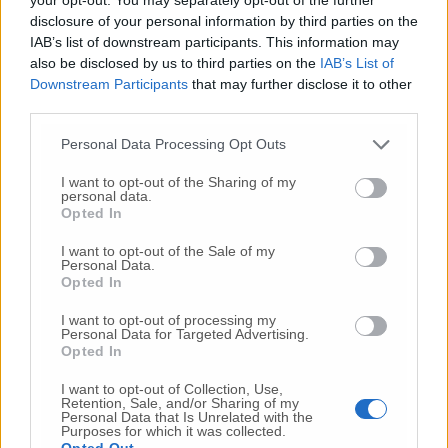
disclosure of your personal information by third parties on the
Commenti
IAB’s list of downstream participants. This information may
also be disclosed by us to third parties on the
IAB’s List of
Nessun commento presente
Downstream Participants
that may further disclose it to other
third parties.
Commenta
Personal Data Processing Opt Outs
I want to opt-out of the Sharing of my
personal data.
Opted In
Commenta l'articolo
I want to opt-out of the Sale of my
Personal Data.
Gli articoli più letti
Opted In
24 Lug
-
Bimbi costretti a colpirsi da soli
e lasciati al
I want to opt-out of processing my
buio:
orrore all’asilo, arrestate due educatrici
Personal Data for Targeted Advertising.
Opted In
10 Lug
-
Luigia Fortunato,
l’ennesimo femminicidio:
prima la lite, poi la furia col coltello
I want to opt-out of Collection, Use,
Retention, Sale, and/or Sharing of my
10 Lug
-
Femminicidio a Loreto.
Donna uccisa a
Personal Data that Is Unrelated with the
coltellate.
Fermato il compagno: “L’ho ammazzata”
Purposes for which it was collected.
Opted Out