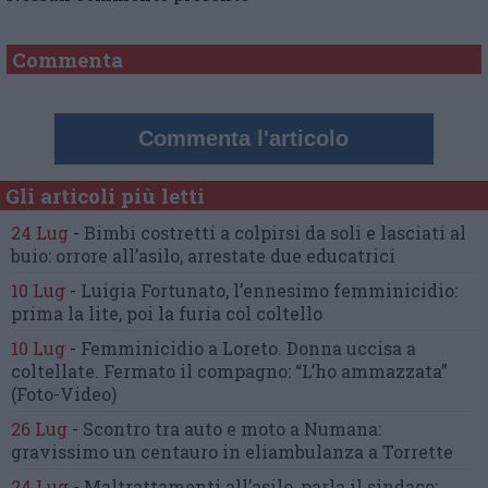
Commenta
Commenta l'articolo
Gli articoli più letti
24 Lug
-
Bimbi costretti a colpirsi da soli
e lasciati al
buio:
orrore all’asilo, arrestate due educatrici
10 Lug
-
Luigia Fortunato,
l’ennesimo femminicidio:
prima la lite, poi la furia col coltello
10 Lug
-
Femminicidio a Loreto.
Donna uccisa a
coltellate.
Fermato il compagno: “L’ho ammazzata”
(Foto-Video)
26 Lug
-
Scontro tra auto e moto a Numana:
gravissimo un centauro
in eliambulanza a Torrette
24 Lug
-
Maltrattamenti all’asilo, parla il sindaco: