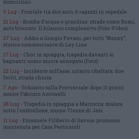
domiciliari
9 Lug
-
Frontale tra due auto,
6 ragazzi in ospedale
21 Lug
-
Bomba d’acqua e grandine:
strade come fiumi,
auto bloccate.
Il bilancio complessivo
(Foto-Video)
27 Lug
-
Addio a Giorgio Pavani,
per tutti “Bunny”,
storico commerciante di Lay Line
17 Lug
-
Choc in spiaggia,
tragedia davanti ai
bagnanti:
uomo muore annegato
(Foto)
22 Lug
-
Incidente sull’asse, un’auto ribaltata:
due
feriti, strada chiusa
7 Ago
-
Schianto sulla Provinciale:
dopo 11 giorni
muore Fabrizio Antonelli
28 Lug
-
Tragedia in spiaggia a Marzocca:
malore
sotto l’ombrellone,
muore 71enne di Jesi
11 Lug
-
Emanuele Filiberto di Savoia:
promessa
mantenuta
per Casa Perticaroli