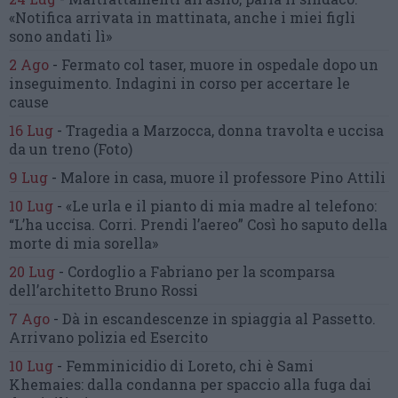
«Notifica arrivata in mattinata,
anche i miei figli
sono andati lì»
2 Ago
-
Fermato col taser,
muore in ospedale dopo un
inseguimento.
Indagini in corso per accertare le
cause
16 Lug
-
Tragedia a Marzocca,
donna travolta e uccisa
da un treno
(Foto)
9 Lug
-
Malore in casa, muore
il professore Pino Attili
10 Lug
-
«Le urla e il pianto di mia madre al telefono:
“L’ha uccisa. Corri. Prendi l’aereo”
Così ho saputo della
morte di mia sorella»
20 Lug
-
Cordoglio a Fabriano per la scomparsa
dell’architetto Bruno Rossi
7 Ago
-
Dà in escandescenze in spiaggia al Passetto.
Arrivano polizia ed Esercito
10 Lug
-
Femminicidio di Loreto, chi è Sami
Khemaies:
dalla condanna per spaccio
alla fuga dai