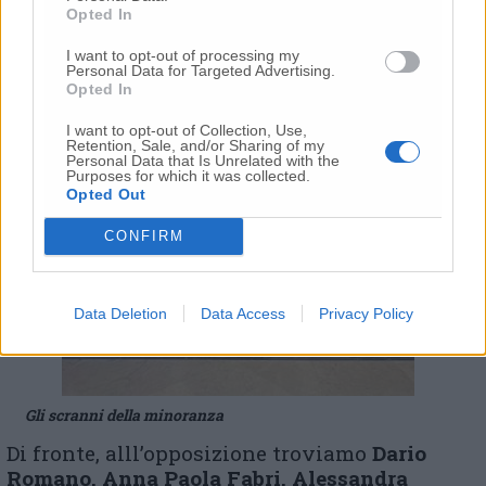
Francesca Manocchi
. Per La Civica ci sono
Opted In
Alessandro Cicconi Massi e Giovanni Paolo
Santini
che, a soli 22 anni, è il più giovane
I want to opt-out of processing my
Personal Data for Targeted Advertising.
consigliere.
Opted In
I want to opt-out of Collection, Use,
Retention, Sale, and/or Sharing of my
Personal Data that Is Unrelated with the
Purposes for which it was collected.
Opted Out
CONFIRM
Data Deletion
Data Access
Privacy Policy
Gli scranni della minoranza
Di fronte, alll’opposizione troviamo
Dario
Romano, Anna Paola Fabri, Alessandra