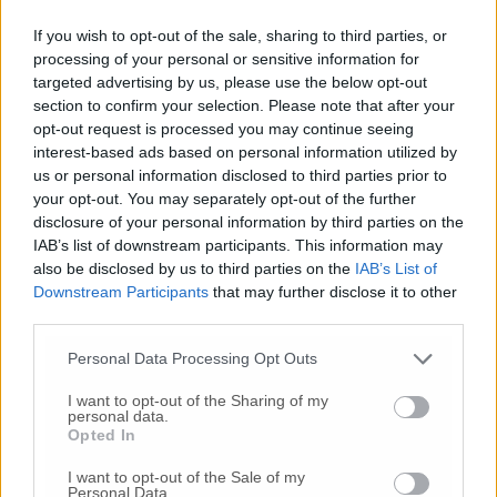
If you wish to opt-out of the sale, sharing to third parties, or
Gli scranni della maggioranza
processing of your personal or sensitive information for
La maggioranza, tuttavia, ha spinto per
targeted advertising by us, please use the below opt-out
procedere subito. Dopo una breve sospensione
section to confirm your selection. Please note that after your
opt-out request is processed you may continue seeing
dei lavori, l’aula ha trovato l’accordo,
interest-based ads based on personal information utilized by
deliberando l’ingresso ufficiale di Camilla
us or personal information disclosed to third parties prior to
Baroncioni per Forza Italia.
your opt-out. You may separately opt-out of the further
disclosure of your personal information by third parties on the
Gli altri consiglieri di maggioranza sono: per
IAB’s list of downstream participants. This information may
also be disclosed by us to third parties on the
IAB’s List of
Senigallia al Centro
Emanuele Panni, Fabiano
Downstream Participants
that may further disclose it to other
Pierfederici, Paola Candi, Mauro Bedini,
third parties.
Angelo Ciotti e Rachid Ouqqass
, che essendo
cittadino italiano ha pieno diritto di voto, a
Personal Data Processing Opt Outs
differenza dei consiglieri stranieri aggiunti
Mohamed Malih e Nobi
Abdus Salam
. Tra i
I want to opt-out of the Sharing of my
personal data.
banchi della Lega
Luca Santarelli e Nicola
Opted In
Regine
, mentre Fratelli d’Italia schiera
Corrado Canafoglia, Giulia Marinelli e
I want to opt-out of the Sale of my
Personal Data.