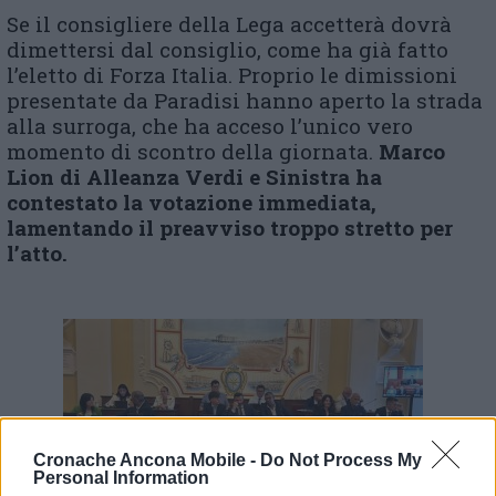
Se il consigliere della Lega accetterà dovrà
dimettersi dal consiglio, come ha già fatto
l’eletto di Forza Italia. Proprio le dimissioni
presentate da Paradisi hanno aperto la strada
alla surroga, che ha acceso l’unico vero
momento di scontro della giornata.
Marco
Lion di Alleanza Verdi e Sinistra ha
contestato la votazione immediata,
lamentando il preavviso troppo stretto per
l’atto.
Cronache Ancona Mobile -
Do Not Process My
Personal Information