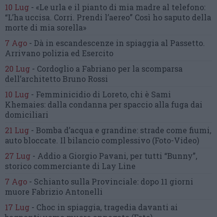
10 Lug
-
«Le urla e il pianto di mia madre al telefono:
“L’ha uccisa. Corri. Prendi l’aereo”
Così ho saputo della
morte di mia sorella»
7 Ago
-
Dà in escandescenze in spiaggia al Passetto.
Arrivano polizia ed Esercito
20 Lug
-
Cordoglio a Fabriano per la scomparsa
dell’architetto Bruno Rossi
10 Lug
-
Femminicidio di Loreto, chi è Sami
Khemaies:
dalla condanna per spaccio
alla fuga dai
domiciliari
21 Lug
-
Bomba d’acqua e grandine:
strade come fiumi,
auto bloccate.
Il bilancio complessivo
(Foto-Video)
27 Lug
-
Addio a Giorgio Pavani,
per tutti “Bunny”,
storico commerciante di Lay Line
7 Ago
-
Schianto sulla Provinciale:
dopo 11 giorni
muore Fabrizio Antonelli
17 Lug
-
Choc in spiaggia,
tragedia davanti ai