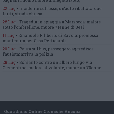
bagnanti:
uomo muore annegato
(Foto)
22 Lug
-
Incidente sull’asse, un’auto ribaltata:
due
feriti, strada chiusa
28 Lug
-
Tragedia in spiaggia a Marzocca:
malore
sotto l’ombrellone,
muore 71enne di Jesi
11 Lug
-
Emanuele Filiberto di Savoia:
promessa
mantenuta
per Casa Perticaroli
20 Lug
-
Paura sul bus, passeggero
aggredisce
l’autista: arriva la polizia
28 Lug
-
Schianto contro un albero
lungo via
Clementina:
malore al volante, muore un 70enne
Quotidiano Online Cronache Ancona