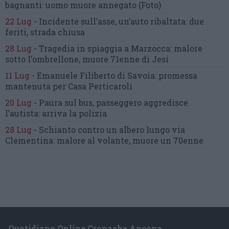
bagnanti:
uomo muore annegato
(Foto)
22 Lug
-
Incidente sull’asse, un’auto ribaltata:
due
feriti, strada chiusa
28 Lug
-
Tragedia in spiaggia a Marzocca:
malore
sotto l’ombrellone,
muore 71enne di Jesi
11 Lug
-
Emanuele Filiberto di Savoia:
promessa
mantenuta
per Casa Perticaroli
20 Lug
-
Paura sul bus, passeggero
aggredisce
l’autista: arriva la polizia
28 Lug
-
Schianto contro un albero
lungo via
Clementina:
malore al volante, muore un 70enne
Quotidiano Online Cronache Ancona