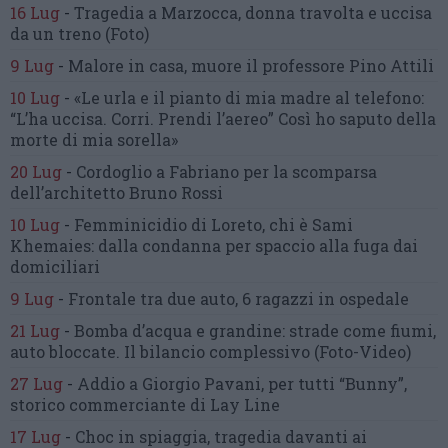
16 Lug
-
Tragedia a Marzocca,
donna travolta e uccisa
da un treno
(Foto)
9 Lug
-
Malore in casa, muore
il professore Pino Attili
10 Lug
-
«Le urla e il pianto di mia madre al telefono:
“L’ha uccisa. Corri. Prendi l’aereo”
Così ho saputo della
morte di mia sorella»
20 Lug
-
Cordoglio a Fabriano per la scomparsa
dell’architetto Bruno Rossi
10 Lug
-
Femminicidio di Loreto, chi è Sami
Khemaies:
dalla condanna per spaccio
alla fuga dai
domiciliari
9 Lug
-
Frontale tra due auto,
6 ragazzi in ospedale
21 Lug
-
Bomba d’acqua e grandine:
strade come fiumi,
auto bloccate.
Il bilancio complessivo
(Foto-Video)
27 Lug
-
Addio a Giorgio Pavani,
per tutti “Bunny”,
storico commerciante di Lay Line
17 Lug
-
Choc in spiaggia,
tragedia davanti ai