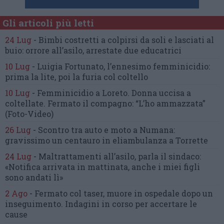
Gli articoli più letti
24 Lug
-
Bimbi costretti a colpirsi da soli
e lasciati al
buio:
orrore all’asilo, arrestate due educatrici
10 Lug
-
Luigia Fortunato,
l’ennesimo femminicidio:
prima la lite, poi la furia col coltello
10 Lug
-
Femminicidio a Loreto.
Donna uccisa a
coltellate.
Fermato il compagno: “L’ho ammazzata”
(Foto-Video)
26 Lug
-
Scontro tra auto e moto a Numana:
gravissimo un centauro
in eliambulanza a Torrette
24 Lug
-
Maltrattamenti all’asilo, parla il sindaco:
«Notifica arrivata in mattinata,
anche i miei figli
sono andati lì»
2 Ago
-
Fermato col taser,
muore in ospedale dopo un
inseguimento.
Indagini in corso per accertare le
cause