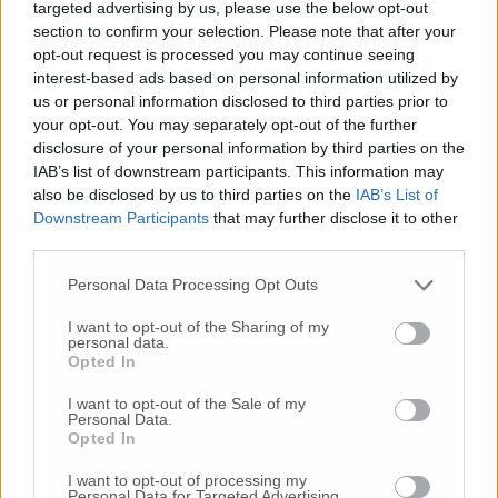
offre interessanti opportunità occupazionali».
targeted advertising by us, please use the below opt-out
section to confirm your selection. Please note that after your
opt-out request is processed you may continue seeing
Il docente del corso,
Simone Tombolesi
,
interest-based ads based on personal information utilized by
ritiene che «le imprese presenti abbiano avuto
us or personal information disclosed to third parties prior to
modo di approfondire la materia ed i casi di
your opt-out. You may separately opt-out of the further
studio presentati che gli consentiranno di
disclosure of your personal information by third parties on the
rispondere agli adempimenti della normativa
IAB’s list of downstream participants. This information may
ma anche di mettere in pratica le buone prassi
also be disclosed by us to third parties on the
IAB’s List of
acquisite».
Downstream Participants
that may further disclose it to other
third parties.
Edilart Marche continuerà ad attivare nuovi
Personal Data Processing Opt Outs
corsi già nel prossimo autunno. Gli
interessati possono inviare una mail a:
I want to opt-out of the Sharing of my
personal data.
formazioneprofessionalizzante@edilartmarche
Opted In
per candidarsi alla partecipazione.
I want to opt-out of the Sale of my
Personal Data.
Opted In
(
promo-redazionale
)
I want to opt-out of processing my
Personal Data for Targeted Advertising.