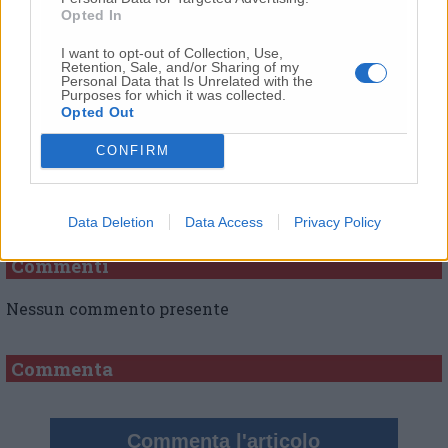
Opted In
© RIPRODUZIONE RISERVATA
I want to opt-out of Collection, Use,
Retention, Sale, and/or Sharing of my
Vai alla home
Personal Data that Is Unrelated with the
Purposes for which it was collected.
Opted Out
CONFIRM
Data Deletion
Data Access
Privacy Policy
Commenti
Nessun commento presente
Commenta
Commenta l'articolo