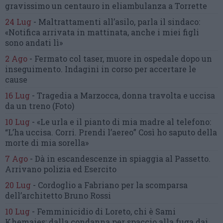
gravissimo un centauro
in eliambulanza a Torrette
24 Lug
-
Maltrattamenti all’asilo, parla il sindaco:
«Notifica arrivata in mattinata,
anche i miei figli
sono andati lì»
2 Ago
-
Fermato col taser,
muore in ospedale dopo un
inseguimento.
Indagini in corso per accertare le
cause
16 Lug
-
Tragedia a Marzocca,
donna travolta e uccisa
da un treno
(Foto)
10 Lug
-
«Le urla e il pianto di mia madre al telefono:
“L’ha uccisa. Corri. Prendi l’aereo”
Così ho saputo della
morte di mia sorella»
7 Ago
-
Dà in escandescenze in spiaggia al Passetto.
Arrivano polizia ed Esercito
20 Lug
-
Cordoglio a Fabriano per la scomparsa
dell’architetto Bruno Rossi
10 Lug
-
Femminicidio di Loreto, chi è Sami
Khemaies:
dalla condanna per spaccio
alla fuga dai