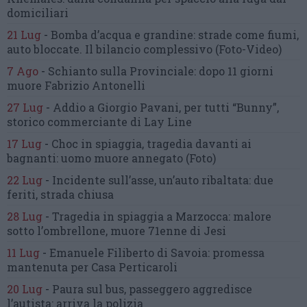
domiciliari
21 Lug
-
Bomba d’acqua e grandine:
strade come fiumi,
auto bloccate.
Il bilancio complessivo
(Foto-Video)
7 Ago
-
Schianto sulla Provinciale:
dopo 11 giorni
muore Fabrizio Antonelli
27 Lug
-
Addio a Giorgio Pavani,
per tutti “Bunny”,
storico commerciante di Lay Line
17 Lug
-
Choc in spiaggia,
tragedia davanti ai
bagnanti:
uomo muore annegato
(Foto)
22 Lug
-
Incidente sull’asse, un’auto ribaltata:
due
feriti, strada chiusa
28 Lug
-
Tragedia in spiaggia a Marzocca:
malore
sotto l’ombrellone,
muore 71enne di Jesi
11 Lug
-
Emanuele Filiberto di Savoia:
promessa
mantenuta
per Casa Perticaroli
20 Lug
-
Paura sul bus, passeggero
aggredisce
l’autista: arriva la polizia