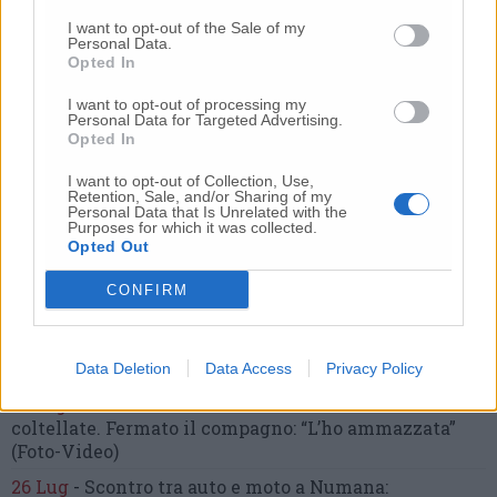
I want to opt-out of the Sale of my
Nessun commento presente
Personal Data.
Opted In
I want to opt-out of processing my
Commenta
Personal Data for Targeted Advertising.
Opted In
I want to opt-out of Collection, Use,
Commenta l'articolo
Retention, Sale, and/or Sharing of my
Personal Data that Is Unrelated with the
Purposes for which it was collected.
Gli articoli più letti
Opted Out
24 Lug
-
Bimbi costretti a colpirsi da soli
e lasciati al
CONFIRM
buio:
orrore all’asilo, arrestate due educatrici
10 Lug
-
Luigia Fortunato,
l’ennesimo femminicidio:
prima la lite, poi la furia col coltello
Data Deletion
Data Access
Privacy Policy
10 Lug
-
Femminicidio a Loreto.
Donna uccisa a
coltellate.
Fermato il compagno: “L’ho ammazzata”
(Foto-Video)
26 Lug
-
Scontro tra auto e moto a Numana: