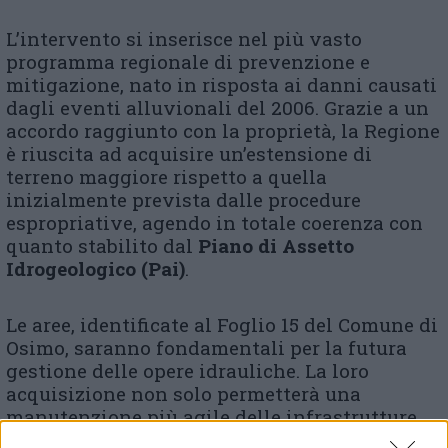
L’intervento si inserisce nel più vasto
programma regionale di prevenzione e
mitigazione, nato in risposta ai danni causati
dagli eventi alluvionali del 2006. Grazie a un
accordo raggiunto con la proprietà, la Regione
è riuscita ad acquisire un’estensione di
terreno maggiore rispetto a quella
inizialmente prevista dalle procedure
espropriative, agendo in totale coerenza con
quanto stabilito dal
Piano di Assetto
Idrogeologico (Pai)
.
Le aree, identificate al Foglio 15 del Comune di
Osimo, saranno fondamentali per la futura
gestione delle opere idrauliche. La loro
acquisizione non solo permetterà una
manutenzione più agile delle infrastrutture,
ma contribuirà a prevenire futuri contenziosi