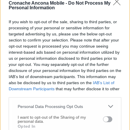
Cronache Ancona Mobile -
Do Not Process My
legati all’attivazione degli invasi e alle
Personal Information
attività di presidio idraulico. L’operazione
conferma l’impegno della Regione
If you wish to opt-out of the sale, sharing to third parties, or
nell’aumentare la resilienza del territorio
processing of your personal or sensitive information for
marchigiano di fronte alla frequenza
targeted advertising by us, please use the below opt-out
crescente di eventi meteorologici estremi.
section to confirm your selection. Please note that after your
opt-out request is processed you may continue seeing
interest-based ads based on personal information utilized by
us or personal information disclosed to third parties prior to
© RIPRODUZIONE RISERVATA
your opt-out. You may separately opt-out of the further
disclosure of your personal information by third parties on the
Vai alla home
IAB’s list of downstream participants. This information may
also be disclosed by us to third parties on the
IAB’s List of
Downstream Participants
that may further disclose it to other
third parties.
Personal Data Processing Opt Outs
I want to opt-out of the Sharing of my
personal data.
Opted In
Commenti