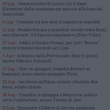
10 Lug
-
Femminicidio di Loreto, chi è Sami
Khemaies:
dalla condanna per spaccio
alla fuga dai
domiciliari
9 Lug
-
Frontale tra due auto,
6 ragazzi in ospedale
21 Lug
-
Bomba d’acqua e grandine:
strade come fiumi,
auto bloccate.
Il bilancio complessivo
(Foto-Video)
27 Lug
-
Addio a Giorgio Pavani,
per tutti “Bunny”,
storico commerciante di Lay Line
7 Ago
-
Schianto sulla Provinciale:
dopo 11 giorni
muore Fabrizio Antonelli
17 Lug
-
Choc in spiaggia,
tragedia davanti ai
bagnanti:
uomo muore annegato
(Foto)
22 Lug
-
Incidente sull’asse, un’auto ribaltata:
due
feriti, strada chiusa
28 Lug
-
Tragedia in spiaggia a Marzocca:
malore
sotto l’ombrellone,
muore 71enne di Jesi
11 Lug
-
Emanuele Filiberto di Savoia:
promessa