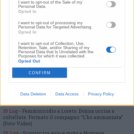
Commenti
I want to opt-out of the Sale of my
Personal Data.
Opted In
Nessun commento presente
I want to opt-out of processing my
Personal Data for Targeted Advertising.
Commenta
Opted In
I want to opt-out of Collection, Use,
Retention, Sale, and/or Sharing of my
Personal Data that Is Unrelated with the
Commenta l'articolo
Purposes for which it was collected.
Opted Out
Gli articoli più letti
CONFIRM
24 Lug
-
Bimbi costretti a colpirsi da soli
e lasciati al
buio:
orrore all’asilo, arrestate due educatrici
Data Deletion
Data Access
Privacy Policy
10 Lug
-
Luigia Fortunato,
l’ennesimo femminicidio:
prima la lite, poi la furia col coltello
10 Lug
-
Femminicidio a Loreto.
Donna uccisa a
coltellate.
Fermato il compagno: “L’ho ammazzata”
(Foto-Video)
26 Lug
-
Scontro tra auto e moto a Numana: