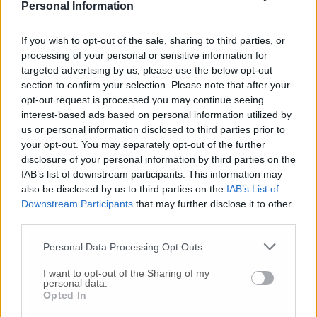
Sanzio, Via S. Margherita, Via Tiziano, Via
Personal Information
Torresi, Via Trieste, Via Ugo Foscolo, via
Croce, Via XXV Aprile.
If you wish to opt-out of the sale, sharing to third parties, or
Le tipologie di intervento sono numerose e
processing of your personal or sensitive information for
varie e verranno eseguite, in accordo con la
targeted advertising by us, please use the below opt-out
ditta, nel pieno rispetto delle regole d’arte e
section to confirm your selection. Please note that after your
con i migliori accorgimenti tecnici per la loro
opt-out request is processed you may continue seeing
realizzazione.
interest-based ads based on personal information utilized by
us or personal information disclosed to third parties prior to
your opt-out. You may separately opt-out of the further
© RIPRODUZIONE RISERVATA
disclosure of your personal information by third parties on the
IAB’s list of downstream participants. This information may
Vai alla home
also be disclosed by us to third parties on the
IAB’s List of
Downstream Participants
that may further disclose it to other
third parties.
Personal Data Processing Opt Outs
I want to opt-out of the Sharing of my
personal data.
Opted In