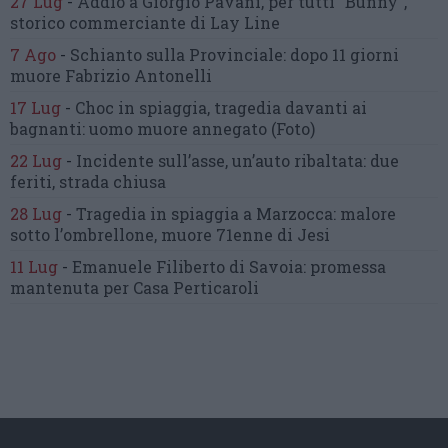
27 Lug
-
Addio a Giorgio Pavani,
per tutti “Bunny”,
storico commerciante di Lay Line
7 Ago
-
Schianto sulla Provinciale:
dopo 11 giorni
muore Fabrizio Antonelli
17 Lug
-
Choc in spiaggia,
tragedia davanti ai
bagnanti:
uomo muore annegato
(Foto)
22 Lug
-
Incidente sull’asse, un’auto ribaltata:
due
feriti, strada chiusa
28 Lug
-
Tragedia in spiaggia a Marzocca:
malore
sotto l’ombrellone,
muore 71enne di Jesi
11 Lug
-
Emanuele Filiberto di Savoia:
promessa
mantenuta
per Casa Perticaroli