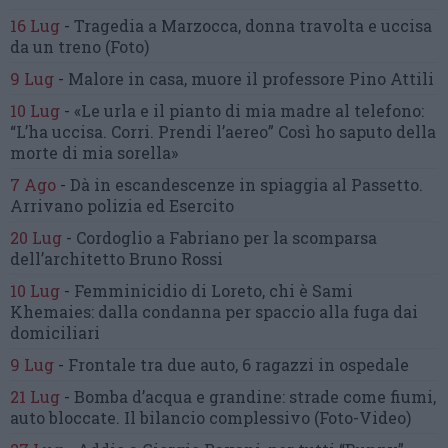
16 Lug
-
Tragedia a Marzocca,
donna travolta e uccisa
da un treno
(Foto)
9 Lug
-
Malore in casa, muore
il professore Pino Attili
10 Lug
-
«Le urla e il pianto di mia madre al telefono:
“L’ha uccisa. Corri. Prendi l’aereo”
Così ho saputo della
morte di mia sorella»
7 Ago
-
Dà in escandescenze in spiaggia al Passetto.
Arrivano polizia ed Esercito
20 Lug
-
Cordoglio a Fabriano per la scomparsa
dell’architetto Bruno Rossi
10 Lug
-
Femminicidio di Loreto, chi è Sami
Khemaies:
dalla condanna per spaccio
alla fuga dai
domiciliari
9 Lug
-
Frontale tra due auto,
6 ragazzi in ospedale
21 Lug
-
Bomba d’acqua e grandine:
strade come fiumi,
auto bloccate.
Il bilancio complessivo
(Foto-Video)