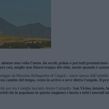
 almeno una volta l’anno, da secoli, prima o poi tutti pronunciano o
re così, meglio non fidarsi troppo del cielo, anche quando è azzur
meriggio da Massimo Bellagamba di Cingoli – nasce spesso dall’umidità e
n cambio del tempo, vento in arrivo o neve dietro l’angolo. Il prove
ello per ora è meglio lasciarlo dentro l’armadio.
San Vicino, intanto, fa
risti che lo popolano in questa stagione) e lascia a tutti i mortali 