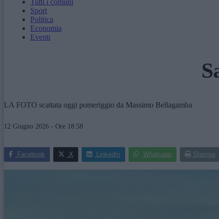
Tutti i comuni
Sport
Politica
Economia
Eventi
S
LA FOTO scattata oggi pomeriggio da Massimo Bellagamba
12 Giugno 2026 - Ore 18:58
Facebook
X
LinkedIn
Whatsapp
Stampa