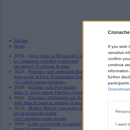
Cronache
Più letti
News
If you wish 
sensitive in
20:50
-
Vento lungo la Riviera del Conero:
confirm you
la Capitaneria coordina 6 interventi
continue se
per salvare 15 persone in mare
information 
20:23
-
Polemica sugli ambulanti abusivi
dopo la lite al Foro. Il consigliere Quqqass:
further disc
«Le regole vanno rispettate»
participants
20:08
-
Schianto sulla Provinciale:
Downstream 
dopo 11 giorni muore Fabrizio Antonelli
19:41
-
Patentino obbligatorio per chi ha un cane:
dalle Marche parte la proposta di legge
18:33
-
Medica Marche: una nuova frontiera
Persona
per la terapia del dolore
con l’ossigeno-ozono terapia
18:07
-
Caldo eccezionale in carcere:
I want t
donati 64 ventilatori