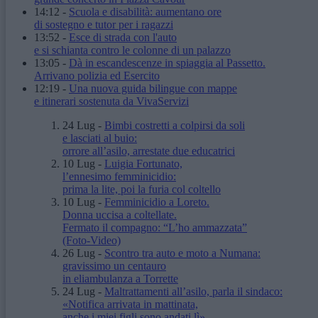
14:12
-
Scuola e disabilità: aumentano ore
di sostegno e tutor per i ragazzi
13:52
-
Esce di strada con l'auto
e si schianta contro le colonne di un palazzo
13:05
-
Dà in escandescenze in spiaggia al Passetto.
Arrivano polizia ed Esercito
12:19
-
Una nuova guida bilingue con mappe
e itinerari sostenuta da VivaServizi
24 Lug
-
Bimbi costretti a colpirsi da soli
e lasciati al buio:
orrore all’asilo, arrestate due educatrici
10 Lug
-
Luigia Fortunato,
l’ennesimo femminicidio:
prima la lite, poi la furia col coltello
10 Lug
-
Femminicidio a Loreto.
Donna uccisa a coltellate.
Fermato il compagno: “L’ho ammazzata”
(Foto-Video)
26 Lug
-
Scontro tra auto e moto a Numana:
gravissimo un centauro
in eliambulanza a Torrette
24 Lug
-
Maltrattamenti all’asilo, parla il sindaco:
«Notifica arrivata in mattinata,
anche i miei figli sono andati lì»