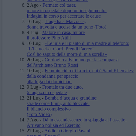
2 Ago
-
Fermato col taser,
muore in ospedale dopo un inseguimento.
Indagini in corso per accertare le cause
16 Lug
-
Tragedia a Marzocca,
donna travolta e uccisa da un treno
(Foto)
9 Lug
-
Malore in casa, muore
il professore Pino Attili
10 Lug
-
«Le urla e il pianto di mia madre al telefono:
“L’ha uccisa. Corri. Prendi l’aereo”
Così ho saputo della morte di mia sorella»
20 Lug
-
Cordoglio a Fabriano per la scomparsa
dell’architetto Bruno Rossi
10 Lug
-
Femminicidio di Loreto, chi è Sami Khemaies:
dalla condanna per spaccio
alla fuga dai domiciliari
9 Lug
-
Frontale tra due auto,
6 ragazzi in ospedale
21 Lug
-
Bomba d’acqua e grandine:
strade come fiumi, auto bloccate.
Il bilancio complessivo
(Foto-Video)
7 Ago
-
Dà in escandescenze in spiaggia al Passetto.
Arrivano polizia ed Esercito
27 Lug
-
Addio a Giorgio Pavani,