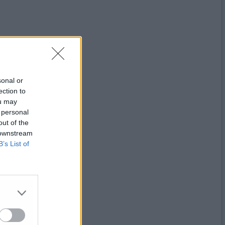
sonal or
ection to
ou may
 personal
out of the
 downstream
B’s List of