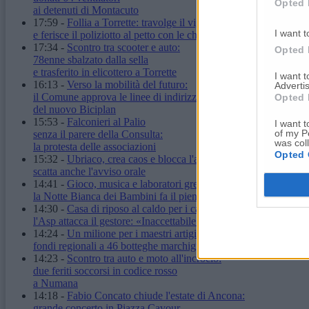
Opted 
ai detenuti di Montacuto
17:59
-
Follia a Torrette: travolge il vigilante
I want t
e ferisce il poliziotto al petto con le chiavi
17:34
-
Scontro tra scooter e auto:
Opted 
78enne sbalzato dalla sella
e trasferito in elicottero a Torrette
I want 
16:13
-
Verso la mobilità del futuro:
Advertis
il Comune approva le linee di indirizzo
Opted 
del nuovo Biciplan
15:53
-
Falconieri al Palio
I want t
of my P
senza il parere della Consulta:
was col
la protesta delle associazioni
Opted 
15:32
-
Ubriaco, crea caos e blocca l'autobus:
scatta anche l'avviso orale
14:41
-
Gioco, musica e laboratori green:
la Notte Bianca dei Bambini fa il pieno
14:30
-
Casa di riposo al caldo per i cali di tensione:
l'Asp attacca il gestore: «Inaccettabile»
14:24
-
Un milione per i maestri artigiani:
fondi regionali a 46 botteghe marchigiane
14:23
-
Scontro tra auto e moto all'incrocio:
due feriti soccorsi in codice rosso
a Numana
14:18
-
Fabio Concato chiude l'estate di Ancona:
grande concerto in Piazza Cavour