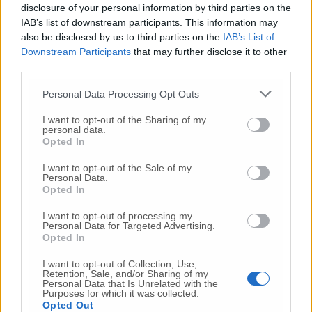
disclosure of your personal information by third parties on the
Commenti
IAB’s list of downstream participants. This information may
also be disclosed by us to third parties on the
IAB’s List of
Nessun commento presente
Downstream Participants
that may further disclose it to other
third parties.
Commenta
Personal Data Processing Opt Outs
I want to opt-out of the Sharing of my
personal data.
Commenta l'articolo
Opted In
I want to opt-out of the Sale of my
Gli articoli più letti
Personal Data.
Opted In
24 Lug
-
Bimbi costretti a colpirsi da soli
e lasciati al
buio:
orrore all’asilo, arrestate due educatrici
I want to opt-out of processing my
Personal Data for Targeted Advertising.
10 Lug
-
Luigia Fortunato,
l’ennesimo femminicidio:
Opted In
prima la lite, poi la furia col coltello
I want to opt-out of Collection, Use,
10 Lug
-
Femminicidio a Loreto.
Donna uccisa a
Retention, Sale, and/or Sharing of my
Personal Data that Is Unrelated with the
coltellate.
Fermato il compagno: “L’ho ammazzata”
Purposes for which it was collected.
(Foto-Video)
Opted Out