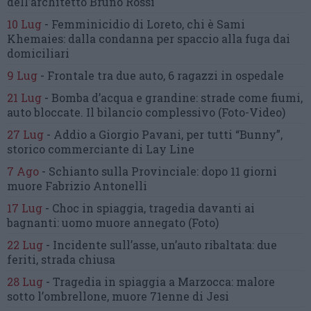
dell’architetto Bruno Rossi
10 Lug
-
Femminicidio di Loreto, chi è Sami
Khemaies:
dalla condanna per spaccio
alla fuga dai
domiciliari
9 Lug
-
Frontale tra due auto,
6 ragazzi in ospedale
21 Lug
-
Bomba d’acqua e grandine:
strade come fiumi,
auto bloccate.
Il bilancio complessivo
(Foto-Video)
27 Lug
-
Addio a Giorgio Pavani,
per tutti “Bunny”,
storico commerciante di Lay Line
7 Ago
-
Schianto sulla Provinciale:
dopo 11 giorni
muore Fabrizio Antonelli
17 Lug
-
Choc in spiaggia,
tragedia davanti ai
bagnanti:
uomo muore annegato
(Foto)
22 Lug
-
Incidente sull’asse, un’auto ribaltata:
due
feriti, strada chiusa
28 Lug
-
Tragedia in spiaggia a Marzocca:
malore
sotto l’ombrellone,
muore 71enne di Jesi