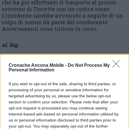
che ha poi effettuato il trasporto al pronto
soccorso di Torrette con un codice rosso.
L’incidente sarebbe avvenuto a seguito di un
colpo di sonno da parte del conducente.
Accertamenti sono tuttora in corso.
al. big.
Cronache Ancona Mobile -
Do Not Process My
© RIPRODUZIONE RISERVATA
Personal Information
Vai alla home
If you wish to opt-out of the sale, sharing to third parties, or
processing of your personal or sensitive information for
targeted advertising by us, please use the below opt-out
section to confirm your selection. Please note that after your
opt-out request is processed you may continue seeing
interest-based ads based on personal information utilized by
us or personal information disclosed to third parties prior to
your opt-out. You may separately opt-out of the further