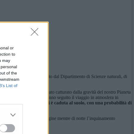
sonal or
ection to
ou may
 personal
out of the
rio Astronomico”, coordinato dal Dipartimento di Scienze naturali, di
 downstream
B’s List of
agante nello spazio è stato catturato dalla gravità del nostro Pianeta
, Perugia, Roma)
che ne hanno seguito il viaggio in atmosfera in
 inferiore ai 10 grammi è caduta al suolo, con una probabilità di
no il Sole “satura” l’immagine mentre di notte l’inquinamento