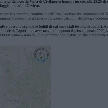
 tetto dei licei da Vinci di Civitanova hanno ripreso, alle 23,25 di d
viaggio a nord di Orvieto.
eteore e Atmosfera, coordinato dall’Inaf-Osservatorio astronomico di Tori
i frammenti meteoritici attraverso complessi calcoli matematici, e coordin
dute e possono segnalare bolidi di cui sono stati testimoni oculari.
l bolide di Capodanno, avvistato per l’appunto il primo gennaio 2020;
l
avid Fiacchini – sono di un’importanza inestimabile poiché consentono l’