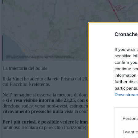
Cronache
If you wish 
sensitive in
confirm you
La traiettoria del bolide
continue se
information 
Il da Vinci ha aderito alla rete Prisma dal 2020 nell’ambito del proge
further disc
cui Fiacchini è referente.
participants
Downstream 
Nell’immagine si osserva la meteora di domenica scorsa così come “catt
e
si è reso visibile intorno alle 23,25, con sei camere della rete 
direzione sudest verso nord-ovest, estinguendosi poco più di 4 second
ritrovamento pressoché nulla
vista la conformazione la geomorfologi
Persona
Per i più curiosi, è possibile vedere le immagini in diretta della c
luminoso rischiara di parecchio l’orizzonte) collegandosi
qui
.
I want t