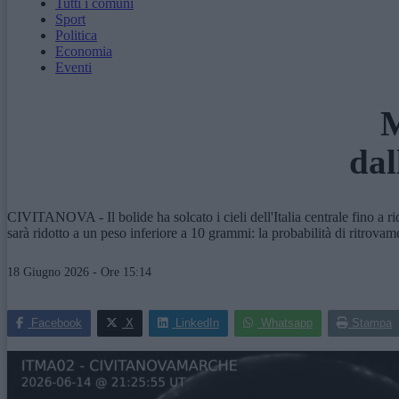
Tutti i comuni
Sport
Politica
Economia
Eventi
M
dal
CIVITANOVA - Il bolide ha solcato i cieli dell'Italia centrale fino a r
sarà ridotto a un peso inferiore a 10 grammi: la probabilità di ritrova
18 Giugno 2026 - Ore 15:14
Facebook
X
LinkedIn
Whatsapp
Stampa