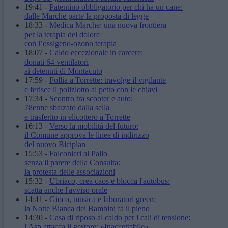
19:41
-
Patentino obbligatorio per chi ha un cane:
dalle Marche parte la proposta di legge
18:33
-
Medica Marche: una nuova frontiera
per la terapia del dolore
con l’ossigeno-ozono terapia
18:07
-
Caldo eccezionale in carcere:
donati 64 ventilatori
ai detenuti di Montacuto
17:59
-
Follia a Torrette: travolge il vigilante
e ferisce il poliziotto al petto con le chiavi
17:34
-
Scontro tra scooter e auto:
78enne sbalzato dalla sella
e trasferito in elicottero a Torrette
16:13
-
Verso la mobilità del futuro:
il Comune approva le linee di indirizzo
del nuovo Biciplan
15:53
-
Falconieri al Palio
senza il parere della Consulta:
la protesta delle associazioni
15:32
-
Ubriaco, crea caos e blocca l'autobus:
scatta anche l'avviso orale
14:41
-
Gioco, musica e laboratori green:
la Notte Bianca dei Bambini fa il pieno
14:30
-
Casa di riposo al caldo per i cali di tensione:
l'Asp attacca il gestore: «Inaccettabile»