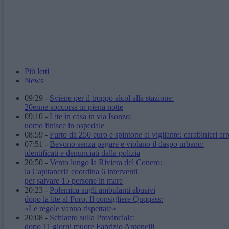
Più letti
News
09:29
-
Sviene per il troppo alcol alla stazione:
20enne soccorsa in piena notte
09:10
-
Lite in casa in via Isonzo:
uomo finisce in ospedale
08:59
-
Furto da 250 euro e spintone al vigilante: carabinieri arr
07:51
-
Bevono senza pagare e violano il daspo urbano:
identificati e denunciati dalla polizia
20:50
-
Vento lungo la Riviera del Conero:
la Capitaneria coordina 6 interventi
per salvare 15 persone in mare
20:23
-
Polemica sugli ambulanti abusivi
dopo la lite al Foro. Il consigliere Quqqass:
«Le regole vanno rispettate»
20:08
-
Schianto sulla Provinciale:
dopo 11 giorni muore Fabrizio Antonelli