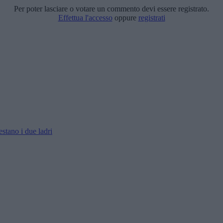
Per poter lasciare o votare un commento devi essere registrato.
Effettua l'accesso
oppure
registrati
estano i due ladri