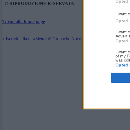
Opted 
© RIPRODUZIONE RISERVATA
I want t
Opted 
Torna alla home page
I want 
Advertis
»
Iscriviti alla newsletter di Cronache Ancona
Opted 
I want t
of my P
was col
Opted 