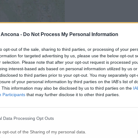
 Ancona -
Do Not Process My Personal Information
to opt-out of the sale, sharing to third parties, or processing of your per
formation for targeted advertising by us, please use the below opt-out s
r selection. Please note that after your opt-out request is processed y
eing interest-based ads based on personal information utilized by us or
disclosed to third parties prior to your opt-out. You may separately opt-
tto di laboratori scientifici “Smoa – Stazione Meteorologica e Osservato
losure of your personal information by third parties on the IAB’s list of
. This information may also be disclosed by us to third parties on the
IA
Participants
that may further disclose it to other third parties.
urata” dalla strumentazione del da Vinci: «Questo frammento di roccia v
Prisma dell’Italia centrale (Amelia, Civitanova Marche, Elba, Gorga
i dopo a nord di Orvieto – spiega Fiacchini –
probabilmente una massa
a dell’area e la presenza di vegetazione».
l Data Processing Opt Outs
amera all-sky civitanovese
(con l’avvertimento che, ovviamente, di gior
o opt-out of the Sharing of my personal data.