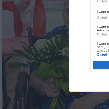
Opted 
I want t
Opted 
I want 
Advertis
Opted 
I want t
of my P
was col
Opted 