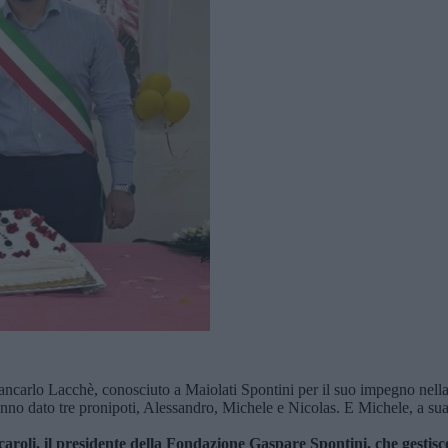
iancarlo Lacchè, conosciuto a Maiolati Spontini per il suo impegno nella 
anno dato tre pronipoti, Alessandro, Michele e Nicolas. E Michele, a sua
roli, il presidente della Fondazione Gaspare Spontini, che gestisce