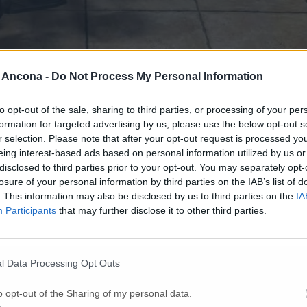
 Ancona -
Do Not Process My Personal Information
to opt-out of the sale, sharing to third parties, or processing of your per
formation for targeted advertising by us, please use the below opt-out s
quarta generazione, il sindaco Sebastiano Mazzarini, il vice sindaco
: i cento anni di Jolanda Cola.
r selection. Please note that after your opt-out request is processed y
celletti, il primo cittadino si è rivolto a Jolanda definendola una donna s
eing interest-based ads based on personal information utilized by us or
stimone dei tempi e dei cambiamenti, portatrice di memoria, valori e sag
disclosed to third parties prior to your opt-out. You may separately opt-
strazione comunale «volto a garantire il benessere e la qualità della vi
losure of your personal information by third parties on the IAB’s list of
gniamo a continuare a offrire servizi e sostegni che rispettino la dignit
. This information may also be disclosed by us to third parties on the
IA
Participants
that may further disclose it to other third parties.
l Data Processing Opt Outs
o opt-out of the Sharing of my personal data.