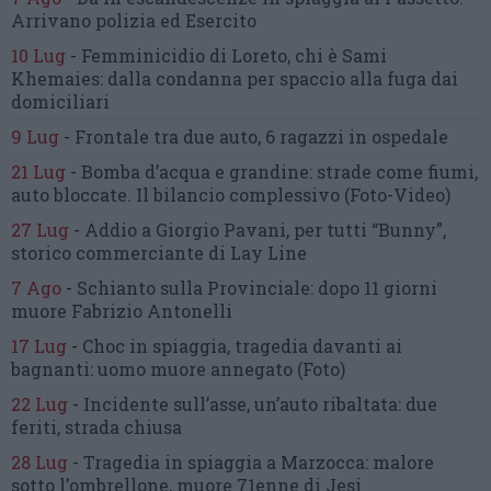
Arrivano polizia ed Esercito
10 Lug
-
Femminicidio di Loreto, chi è Sami
Khemaies:
dalla condanna per spaccio
alla fuga dai
domiciliari
9 Lug
-
Frontale tra due auto,
6 ragazzi in ospedale
21 Lug
-
Bomba d’acqua e grandine:
strade come fiumi,
auto bloccate.
Il bilancio complessivo
(Foto-Video)
27 Lug
-
Addio a Giorgio Pavani,
per tutti “Bunny”,
storico commerciante di Lay Line
7 Ago
-
Schianto sulla Provinciale:
dopo 11 giorni
muore Fabrizio Antonelli
17 Lug
-
Choc in spiaggia,
tragedia davanti ai
bagnanti:
uomo muore annegato
(Foto)
22 Lug
-
Incidente sull’asse, un’auto ribaltata:
due
feriti, strada chiusa
28 Lug
-
Tragedia in spiaggia a Marzocca:
malore
sotto l’ombrellone,
muore 71enne di Jesi