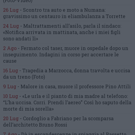
(Foto-Video)
26 Lug
-
Scontro tra auto e moto a Numana:
gravissimo un centauro
in eliambulanza a Torrette
24 Lug
-
Maltrattamenti all’asilo, parla il sindaco:
«Notifica arrivata in mattinata,
anche i miei figli
sono andati lì»
2 Ago
-
Fermato col taser,
muore in ospedale dopo un
inseguimento.
Indagini in corso per accertare le
cause
16 Lug
-
Tragedia a Marzocca,
donna travolta e uccisa
da un treno
(Foto)
9 Lug
-
Malore in casa, muore
il professore Pino Attili
10 Lug
-
«Le urla e il pianto di mia madre al telefono:
“L’ha uccisa. Corri. Prendi l’aereo”
Così ho saputo della
morte di mia sorella»
20 Lug
-
Cordoglio a Fabriano per la scomparsa
dell’architetto Bruno Rossi
7 Ago
-
Dà in escandescenze in spiaggia al Passetto.