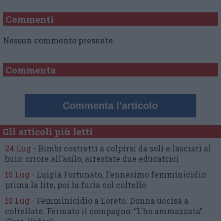
Commenti
Nessun commento presente
Commenta
Commenta l'articolo
Gli articoli più letti
24 Lug
-
Bimbi costretti a colpirsi da soli
e lasciati al
buio:
orrore all’asilo, arrestate due educatrici
10 Lug
-
Luigia Fortunato,
l’ennesimo femminicidio:
prima la lite, poi la furia col coltello
10 Lug
-
Femminicidio a Loreto.
Donna uccisa a
coltellate.
Fermato il compagno: “L’ho ammazzata”