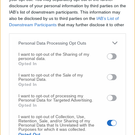
dell’equipaggio, in genere circa 450 persone.
disclosure of your personal information by third parties on the
IAB’s list of downstream participants. This information may
also be disclosed by us to third parties on the
IAB’s List of
A bordo nella festa dedicata ai workers, si
Downstream Participants
that may further disclose it to other
accende l’orgoglio di quanti hanno
third parties.
contribuito alla realizzazione di questo
gioiello non solo del design, ma anche della
Personal Data Processing Opt Outs
tecnica e dell’ingegneria. I lavoratori con le
loro famiglie. I bambini a bocca aperta
I want to opt-out of the Sharing of my
personal data.
nell’ascoltare i loro genitori che raccontano i
Opted In
dettagli del loro lavoro. I brindisi. Le donne
bengalesi nei loro abiti tradizionali della
I want to opt-out of the Sale of my
Personal Data.
festa con oro e pendagli, fiere al braccio dei
Opted In
loro mariti, i tanti operai, spesso delle ditte di
subappalto, che lavorano alla costruzione
I want to opt-out of processing my
Personal Data for Targeted Advertising.
delle navi Fincantieri. È l’atmosfera di gioia
Opted In
che ritorna ad animare il cantiere e la città
dopo gli anni terribili dello scarico del lavoro
I want to opt-out of Collection, Use,
Retention, Sale, and/or Sharing of my
e della mancanza del ferro. Sembrano giorni
Personal Data that Is Unrelated with the
Purposes for which it was collected.
lontani quelli dei scioperi, dei presidi, dei
Opted Out