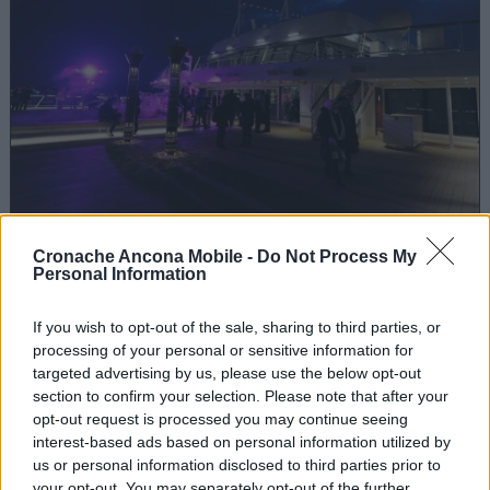
Nella notte di Ancona, brilla il duomo ed i
Cronache Ancona Mobile -
Do Not Process My
flash dei visitatori ad immortalare il
Personal Information
momento. Uno sguardo alla città, prima di
affacciarci in alcune delle 465 cabine, che
If you wish to opt-out of the sale, sharing to third parties, or
possono ospitare 930 passeggeri, tutte fornite
processing of your personal or sensitive information for
di balcony e tutte rispettose dei parametri
targeted advertising by us, please use the below opt-out
section to confirm your selection. Please note that after your
delle navi comfort class, poche vibrazioni e
opt-out request is processed you may continue seeing
pochi rumori, dalle standard alle junior suite,
interest-based ads based on personal information utilized by
alle corner suite fino alle suite di lusso. Gli
us or personal information disclosed to third parties prior to
alloggi arrivano a 747 con quelli
your opt-out. You may separately opt-out of the further