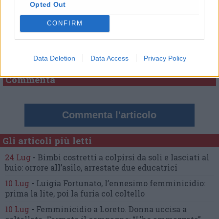
Opted Out
CONFIRM
Commenti
Nessun commento presente
Data Deletion
Data Access
Privacy Policy
Commenta
Commenta l'articolo
Gli articoli più letti
24 Lug
-
Bimbi costretti a colpirsi da soli
e lasciati al
buio:
orrore all’asilo, arrestate due educatrici
10 Lug
-
Luigia Fortunato,
l’ennesimo femminicidio:
prima la lite, poi la furia col coltello
10 Lug
-
Femminicidio a Loreto.
Donna uccisa a