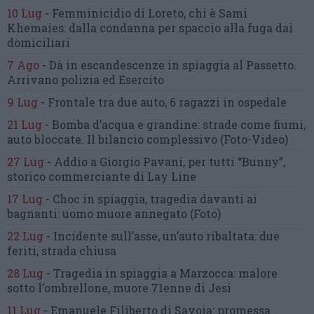
10 Lug
-
Femminicidio di Loreto, chi è Sami
Khemaies:
dalla condanna per spaccio
alla fuga dai
domiciliari
7 Ago
-
Dà in escandescenze in spiaggia al Passetto.
Arrivano polizia ed Esercito
9 Lug
-
Frontale tra due auto,
6 ragazzi in ospedale
21 Lug
-
Bomba d’acqua e grandine:
strade come fiumi,
auto bloccate.
Il bilancio complessivo
(Foto-Video)
27 Lug
-
Addio a Giorgio Pavani,
per tutti “Bunny”,
storico commerciante di Lay Line
17 Lug
-
Choc in spiaggia,
tragedia davanti ai
bagnanti:
uomo muore annegato
(Foto)
22 Lug
-
Incidente sull’asse, un’auto ribaltata:
due
feriti, strada chiusa
28 Lug
-
Tragedia in spiaggia a Marzocca:
malore
sotto l’ombrellone,
muore 71enne di Jesi
11 Lug
-
Emanuele Filiberto di Savoia:
promessa