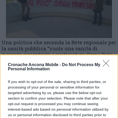
Una politica che seconda la Rete regionale per
la sanità pubblica “vuole una sanità di
mercato, accentrata e verticistica. Come Rete
regionale per la sanità pubblica esprimiamo
Cronache Ancona Mobile -
Do Not Process My
la nostra piena solidarietà e il nostro
Personal Information
incondizionato appoggio al Coordinamento
cittadino punto nascita di Fabriano, dando
If you wish to opt-out of the sale, sharing to third parties, or
sin da ora la nostra piena adesione alle
processing of your personal or sensitive information for
iniziative che riterrà opportuno
targeted advertising by us, please use the below opt-out
intraprendere. Ribadiamo la necessità di una
section to confirm your selection. Please note that after your
netta inversione di marcia per quanto
opt-out request is processed you may continue seeing
riguarda la politica sanitaria regionale,
interest-based ads based on personal information utilized by
puntando su una sanità policentrica, diffusa
us or personal information disclosed to third parties prior to