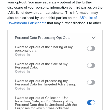
nel territorio, come lo era alcuni anni fa,
your opt-out. You may separately opt-out of the further
disclosure of your personal information by third parties on the
certamente razionale e fuori da qualunque
IAB’s list of downstream participants. This information may
ottica localistica e clientelare, ma al servizio
also be disclosed by us to third parties on the
IAB’s List of
del cittadino e fuori dalle logiche mercatiste
Downstream Participants
that may further disclose it to other
dalla Regione Marche”.
third parties.
Personal Data Processing Opt Outs
Chiusura del punto nascite, il sindaco di
Fabriano: “Chiesto incontro al Ministero”
I want to opt-out of the Sharing of my
personal data.
Opted In
I want to opt-out of the Sale of my
© RIPRODUZIONE RISERVATA
Personal Data.
Opted In
Vai alla home
I want to opt-out of processing my
Personal Data for Targeted Advertising.
Opted In
I want to opt-out of Collection, Use,
Retention, Sale, and/or Sharing of my
Personal Data that Is Unrelated with the
Purposes for which it was collected.