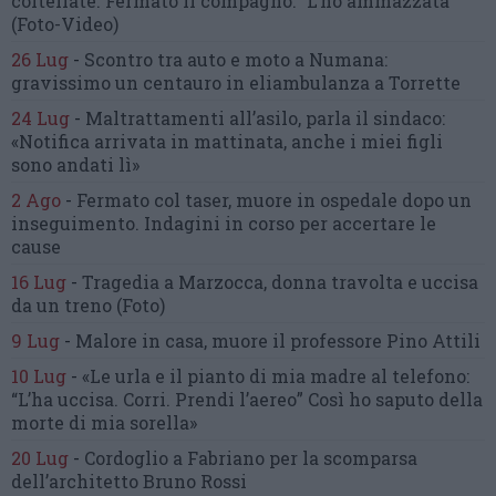
coltellate.
Fermato il compagno: “L’ho ammazzata”
(Foto-Video)
26 Lug
-
Scontro tra auto e moto a Numana:
gravissimo un centauro
in eliambulanza a Torrette
24 Lug
-
Maltrattamenti all’asilo, parla il sindaco:
«Notifica arrivata in mattinata,
anche i miei figli
sono andati lì»
2 Ago
-
Fermato col taser,
muore in ospedale dopo un
inseguimento.
Indagini in corso per accertare le
cause
16 Lug
-
Tragedia a Marzocca,
donna travolta e uccisa
da un treno
(Foto)
9 Lug
-
Malore in casa, muore
il professore Pino Attili
10 Lug
-
«Le urla e il pianto di mia madre al telefono:
“L’ha uccisa. Corri. Prendi l’aereo”
Così ho saputo della
morte di mia sorella»
20 Lug
-
Cordoglio a Fabriano per la scomparsa
dell’architetto Bruno Rossi