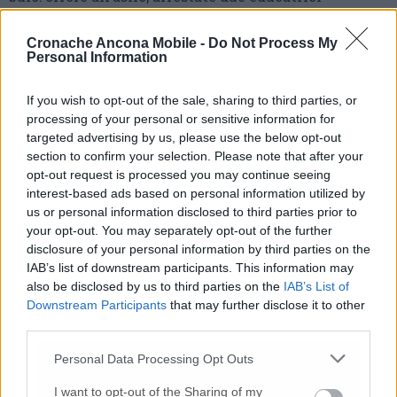
10 Lug
-
Luigia Fortunato,
l’ennesimo femminicidio:
prima la lite, poi la furia col coltello
Cronache Ancona Mobile -
Do Not Process My
Personal Information
10 Lug
-
Femminicidio a Loreto.
Donna uccisa a
coltellate.
Fermato il compagno: “L’ho ammazzata”
If you wish to opt-out of the sale, sharing to third parties, or
(Foto-Video)
processing of your personal or sensitive information for
26 Lug
-
Scontro tra auto e moto a Numana:
targeted advertising by us, please use the below opt-out
gravissimo un centauro
in eliambulanza a Torrette
section to confirm your selection. Please note that after your
opt-out request is processed you may continue seeing
24 Lug
-
Maltrattamenti all’asilo, parla il sindaco:
interest-based ads based on personal information utilized by
«Notifica arrivata in mattinata,
anche i miei figli
us or personal information disclosed to third parties prior to
sono andati lì»
your opt-out. You may separately opt-out of the further
2 Ago
-
Fermato col taser,
muore in ospedale dopo un
disclosure of your personal information by third parties on the
inseguimento.
Indagini in corso per accertare le
IAB’s list of downstream participants. This information may
cause
also be disclosed by us to third parties on the
IAB’s List of
Downstream Participants
that may further disclose it to other
16 Lug
-
Tragedia a Marzocca,
donna travolta e uccisa
third parties.
da un treno
(Foto)
Personal Data Processing Opt Outs
9 Lug
-
Malore in casa, muore
il professore Pino Attili
10 Lug
-
«Le urla e il pianto di mia madre al telefono:
I want to opt-out of the Sharing of my