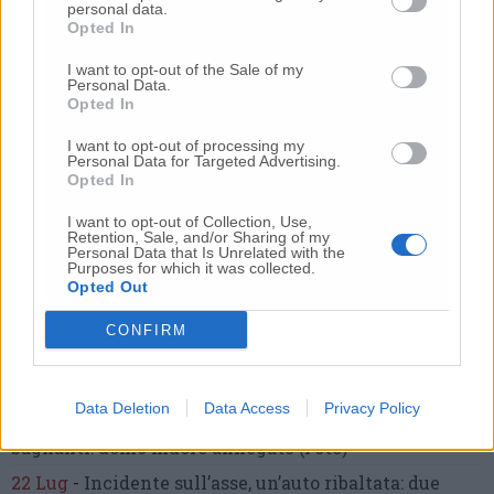
personal data.
“L’ha uccisa. Corri. Prendi l’aereo”
Così ho saputo della
Opted In
morte di mia sorella»
I want to opt-out of the Sale of my
20 Lug
-
Cordoglio a Fabriano per la scomparsa
Personal Data.
dell’architetto Bruno Rossi
Opted In
10 Lug
-
Femminicidio di Loreto, chi è Sami
I want to opt-out of processing my
Khemaies:
dalla condanna per spaccio
alla fuga dai
Personal Data for Targeted Advertising.
domiciliari
Opted In
7 Ago
-
Dà in escandescenze in spiaggia al Passetto.
I want to opt-out of Collection, Use,
Arrivano polizia ed Esercito
Retention, Sale, and/or Sharing of my
Personal Data that Is Unrelated with the
Purposes for which it was collected.
9 Lug
-
Frontale tra due auto,
6 ragazzi in ospedale
Opted Out
21 Lug
-
Bomba d’acqua e grandine:
strade come fiumi,
auto bloccate.
Il bilancio complessivo
(Foto-Video)
CONFIRM
27 Lug
-
Addio a Giorgio Pavani,
per tutti “Bunny”,
storico commerciante di Lay Line
Data Deletion
Data Access
Privacy Policy
17 Lug
-
Choc in spiaggia,
tragedia davanti ai
bagnanti:
uomo muore annegato
(Foto)
22 Lug
-
Incidente sull’asse, un’auto ribaltata:
due