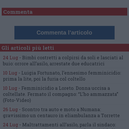
Commenta
Commenta l'articolo
Gli articoli più letti
24 Lug
-
Bimbi costretti a colpirsi da soli
e lasciati al
buio:
orrore all’asilo, arrestate due educatrici
10 Lug
-
Luigia Fortunato,
l’ennesimo femminicidio:
prima la lite, poi la furia col coltello
10 Lug
-
Femminicidio a Loreto.
Donna uccisa a
coltellate.
Fermato il compagno: “L’ho ammazzata”
(Foto-Video)
26 Lug
-
Scontro tra auto e moto a Numana:
gravissimo un centauro
in eliambulanza a Torrette
24 Lug
-
Maltrattamenti all’asilo, parla il sindaco: