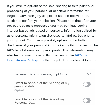
fine di gennaio e tutto il mese di febbraio in
If you wish to opt-out of the sale, sharing to third parties, or
Cina, è un po’ come quello di agosto in Italia
processing of your personal or sensitive information for
ma con i riti natalizi. Durante il Capodanno
targeted advertising by us, please use the below opt-out
lunare, intere masse di persone vanno in
section to confirm your selection. Please note that after your
vacanza. Non sono previsti viaggi di affari,
opt-out request is processed you may continue seeing
almeno per il comparto della moda, neanche
interest-based ads based on personal information utilized by
per le prossime settimane».
us or personal information disclosed to third parties prior to
your opt-out. You may separately opt-out of the further
disclosure of your personal information by third parties on the
Certo il coronavirus fa paura anche ai mercati
IAB’s list of downstream participants. This information may
per le possibili ripercussioni economico-
also be disclosed by us to third parties on the
IAB’s List of
finanziarie e sul turismo. Sul punto però
Downstream Participants
that may further disclose it to other
Mauro Storti lancia un messaggio intriso di
third parties.
ottimismo. «E’ probabile che possa comunque
manifestarsi un ristagno economico. Per
Personal Data Processing Opt Outs
qualche mese il mercato cinese ne risentirà
I want to opt-out of the Sharing of my
ma sono anche convinto che l’impasse non
personal data.
durerà troppo a lungo – sottolinea – Questo
Opted In
non esclude che possano manifestarsi
I want to opt-out of the Sale of my
problemi per alcuni conto-terzisti perché se i
Personal Data.