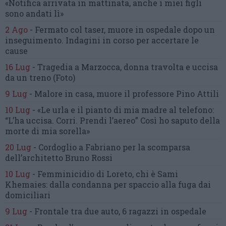
«Notifica arrivata in mattinata,
anche i miei figli
sono andati lì»
2 Ago
-
Fermato col taser,
muore in ospedale dopo un
inseguimento.
Indagini in corso per accertare le
cause
16 Lug
-
Tragedia a Marzocca,
donna travolta e uccisa
da un treno
(Foto)
9 Lug
-
Malore in casa, muore
il professore Pino Attili
10 Lug
-
«Le urla e il pianto di mia madre al telefono:
“L’ha uccisa. Corri. Prendi l’aereo”
Così ho saputo della
morte di mia sorella»
20 Lug
-
Cordoglio a Fabriano per la scomparsa
dell’architetto Bruno Rossi
10 Lug
-
Femminicidio di Loreto, chi è Sami
Khemaies:
dalla condanna per spaccio
alla fuga dai
domiciliari
9 Lug
-
Frontale tra due auto,
6 ragazzi in ospedale