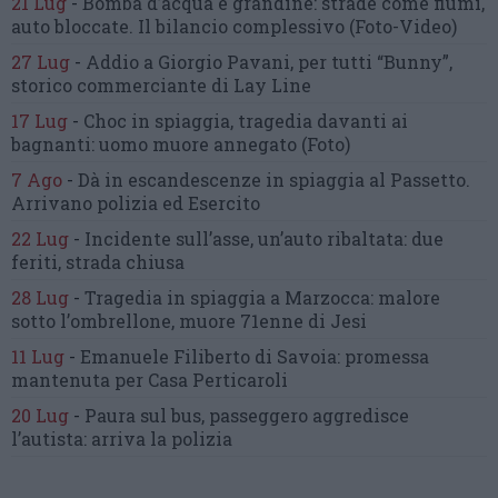
21 Lug
-
Bomba d’acqua e grandine:
strade come fiumi,
auto bloccate.
Il bilancio complessivo
(Foto-Video)
27 Lug
-
Addio a Giorgio Pavani,
per tutti “Bunny”,
storico commerciante di Lay Line
17 Lug
-
Choc in spiaggia,
tragedia davanti ai
bagnanti:
uomo muore annegato
(Foto)
7 Ago
-
Dà in escandescenze in spiaggia al Passetto.
Arrivano polizia ed Esercito
22 Lug
-
Incidente sull’asse, un’auto ribaltata:
due
feriti, strada chiusa
28 Lug
-
Tragedia in spiaggia a Marzocca:
malore
sotto l’ombrellone,
muore 71enne di Jesi
11 Lug
-
Emanuele Filiberto di Savoia:
promessa
mantenuta
per Casa Perticaroli
20 Lug
-
Paura sul bus, passeggero
aggredisce
l’autista: arriva la polizia