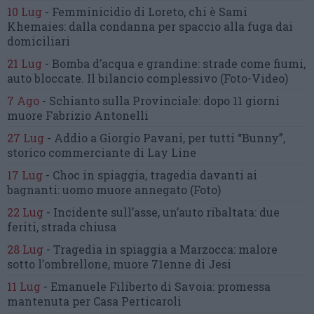
10 Lug
-
Femminicidio di Loreto, chi è Sami
Khemaies:
dalla condanna per spaccio
alla fuga dai
domiciliari
21 Lug
-
Bomba d’acqua e grandine:
strade come fiumi,
auto bloccate.
Il bilancio complessivo
(Foto-Video)
7 Ago
-
Schianto sulla Provinciale:
dopo 11 giorni
muore Fabrizio Antonelli
27 Lug
-
Addio a Giorgio Pavani,
per tutti “Bunny”,
storico commerciante di Lay Line
17 Lug
-
Choc in spiaggia,
tragedia davanti ai
bagnanti:
uomo muore annegato
(Foto)
22 Lug
-
Incidente sull’asse, un’auto ribaltata:
due
feriti, strada chiusa
28 Lug
-
Tragedia in spiaggia a Marzocca:
malore
sotto l’ombrellone,
muore 71enne di Jesi
11 Lug
-
Emanuele Filiberto di Savoia:
promessa
mantenuta
per Casa Perticaroli