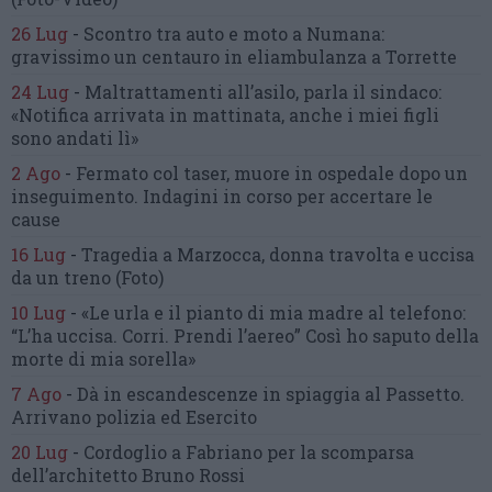
26 Lug
-
Scontro tra auto e moto a Numana:
gravissimo un centauro
in eliambulanza a Torrette
24 Lug
-
Maltrattamenti all’asilo, parla il sindaco:
«Notifica arrivata in mattinata,
anche i miei figli
sono andati lì»
2 Ago
-
Fermato col taser,
muore in ospedale dopo un
inseguimento.
Indagini in corso per accertare le
cause
16 Lug
-
Tragedia a Marzocca,
donna travolta e uccisa
da un treno
(Foto)
10 Lug
-
«Le urla e il pianto di mia madre al telefono:
“L’ha uccisa. Corri. Prendi l’aereo”
Così ho saputo della
morte di mia sorella»
7 Ago
-
Dà in escandescenze in spiaggia al Passetto.
Arrivano polizia ed Esercito
20 Lug
-
Cordoglio a Fabriano per la scomparsa
dell’architetto Bruno Rossi