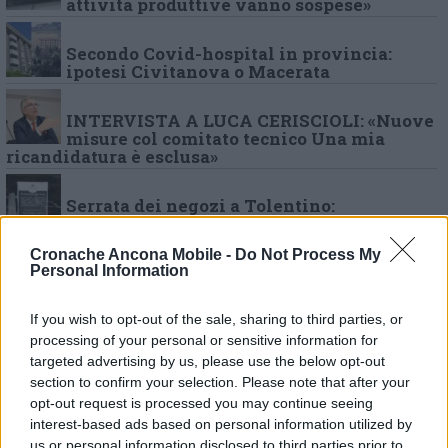
attività produttive vanno sospese»
Secondo Covid-hospital in provincia:
ipotesi Civitanova o Macerata
INTERVISTA A LUCA CERISCIOLI: «Nuove
misure col comitato tecnico Una mia
ricandidatura è esclusa»
Serrata dei negozi a Tolentino:
«Chiudiamo per fermare il contagio»
Cronache Ancona Mobile -
Do Not Process My
Violazione del decreto, scattano le prime
Personal Information
denunce Un locale trovato aperto dopo le
18
If you wish to opt-out of the sale, sharing to third parties, or
processing of your personal or sensitive information for
«Container pre-triage ai pronto soccorso:
targeted advertising by us, please use the below opt-out
Dermatologia riapre domani»
section to confirm your selection. Please note that after your
opt-out request is processed you may continue seeing
«Andiamo verso il raddoppio dei
interest-based ads based on personal information utilized by
contagiati» Nel Maceratese sono 17 i casi
us or personal information disclosed to third parties prior to