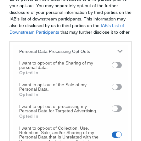
your opt-out. You may separately opt-out of the further
disclosure of your personal information by third parties on the
Unicam, la laurea è online:
videoconferenza con 32 studenti
IAB’s list of downstream participants. This information may
also be disclosed by us to third parties on the
IAB’s List of
Downstream Participants
that may further disclose it to other
Covid-19, l’Iss avverte: «Il 22% dei
third parties.
pazienti positivi ha un’età compresa tra 19
e 50 anni»
Personal Data Processing Opt Outs
L’appello di Ceriscioli (VIDEO) «Seguiamo
I want to opt-out of the Sharing of my
le regole, è in gioco la nostra salute»
personal data.
Opted In
Macerata, ok all’apertura di parrucchieri
I want to opt-out of the Sale of my
ed estetisti Il mercato c’è ma è un deserto
Personal Data.
Opted In
Shopping online contro il Coronavirus, il
I want to opt-out of processing my
gesto di due giovani imprenditrici: «Il 20%
Personal Data for Targeted Advertising.
delle vendite a Marche nord»
Opted In
I want to opt-out of Collection, Use,
«I merchandiser non possono lavorare ma
Retention, Sale, and/or Sharing of my
noi li paghiamo lo stesso»
Personal Data that Is Unrelated with the