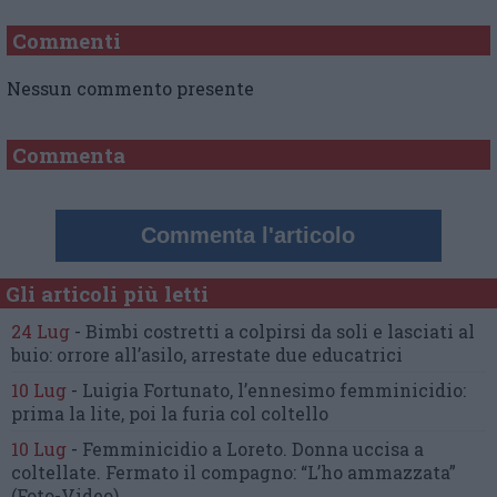
Commenti
Nessun commento presente
Commenta
Commenta l'articolo
Gli articoli più letti
24 Lug
-
Bimbi costretti a colpirsi da soli
e lasciati al
buio:
orrore all’asilo, arrestate due educatrici
10 Lug
-
Luigia Fortunato,
l’ennesimo femminicidio:
prima la lite, poi la furia col coltello
10 Lug
-
Femminicidio a Loreto.
Donna uccisa a
coltellate.
Fermato il compagno: “L’ho ammazzata”
(Foto-Video)