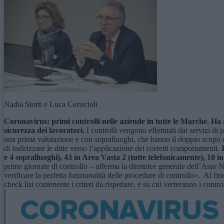
Nadia Storti e Luca Ceriscioli
Coronavirus: primi controlli nelle aziende in tutte le Marche.
Ha a
sicurezza dei lavoratori.
I controlli vengono effettuati dai servizi di
una prima valutazione e con sopralluoghi, che hanno il doppio scopo di
di indirizzare le ditte verso l’applicazione dei corretti comportamenti.
e 4 sopralluoghi), 43 in Area Vasta 2 (tutte telefonicamente), 10 in
prime giornate di controllo – afferma la direttrice generale dell’Asur Na
verificare la perfetta funzionalità delle procedure di controllo». Al fin
check list contenente i criteri da rispettare, e su cui verteranno i control