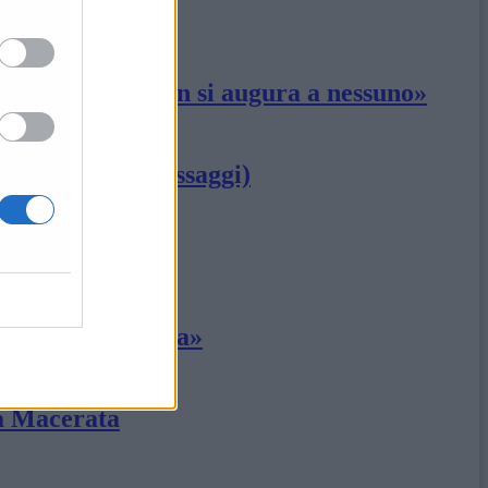
 «Qualcosa che non si augura a nessuno»
i loro video-messaggi)
nte nella scienza»
 a Macerata