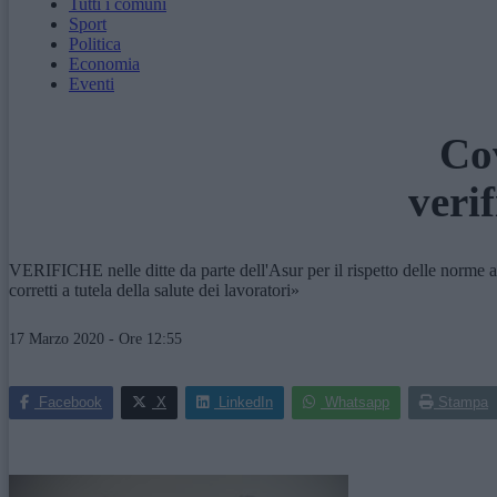
Tutti i comuni
Sport
Politica
Economia
Eventi
Cov
veri
VERIFICHE nelle ditte da parte dell'Asur per il rispetto delle norme a
corretti a tutela della salute dei lavoratori»
17 Marzo 2020 - Ore 12:55
Facebook
X
LinkedIn
Whatsapp
Stampa