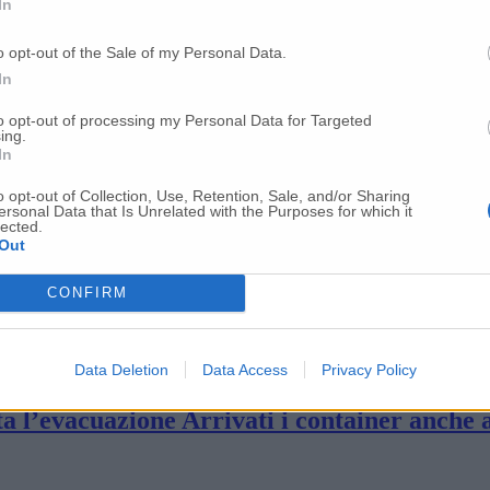
In
a: il progetto targato Pd
o opt-out of the Sale of my Personal Data.
In
onale, niente funerale per Isolina Carbonari
to opt-out of processing my Personal Data for Targeted
ing.
In
a Taicang l’abbraccio alla provincia (Ecco 
o opt-out of Collection, Use, Retention, Sale, and/or Sharing
ersonal Data that Is Unrelated with the Purposes for which it
lected.
Out
ue i casi di Coronavirus
CONFIRM
o Nel team una maceratese: «Credete fermame
Data Deletion
Data Access
Privacy Policy
a l’evacuazione Arrivati i container anche