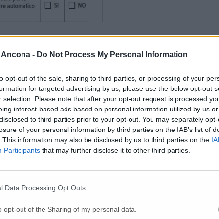
 Ancona -
Do Not Process My Personal Information
i speranza da chi è in trincea
to opt-out of the sale, sharing to third parties, or processing of your per
formation for targeted advertising by us, please use the below opt-out s
r selection. Please note that after your opt-out request is processed y
eing interest-based ads based on personal information utilized by us or
e
disclosed to third parties prior to your opt-out. You may separately opt-
losure of your personal information by third parties on the IAB’s list of
. This information may also be disclosed by us to third parties on the
IA
va, otto a Porto Recanati e uno a Potenza Pi
Participants
that may further disclose it to other third parties.
VIDEO) «Nella notte arrivate 300mila masch
l Data Processing Opt Outs
o opt-out of the Sharing of my personal data.