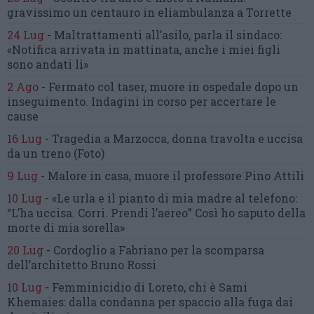
gravissimo un centauro
in eliambulanza a Torrette
24 Lug
-
Maltrattamenti all’asilo, parla il sindaco:
«Notifica arrivata in mattinata,
anche i miei figli
sono andati lì»
2 Ago
-
Fermato col taser,
muore in ospedale dopo un
inseguimento.
Indagini in corso per accertare le
cause
16 Lug
-
Tragedia a Marzocca,
donna travolta e uccisa
da un treno
(Foto)
9 Lug
-
Malore in casa, muore
il professore Pino Attili
10 Lug
-
«Le urla e il pianto di mia madre al telefono:
“L’ha uccisa. Corri. Prendi l’aereo”
Così ho saputo della
morte di mia sorella»
20 Lug
-
Cordoglio a Fabriano per la scomparsa
dell’architetto Bruno Rossi
10 Lug
-
Femminicidio di Loreto, chi è Sami
Khemaies:
dalla condanna per spaccio
alla fuga dai