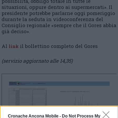
possibilità, obbligo totale in tutte le
situazioni, oppure dentro ai supermercati». Il
presidente potrebbe parlarne oggi pomeriggio
durante la seduta in videoconferenza del
Consiglio regionale «sempre che il Gores abbia
già deciso».
Al
il bollettino completo del Gores
link
(servizio aggiornato alle 14,35)
Cronache Ancona Mobile -
Do Not Process My