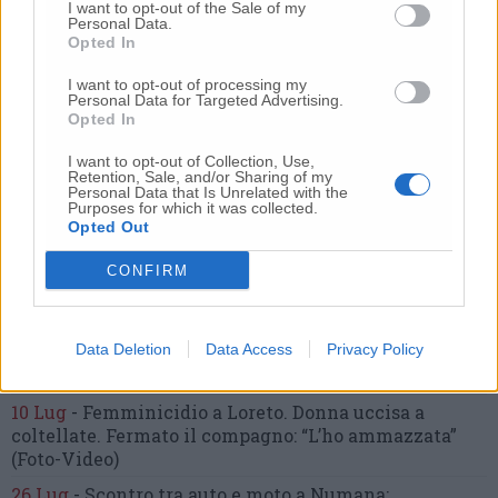
Commenti
I want to opt-out of the Sale of my
Personal Data.
Opted In
Nessun commento presente
I want to opt-out of processing my
Personal Data for Targeted Advertising.
Commenta
Opted In
I want to opt-out of Collection, Use,
Retention, Sale, and/or Sharing of my
Personal Data that Is Unrelated with the
Commenta l'articolo
Purposes for which it was collected.
Opted Out
Gli articoli più letti
CONFIRM
24 Lug
-
Bimbi costretti a colpirsi da soli
e lasciati al
buio:
orrore all’asilo, arrestate due educatrici
Data Deletion
Data Access
Privacy Policy
10 Lug
-
Luigia Fortunato,
l’ennesimo femminicidio:
prima la lite, poi la furia col coltello
10 Lug
-
Femminicidio a Loreto.
Donna uccisa a
coltellate.
Fermato il compagno: “L’ho ammazzata”
(Foto-Video)
26 Lug
-
Scontro tra auto e moto a Numana: