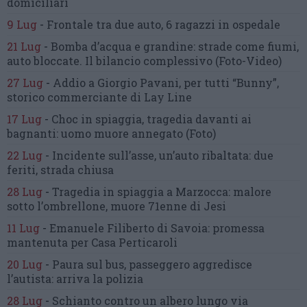
domiciliari
9 Lug
-
Frontale tra due auto,
6 ragazzi in ospedale
21 Lug
-
Bomba d’acqua e grandine:
strade come fiumi,
auto bloccate.
Il bilancio complessivo
(Foto-Video)
27 Lug
-
Addio a Giorgio Pavani,
per tutti “Bunny”,
storico commerciante di Lay Line
17 Lug
-
Choc in spiaggia,
tragedia davanti ai
bagnanti:
uomo muore annegato
(Foto)
22 Lug
-
Incidente sull’asse, un’auto ribaltata:
due
feriti, strada chiusa
28 Lug
-
Tragedia in spiaggia a Marzocca:
malore
sotto l’ombrellone,
muore 71enne di Jesi
11 Lug
-
Emanuele Filiberto di Savoia:
promessa
mantenuta
per Casa Perticaroli
20 Lug
-
Paura sul bus, passeggero
aggredisce
l’autista: arriva la polizia
28 Lug
-
Schianto contro un albero
lungo via