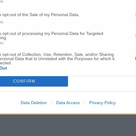
In
alta Ceriscioli spiega il Progetto 100 (VID
o opt-out of the Sale of my Personal Data.
In
voreranno 200 persone Prima l’emergenza, po
to opt-out of processing my Personal Data for Targeted
ing.
In
o opt-out of Collection, Use, Retention, Sale, and/or Sharing
ersonal Data that Is Unrelated with the Purposes for which it
lected.
Out
CONFIRM
Data Deletion
Data Access
Privacy Policy