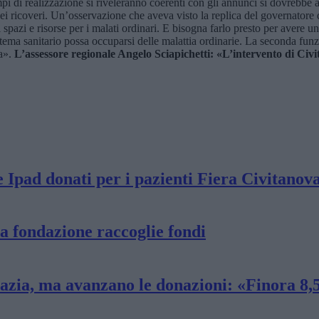
pi di realizzazione si riveleranno coerenti con gli annunci si dovrebbe a
o dei ricoveri. Un’osservazione che aveva visto la replica del governator
spazi e risorse per i malati ordinari. E bisogna farlo presto per avere un
el sistema sanitario possa occuparsi delle malattia ordinarie. La seconda 
ia».
L’assessore regionale Angelo Sciapichetti: «L’intervento di Civ
Ipad donati per i pazienti Fiera Civitanova,
ua fondazione raccoglie fondi
razia, ma avanzano le donazioni: «Finora 8,5