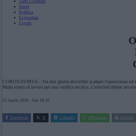
Tutti i comuni
Sport
Politica
Economia
Eventi
O
CORONAVIRUS - Tra due giorni dovrebbe scattare l'operazione ed è previ
Malta erano al lavoro per una verifica tecnica. Ceriscioli ritiene necessa
13 Aprile 2020 - Ore 18:10
Facebook
X
LinkedIn
Whatsapp
Stampa