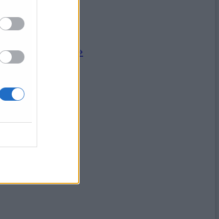
EO)
i le discussioni»