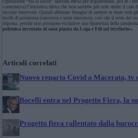
Operazione “via ai lavori” stavolta attesa per dopodomani, poi se i tem
contesta(va) l’iniziativa rileva che non sarebbe più utile stante il cal
rinviare interventi. Quindi abbiamo bisogno di mettere in moto tutti gli 
livelli di assistenza (intensiva e semi intensiva), così che il resto d
risposta, perché non possiamo escludere una ripartenza della pandem
polemica inventata di sana pianta da Lega e Fdi sul territorio».
Articoli correlati
Nuovo reparto Covid a Macerata, tv e 
Bocelli entra nel Progetto Fiera, la s
Progetto fiera rallentato dalla buroc