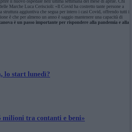
prire il nuovo ospedale nell’ultima settimana del mese di aprile. Chi
e delle Marche Luca Ceriscioli: «Il Covid ha costretto tante persone a
a struttura aggiuntiva che segua per intero i casi Covid, offrendo tutti i
funzione è che per almeno un anno è saggio mantenere una capacità di
itanova è un passo importante per rispondere alla pandemia e alla
 lo start lunedì?
 milioni tra contanti e beni»