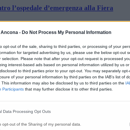
tro l’ospedale d’emergenza alla Fiera
nedì Report quotidiano sulle donazioni
 Ancona -
Do Not Process My Personal Information
to opt-out of the sale, sharing to third parties, or processing of your per
delibera della Regione La palla passa a Berto
formation for targeted advertising by us, please use the below opt-out s
r selection. Please note that after your opt-out request is processed y
eing interest-based ads based on personal information utilized by us or
disclosed to third parties prior to your opt-out. You may separately opt-
e: «Fiera in comodato gratuito per i 90 posti
losure of your personal information by third parties on the IAB’s list of
. This information may also be disclosed by us to third parties on the
IA
Participants
that may further disclose it to other third parties.
costerà alla Regione?»
l Data Processing Opt Outs
già donazioni per nove milioni di euro
o opt-out of the Sharing of my personal data.