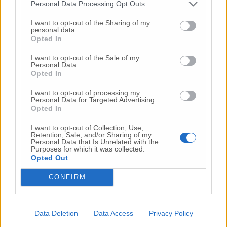
Personal Data Processing Opt Outs
sanitario nazionale italiano, come quello di
quasi tutti i Paesi del mondo, è stato preso in
I want to opt-out of the Sharing of my
personal data.
contropiede. Il virus però ha una contagiosità
Opted In
molto elevata, più di altre malattie
conosciute. Abbiamo visto concretamente la
I want to opt-out of the Sale of my
Personal Data.
sua rapida diffusione, ne abbiamo evidenza.
Opted In
La quarantena è stato un passo doloroso ma
estremamente necessario. Riaprire tutto ora,
I want to opt-out of processing my
Personal Data for Targeted Advertising.
far ripartire le scuole, potrebbe creare una
Opted In
situazione terrificante, è meglio agire senza
farsi prendere dalla frenesia. Voglio inoltre
I want to opt-out of Collection, Use,
Retention, Sale, and/or Sharing of my
dire che la comunità di ricercatori europea è
Personal Data that Is Unrelated with the
Purposes for which it was collected.
molto unita, si avverte molto l’urgenza e c’è
Opted Out
grande collaborazione, bisogna avere fiducia
nella scienza».
CONFIRM
Data Deletion
Data Access
Privacy Policy