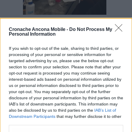
Chiara Ardiccioni nel laboratorio della Columbia Universiti
a New Nork
Cronache Ancona Mobile -
Do Not Process My
Personal Information
Un secondo aspetto riguarda il vaccino e il
plasma:
«Sono due soluzioni complementari,
If you wish to opt-out of the sale, sharing to third parties, or
non alternative – continua la ricercatrice – il
processing of your personal or sensitive information for
vaccino permette di debellare la malattia, che
targeted advertising by us, please use the below opt-out
scomparirà quando i contagi termineranno. Il
section to confirm your selection. Please note that after your
plasma invece è curativo, serve per guarire,
opt-out request is processed you may continue seeing
non per fare prevenzione. Inoltre col plasma
interest-based ads based on personal information utilized by
si potrebbero trasferire anche altre patologie
us or personal information disclosed to third parties prior to
quindi non può essere usato così alla leggera
your opt-out. You may separately opt-out of the further
come si vuol far credere, e soprattutto non è
disclosure of your personal information by third parties on the
una cura a costo zero». Anche sul fatto che
IAB’s list of downstream participants. This information may
also be disclosed by us to third parties on the
IAB’s List of
bisogna riaprire tutto perché il virus non è
Downstream Participants
that may further disclose it to other
così pericoloso, ma si sta solo cercando di
third parties.
creare panico, la dottoressa vuole far
chiarezza: «È sicuramente vero che il sistema