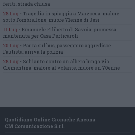
feriti, strada chiusa
28 Lug
-
Tragedia in spiaggia a Marzocca:
malore
sotto l’ombrellone,
muore 71enne di Jesi
11 Lug
-
Emanuele Filiberto di Savoia:
promessa
mantenuta
per Casa Perticaroli
20 Lug
-
Paura sul bus, passeggero
aggredisce
l’autista: arriva la polizia
28 Lug
-
Schianto contro un albero
lungo via
Clementina:
malore al volante, muore un 70enne
Quotidiano Online Cronache Ancona
CM Comunicazione S.r.l.