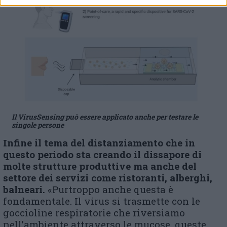
Il VirusSensing può essere applicato anche per testare le
singole persone
Infine il tema del distanziamento che in
questo periodo sta creando il dissapore di
molte strutture produttive ma anche del
settore dei servizi come ristoranti, alberghi,
balneari.
«Purtroppo anche questa è
fondamentale. Il virus si trasmette con le
goccioline respiratorie che riversiamo
nell’ambiente attraverso le mucose, queste