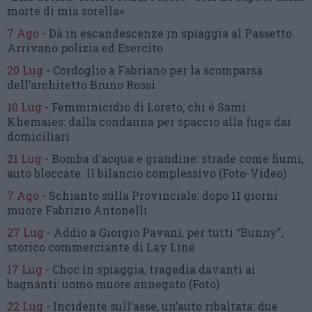
morte di mia sorella»
7 Ago
-
Dà in escandescenze in spiaggia al Passetto.
Arrivano polizia ed Esercito
20 Lug
-
Cordoglio a Fabriano per la scomparsa
dell’architetto Bruno Rossi
10 Lug
-
Femminicidio di Loreto, chi è Sami
Khemaies:
dalla condanna per spaccio
alla fuga dai
domiciliari
21 Lug
-
Bomba d’acqua e grandine:
strade come fiumi,
auto bloccate.
Il bilancio complessivo
(Foto-Video)
7 Ago
-
Schianto sulla Provinciale:
dopo 11 giorni
muore Fabrizio Antonelli
27 Lug
-
Addio a Giorgio Pavani,
per tutti “Bunny”,
storico commerciante di Lay Line
17 Lug
-
Choc in spiaggia,
tragedia davanti ai
bagnanti:
uomo muore annegato
(Foto)
22 Lug
-
Incidente sull’asse, un’auto ribaltata:
due