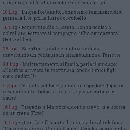
buio:
orrore all’asilo, arrestate due educatrici
10 Lug
-
Luigia Fortunato,
l’ennesimo femminicidio:
prima la lite, poi la furia col coltello
10 Lug
-
Femminicidio a Loreto.
Donna uccisa a
coltellate.
Fermato il compagno: “L’ho ammazzata”
(Foto-Video)
26 Lug
-
Scontro tra auto e moto a Numana:
gravissimo un centauro
in eliambulanza a Torrette
24 Lug
-
Maltrattamenti all’asilo, parla il sindaco:
«Notifica arrivata in mattinata,
anche i miei figli
sono andati lì»
2 Ago
-
Fermato col taser,
muore in ospedale dopo un
inseguimento.
Indagini in corso per accertare le
cause
16 Lug
-
Tragedia a Marzocca,
donna travolta e uccisa
da un treno
(Foto)
10 Lug
-
«Le urla e il pianto di mia madre al telefono:
“L’ha uccisa. Corri. Prendi l’aereo”
Così ho saputo della