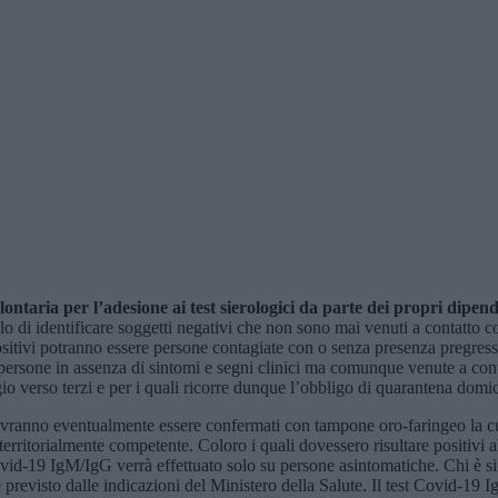
taria per l’adesione ai test sierologici da parte dei propri dipend
 identificare soggetti negativi che non sono mai venuti a contatto con i
ositivi potranno essere persone contagiate con o senza presenza pregress
persone in assenza di sintomi e segni clinici ma comunque venute a con
gio verso terzi e per i quali ricorre dunque l’obbligo di quarantena domic
vranno eventualmente essere confermati con tampone oro-faringeo la cui 
erritorialmente competente. Coloro i quali dovessero risultare positivi 
 Covid-19 IgM/IgG verrà effettuato solo su persone asintomatiche. Chi è
previsto dalle indicazioni del Ministero della Salute. Il test Covid-19 