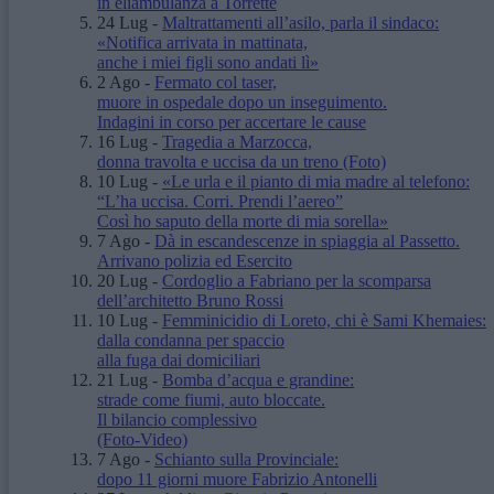
in eliambulanza a Torrette
24 Lug
-
Maltrattamenti all’asilo, parla il sindaco:
«Notifica arrivata in mattinata,
anche i miei figli sono andati lì»
2 Ago
-
Fermato col taser,
muore in ospedale dopo un inseguimento.
Indagini in corso per accertare le cause
16 Lug
-
Tragedia a Marzocca,
donna travolta e uccisa da un treno
(Foto)
10 Lug
-
«Le urla e il pianto di mia madre al telefono:
“L’ha uccisa. Corri. Prendi l’aereo”
Così ho saputo della morte di mia sorella»
7 Ago
-
Dà in escandescenze in spiaggia al Passetto.
Arrivano polizia ed Esercito
20 Lug
-
Cordoglio a Fabriano per la scomparsa
dell’architetto Bruno Rossi
10 Lug
-
Femminicidio di Loreto, chi è Sami Khemaies:
dalla condanna per spaccio
alla fuga dai domiciliari
21 Lug
-
Bomba d’acqua e grandine:
strade come fiumi, auto bloccate.
Il bilancio complessivo
(Foto-Video)
7 Ago
-
Schianto sulla Provinciale:
dopo 11 giorni muore Fabrizio Antonelli