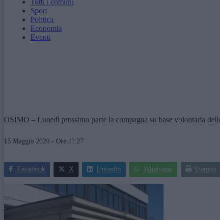
Tutti i comuni
Sport
Politica
Economia
Eventi
OSIMO – Lunedì prossimo parte la compagna su base volontaria dello s
15 Maggio 2020 - Ore 11:27
Facebook
X
LinkedIn
Whatsapp
Stampa