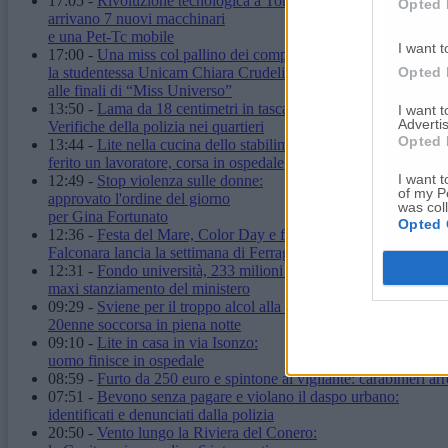
17:05
-
Rivoluzione tecnologica a Torrette:
Opted 
arrivano 7 nuovi macchinari
e una Pet-Tc mobile
I want t
17:00
-
Una miss col pallino dei computer:
Opted 
la studentessa Unicam Chiara Crudeli
alle finali di “Miss Universo”
13:50
-
Lama da 18 centimetri in tasca: denunciato.
I want 
Advertis
Verifiche della polizia nei quartieri
Opted 
13:44
-
Lite nella cucina dello stabilimento:
ferito un lavoratore, corsa in ospedale
I want t
12:49
-
Stop violenza sulle donne:
of my P
approvato l'ordine del giorno
was col
per Gina Fortunato
Opted 
12:36
-
Festa del Mare, Color Day e fuochi d'artificio:
Falconara lancia la settimana di Ferragosto
12:31
-
Fondo università, 233 milioni alle Marche:
maxi stanziamento del ministero
09:29
-
Sviene per il troppo alcol alla stazione:
20enne soccorsa in piena notte
09:10
-
Lite in casa in via Isonzo:
uomo finisce in ospedale
08:59
-
Furto da 250 euro e spintone al vigilante: carabinieri arr
07:51
-
Bevono senza pagare e violano il daspo urbano:
identificati e denunciati dalla polizia
20:50
-
Vento lungo la Riviera del Conero: