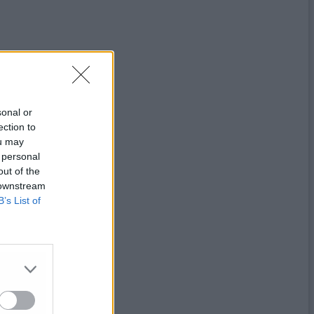
sonal or
ection to
ou may
 personal
out of the
 downstream
B’s List of