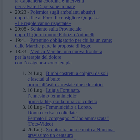
la Capitaneria coordina 6 interventi
per salvare 15 persone in mare
20:23
-
Polemica sugli ambulanti abusivi
dopo la lite al Foro. Il consigliere Quqqass:
«Le regole vanno rispettate»
20:08
-
Schianto sulla Provinciale:
dopo 11 giorni muore Fabrizio Antonelli
19:41
-
Patentino obbligatorio per chi ha un cane:
dalle Marche parte la proposta di legge
18:33
-
Medica Marche: una nuova frontiera
per la terapia del dolore
con l’ossigeno-ozono terapia
24 Lug
-
Bimbi costretti a colpirsi da soli
e lasciati al buio:
orrore all’asilo, arrestate due educatrici
10 Lug
-
Luigia Fortunato,
l’ennesimo femminicidio:
prima la lite, poi la furia col coltello
10 Lug
-
Femminicidio a Loreto.
Donna uccisa a coltellate.
Fermato il compagno: “L’ho ammazzata”
(Foto-Video)
26 Lug
-
Scontro tra auto e moto a Numana:
gravissimo un centauro