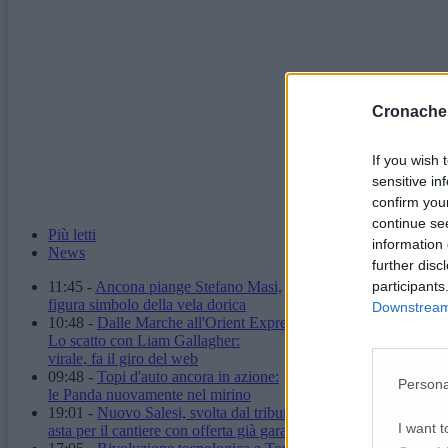
Cronache
If you wish 
sensitive in
confirm you
continue se
Più letti
information 
News
further disc
participants
11:45
-
Ancona piange Stefano Masi,
figura simbolo della vela dorica
Downstream 
10:48
-
Dalle Marche all'Orient Express.
Lo scatto con Liam Gallagher:
virale, fa il giro del web
09:48
-
Topi d'auto ancora in azione:
Persona
le Panda nuovamente nel mirino
19:01
-
Nuovo Salesi, svolta dal tribunale:
I want t
asta per il cantiere con offerta già garantita