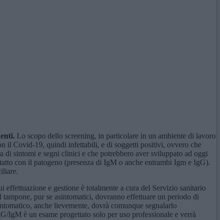
enti.
Lo scopo dello screening, in particolare in un ambiente di lavoro
l Covid-19, quindi infettabili, e di soggetti positivi, ovvero che
a di sintomi e segni clinici e che potrebbero aver sviluppato ad oggi
tatto con il patogeno (presenza di IgM o anche entrambi Igm e IgG).
iliare.
effettuazione e gestione è totalmente a cura del Servizio sanitario
al tampone, pur se asintomatici, dovranno effettuare un periodo di
 sintomatico, anche lievemente, dovrà comunque segnalarlo
IgG/IgM è un esame progettato solo per uso professionale e verrà