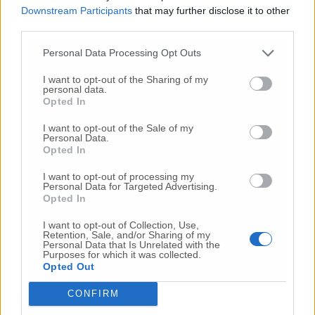
Downstream Participants
that may further disclose it to other
Commenta l'articolo
third parties.
Personal Data Processing Opt Outs
Gli articoli più letti
I want to opt-out of the Sharing of my
24 Lug
-
Bimbi costretti a colpirsi da soli
e lasciati al
personal data.
buio:
orrore all’asilo, arrestate due educatrici
Opted In
10 Lug
-
Luigia Fortunato,
l’ennesimo femminicidio:
I want to opt-out of the Sale of my
prima la lite, poi la furia col coltello
Personal Data.
Opted In
10 Lug
-
Femminicidio a Loreto.
Donna uccisa a
coltellate.
Fermato il compagno: “L’ho ammazzata”
I want to opt-out of processing my
Personal Data for Targeted Advertising.
(Foto-Video)
Opted In
26 Lug
-
Scontro tra auto e moto a Numana:
I want to opt-out of Collection, Use,
gravissimo un centauro
in eliambulanza a Torrette
Retention, Sale, and/or Sharing of my
Personal Data that Is Unrelated with the
24 Lug
-
Maltrattamenti all’asilo, parla il sindaco:
Purposes for which it was collected.
«Notifica arrivata in mattinata,
anche i miei figli
Opted Out
sono andati lì»
CONFIRM
2 Ago
-
Fermato col taser,
muore in ospedale dopo un