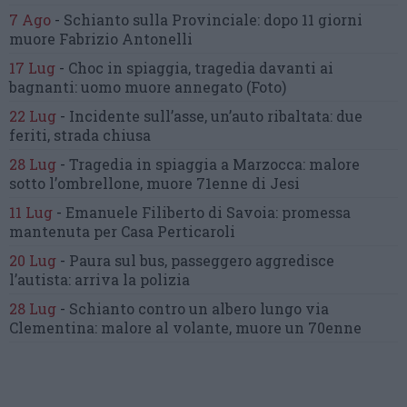
7 Ago
-
Schianto sulla Provinciale:
dopo 11 giorni
muore Fabrizio Antonelli
17 Lug
-
Choc in spiaggia,
tragedia davanti ai
bagnanti:
uomo muore annegato
(Foto)
22 Lug
-
Incidente sull’asse, un’auto ribaltata:
due
feriti, strada chiusa
28 Lug
-
Tragedia in spiaggia a Marzocca:
malore
sotto l’ombrellone,
muore 71enne di Jesi
11 Lug
-
Emanuele Filiberto di Savoia:
promessa
mantenuta
per Casa Perticaroli
20 Lug
-
Paura sul bus, passeggero
aggredisce
l’autista: arriva la polizia
28 Lug
-
Schianto contro un albero
lungo via
Clementina:
malore al volante, muore un 70enne