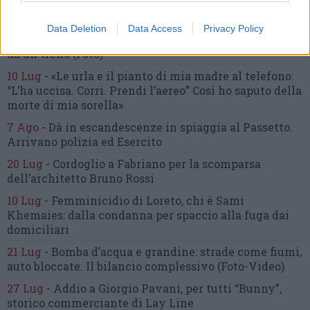
inseguimento.
Indagini in corso per accertare le
cause
Data Deletion
Data Access
Privacy Policy
16 Lug
-
Tragedia a Marzocca,
donna travolta e uccisa
da un treno
(Foto)
10 Lug
-
«Le urla e il pianto di mia madre al telefono:
“L’ha uccisa. Corri. Prendi l’aereo”
Così ho saputo della
morte di mia sorella»
7 Ago
-
Dà in escandescenze in spiaggia al Passetto.
Arrivano polizia ed Esercito
20 Lug
-
Cordoglio a Fabriano per la scomparsa
dell’architetto Bruno Rossi
10 Lug
-
Femminicidio di Loreto, chi è Sami
Khemaies:
dalla condanna per spaccio
alla fuga dai
domiciliari
21 Lug
-
Bomba d’acqua e grandine:
strade come fiumi,
auto bloccate.
Il bilancio complessivo
(Foto-Video)
27 Lug
-
Addio a Giorgio Pavani,
per tutti “Bunny”,
storico commerciante di Lay Line