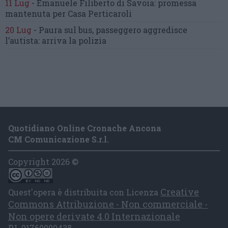
11 Lug
-
Emanuele Filiberto di Savoia:
promessa
mantenuta
per Casa Perticaroli
20 Lug
-
Paura sul bus, passeggero
aggredisce
l’autista: arriva la polizia
Quotidiano Online Cronache Ancona
CM Comunicazione S.r.l.
Copyright 2026 ©
Creative
Quest'opera è distribuita con Licenza
Commons Attribuzione - Non commerciale -
Non opere derivate 4.0 Internazionale
P.I. 01760000438