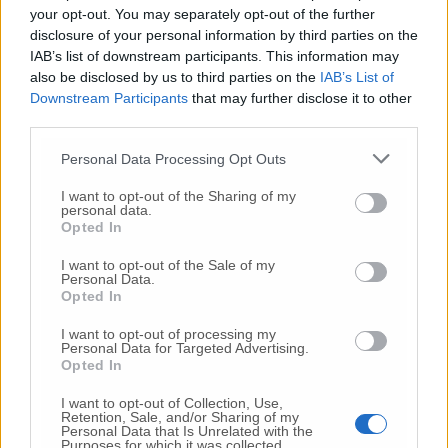
your opt-out. You may separately opt-out of the further
disclosure of your personal information by third parties on the
IAB’s list of downstream participants. This information may
Commenti
also be disclosed by us to third parties on the
IAB’s List of
Downstream Participants
that may further disclose it to other
Nessun commento presente
third parties.
Personal Data Processing Opt Outs
Commenta
I want to opt-out of the Sharing of my
personal data.
Opted In
Commenta l'articolo
I want to opt-out of the Sale of my
Personal Data.
Gli articoli più letti
Opted In
24 Lug
-
Bimbi costretti a colpirsi da soli
e lasciati al
I want to opt-out of processing my
Personal Data for Targeted Advertising.
buio:
orrore all’asilo, arrestate due educatrici
Opted In
10 Lug
-
Luigia Fortunato,
l’ennesimo femminicidio:
I want to opt-out of Collection, Use,
prima la lite, poi la furia col coltello
Retention, Sale, and/or Sharing of my
Personal Data that Is Unrelated with the
10 Lug
-
Femminicidio a Loreto.
Donna uccisa a
Purposes for which it was collected.