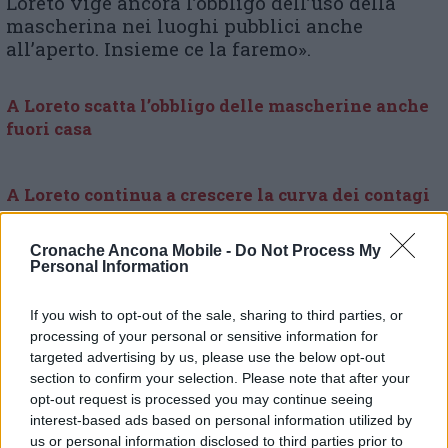
Loreto vige ancora l’obbligo dell’uso della
mascherina nei luoghi pubblici anche
all’aperto. Insieme ce la faremo».
A Loreto scatta l’obbligo delle mascherine anche
fuori casa
A Loreto continua a crescere la curva dei contagi
Cronache Ancona Mobile -
Do Not Process My
Personal Information
© RIPRODUZIONE RISERVATA
If you wish to opt-out of the sale, sharing to third parties, or
Vai alla home
processing of your personal or sensitive information for
targeted advertising by us, please use the below opt-out
section to confirm your selection. Please note that after your
opt-out request is processed you may continue seeing
interest-based ads based on personal information utilized by
us or personal information disclosed to third parties prior to