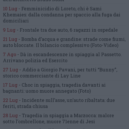
10 Lug
-
Femminicidio di Loreto, chi è Sami
Khemaies:
dalla condanna per spaccio
alla fuga dai
domiciliari
9 Lug
-
Frontale tra due auto,
6 ragazzi in ospedale
21 Lug
-
Bomba d’acqua e grandine:
strade come fiumi,
auto bloccate.
Il bilancio complessivo
(Foto-Video)
7 Ago
-
Dà in escandescenze in spiaggia al Passetto.
Arrivano polizia ed Esercito
27 Lug
-
Addio a Giorgio Pavani,
per tutti “Bunny”,
storico commerciante di Lay Line
17 Lug
-
Choc in spiaggia,
tragedia davanti ai
bagnanti:
uomo muore annegato
(Foto)
22 Lug
-
Incidente sull’asse, un’auto ribaltata:
due
feriti, strada chiusa
28 Lug
-
Tragedia in spiaggia a Marzocca:
malore
sotto l’ombrellone,
muore 71enne di Jesi