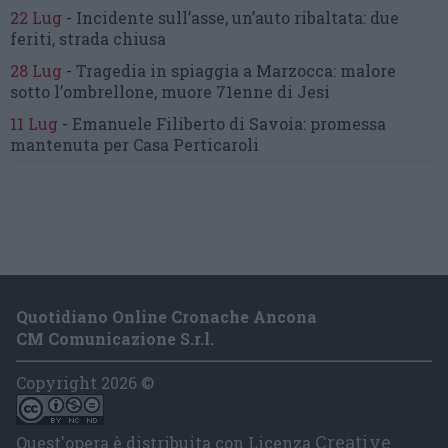
22 Lug
-
Incidente sull’asse, un’auto ribaltata:
due
feriti, strada chiusa
28 Lug
-
Tragedia in spiaggia a Marzocca:
malore
sotto l’ombrellone,
muore 71enne di Jesi
11 Lug
-
Emanuele Filiberto di Savoia:
promessa
mantenuta
per Casa Perticaroli
Quotidiano Online Cronache Ancona
CM Comunicazione S.r.l.
Copyright 2026 ©
Creative
Quest'opera è distribuita con Licenza