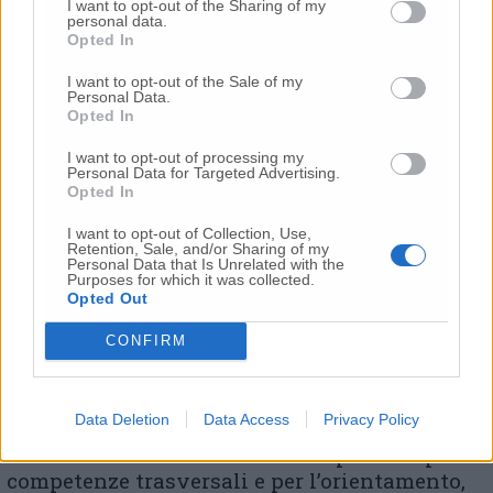
I want to opt-out of the Sharing of my
consentite, con le regole fissate dai protocolli
personal data.
già in vigore, le cerimonie civili o religiose
Opted In
come i matrimoni. Le feste conseguenti alle
I want to opt-out of the Sale of my
cerimonie possono invece svolgersi con la
Personal Data.
partecipazione massima di 30 persone nel
Opted In
rispetto dei protocolli e delle linee guida
I want to opt-out of processing my
vigenti. Nelle abitazioni private è “comunque
Personal Data for Targeted Advertising.
fortemente raccomandato di evitare feste e di
Opted In
ricevere persone non conviventi” in numero
I want to opt-out of Collection, Use,
“superiore a 6”.
Retention, Sale, and/or Sharing of my
Personal Data that Is Unrelated with the
Purposes for which it was collected.
Opted Out
SCUOLA –
Il Dpcm interviene anche sulle gite
degli studenti. «Sono sospesi – si legge nella
CONFIRM
bozza – i viaggi d’istruzione, le iniziative di
scambio o gemellaggio, le visite guidate e le
uscite didattiche programmate dalle
Data Deletion
Data Access
Privacy Policy
istituzioni scolastiche di ogni ordine e grado,
fatte salve le attività inerenti i percorsi per le
competenze trasversali e per l’orientamento,