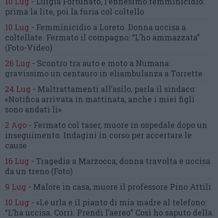
10 Lug
-
Luigia Fortunato,
l’ennesimo femminicidio:
prima la lite, poi la furia col coltello
10 Lug
-
Femminicidio a Loreto.
Donna uccisa a
coltellate.
Fermato il compagno: “L’ho ammazzata”
(Foto-Video)
26 Lug
-
Scontro tra auto e moto a Numana:
gravissimo un centauro
in eliambulanza a Torrette
24 Lug
-
Maltrattamenti all’asilo, parla il sindaco:
«Notifica arrivata in mattinata,
anche i miei figli
sono andati lì»
2 Ago
-
Fermato col taser,
muore in ospedale dopo un
inseguimento.
Indagini in corso per accertare le
cause
16 Lug
-
Tragedia a Marzocca,
donna travolta e uccisa
da un treno
(Foto)
9 Lug
-
Malore in casa, muore
il professore Pino Attili
10 Lug
-
«Le urla e il pianto di mia madre al telefono:
“L’ha uccisa. Corri. Prendi l’aereo”
Così ho saputo della