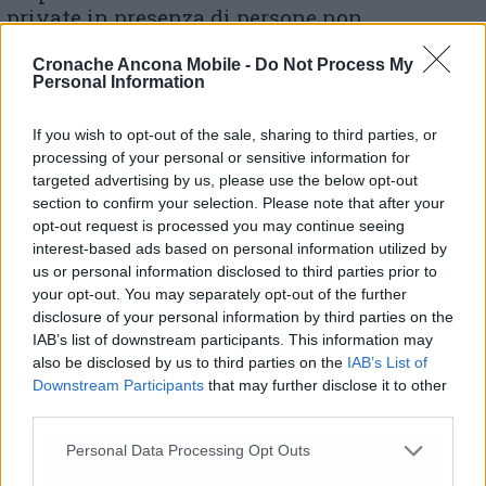
private in presenza di persone non
conviventi».
Cronache Ancona Mobile -
Do Not Process My
Personal Information
If you wish to opt-out of the sale, sharing to third parties, or
processing of your personal or sensitive information for
targeted advertising by us, please use the below opt-out
section to confirm your selection. Please note that after your
opt-out request is processed you may continue seeing
interest-based ads based on personal information utilized by
us or personal information disclosed to third parties prior to
your opt-out. You may separately opt-out of the further
disclosure of your personal information by third parties on the
La movida in un centro storico
IAB’s list of downstream participants. This information may
also be disclosed by us to third parties on the
IAB’s List of
FESTE –
Restano chiuse le sale da ballo e
Downstream Participants
that may further disclose it to other
discoteche, all’aperto o al chiuso, mentre sono
third parties.
permesse fiere e congressi. La novità, rispetto
ai precedenti dpcm, è che sono vietate le feste
Personal Data Processing Opt Outs
in tutti i luoghi al chiuso e all’aperto. Restano