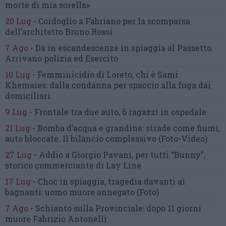
morte di mia sorella»
20 Lug
-
Cordoglio a Fabriano per la scomparsa
dell’architetto Bruno Rossi
7 Ago
-
Dà in escandescenze in spiaggia al Passetto.
Arrivano polizia ed Esercito
10 Lug
-
Femminicidio di Loreto, chi è Sami
Khemaies:
dalla condanna per spaccio
alla fuga dai
domiciliari
9 Lug
-
Frontale tra due auto,
6 ragazzi in ospedale
21 Lug
-
Bomba d’acqua e grandine:
strade come fiumi,
auto bloccate.
Il bilancio complessivo
(Foto-Video)
27 Lug
-
Addio a Giorgio Pavani,
per tutti “Bunny”,
storico commerciante di Lay Line
17 Lug
-
Choc in spiaggia,
tragedia davanti ai
bagnanti:
uomo muore annegato
(Foto)
7 Ago
-
Schianto sulla Provinciale:
dopo 11 giorni
muore Fabrizio Antonelli