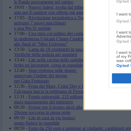
Opted 
le Panda nuovamente nel mirino
19:01
-
Nuovo Salesi, svolta dal tribunale:
asta per il cantiere con offerta già garantita
I want t
17:05
-
Rivoluzione tecnologica a Torrette:
Opted 
arrivano 7 nuovi macchinari
e una Pet-Tc mobile
I want 
17:00
-
Una miss col pallino dei computer:
Advertis
la studentessa Unicam Chiara Crudeli
Opted 
alle finali di “Miss Universo”
13:50
-
Lama da 18 centimetri in tasca: denunciato.
I want t
Verifiche della polizia nei quartieri
of my P
13:44
-
Lite nella cucina dello stabilimento:
was col
ferito un lavoratore, corsa in ospedale
Opted 
12:49
-
Stop violenza sulle donne:
approvato l'ordine del giorno
per Gina Fortunato
12:36
-
Festa del Mare, Color Day e fuochi d'artificio:
Falconara lancia la settimana di Ferragosto
12:31
-
Fondo università, 233 milioni alle Marche:
maxi stanziamento del ministero
09:29
-
Sviene per il troppo alcol alla stazione:
20enne soccorsa in piena notte
09:10
-
Lite in casa in via Isonzo:
uomo finisce in ospedale
08:59
-
Furto da 250 euro e spintone al vigilante: carabinieri arr