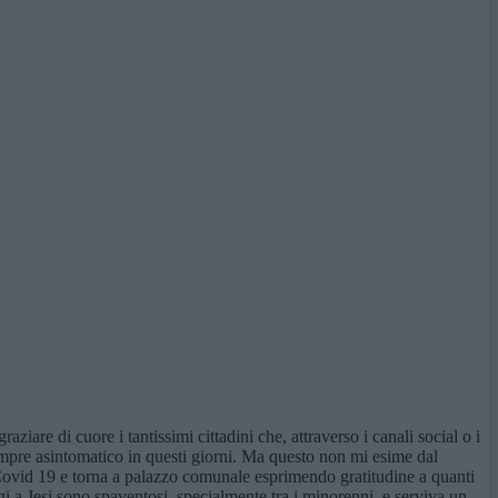
raziare di cuore i tantissimi cittadini che, attraverso i canali social o i
empre asintomatico in questi giorni. Ma questo non mi esime dal
l Covid 19 e torna a palazzo comunale esprimendo gratitudine a quanti
i a Jesi sono spaventosi, specialmente tra i minorenni, e serviva un