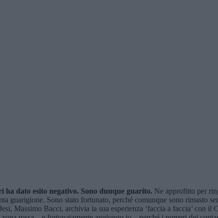
ri ha dato esito negativo. Sono dunque guarito.
Ne approfitto per ring
ronta guarigione. Sono stato fortunato, perché comunque sono rimasto s
Jesi, Massimo Bacci, archivia la sua esperienza ‘faccia a faccia’ con i
n zona rossa – e fortunatamente aggiungo io – perché i numeri dei contag