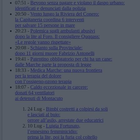
07:51
-
Bevono senza pagare e violano il daspo urbano:
identificati e denunciati dalla polizia
20:50
-
Vento lungo la Riviera del Conero:
la Capitaneria coordina 6 interventi
per salvare 15 persone in mare
20:23
-
Polemica sugli ambulanti abusivi
dopo la lite al Foro. Il consigliere Quqqass:
«Le regole vanno rispettate»
20:08
-
Schianto sulla Provinciale:
dopo 11 giorni muore Fabrizio Antonelli
19:41
-
Patentino obbligatorio per chi ha un cane:
dalle Marche parte la proposta di legge
18:33
-
Medica Marche: una nuova frontiera
per la terapia del dolore
con l’ossigeno-ozono terapia
18:07
-
Caldo eccezionale in carcere:
donati 64 ventilatori
ai detenuti di Montacuto
24 Lug
-
Bimbi costretti a colpirsi da soli
e lasciati al buio:
orrore all’asilo, arrestate due educatrici
10 Lug
-
Luigia Fortunato,
l’ennesimo femminicidio:
prima la lite, poi la furia col coltello