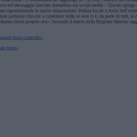
inea nel messaggio lanciato stamattina sui social media – Questo spiega 
ttare rigorosamente le nuove disposizioni. Polizia locale e forze dell’ord
non potranno riuscire a contenere nulla se non vi è, da parte di tutti, l
ttiamo errori proprio ora». Secondo il report della Regione Marche oggi l
 andare fuori controllo»
 sto bene»