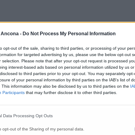
 Ancona -
Do Not Process My Personal Information
to opt-out of the sale, sharing to third parties, or processing of your per
formation for targeted advertising by us, please use the below opt-out s
r selection. Please note that after your opt-out request is processed y
Per poter lasciare o votare un commento devi essere registrato.
eing interest-based ads based on personal information utilized by us or
Effettua l'accesso
oppure
registrati
disclosed to third parties prior to your opt-out. You may separately opt-
losure of your personal information by third parties on the IAB’s list of
. This information may also be disclosed by us to third parties on the
IA
Participants
that may further disclose it to other third parties.
l Data Processing Opt Outs
o opt-out of the Sharing of my personal data.