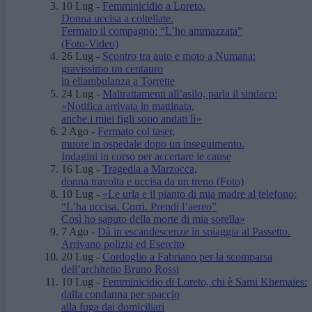
10 Lug
-
Femminicidio a Loreto.
Donna uccisa a coltellate.
Fermato il compagno: “L’ho ammazzata”
(Foto-Video)
26 Lug
-
Scontro tra auto e moto a Numana:
gravissimo un centauro
in eliambulanza a Torrette
24 Lug
-
Maltrattamenti all’asilo, parla il sindaco:
«Notifica arrivata in mattinata,
anche i miei figli sono andati lì»
2 Ago
-
Fermato col taser,
muore in ospedale dopo un inseguimento.
Indagini in corso per accertare le cause
16 Lug
-
Tragedia a Marzocca,
donna travolta e uccisa da un treno
(Foto)
10 Lug
-
«Le urla e il pianto di mia madre al telefono:
“L’ha uccisa. Corri. Prendi l’aereo”
Così ho saputo della morte di mia sorella»
7 Ago
-
Dà in escandescenze in spiaggia al Passetto.
Arrivano polizia ed Esercito
20 Lug
-
Cordoglio a Fabriano per la scomparsa
dell’architetto Bruno Rossi
10 Lug
-
Femminicidio di Loreto, chi è Sami Khemaies:
dalla condanna per spaccio
alla fuga dai domiciliari