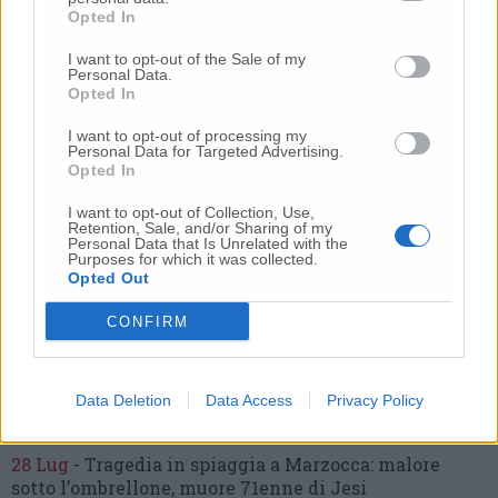
morte di mia sorella»
Opted In
20 Lug
-
Cordoglio a Fabriano per la scomparsa
I want to opt-out of the Sale of my
dell’architetto Bruno Rossi
Personal Data.
Opted In
10 Lug
-
Femminicidio di Loreto, chi è Sami
Khemaies:
dalla condanna per spaccio
alla fuga dai
I want to opt-out of processing my
Personal Data for Targeted Advertising.
domiciliari
Opted In
9 Lug
-
Frontale tra due auto,
6 ragazzi in ospedale
I want to opt-out of Collection, Use,
21 Lug
-
Bomba d’acqua e grandine:
strade come fiumi,
Retention, Sale, and/or Sharing of my
Personal Data that Is Unrelated with the
auto bloccate.
Il bilancio complessivo
(Foto-Video)
Purposes for which it was collected.
Opted Out
27 Lug
-
Addio a Giorgio Pavani,
per tutti “Bunny”,
storico commerciante di Lay Line
CONFIRM
17 Lug
-
Choc in spiaggia,
tragedia davanti ai
bagnanti:
uomo muore annegato
(Foto)
Data Deletion
Data Access
Privacy Policy
22 Lug
-
Incidente sull’asse, un’auto ribaltata:
due
feriti, strada chiusa
28 Lug
-
Tragedia in spiaggia a Marzocca:
malore
sotto l’ombrellone,
muore 71enne di Jesi