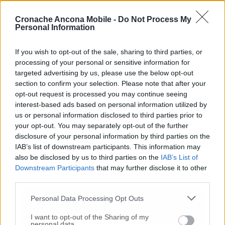
10 Lug
-
Luigia Fortunato,
l’ennesimo femminicidio:
prima la lite, poi la furia col coltello
Cronache Ancona Mobile -
Do Not Process My
Personal Information
10 Lug
-
Femminicidio a Loreto.
Donna uccisa a
coltellate.
Fermato il compagno: “L’ho ammazzata”
(Foto-Video)
If you wish to opt-out of the sale, sharing to third parties, or
processing of your personal or sensitive information for
26 Lug
-
Scontro tra auto e moto a Numana:
targeted advertising by us, please use the below opt-out
gravissimo un centauro
in eliambulanza a Torrette
section to confirm your selection. Please note that after your
24 Lug
-
Maltrattamenti all’asilo, parla il sindaco:
opt-out request is processed you may continue seeing
«Notifica arrivata in mattinata,
anche i miei figli
interest-based ads based on personal information utilized by
sono andati lì»
us or personal information disclosed to third parties prior to
your opt-out. You may separately opt-out of the further
2 Ago
-
Fermato col taser,
muore in ospedale dopo un
disclosure of your personal information by third parties on the
inseguimento.
Indagini in corso per accertare le
IAB’s list of downstream participants. This information may
cause
also be disclosed by us to third parties on the
IAB’s List of
16 Lug
-
Tragedia a Marzocca,
donna travolta e uccisa
Downstream Participants
that may further disclose it to other
da un treno
(Foto)
third parties.
9 Lug
-
Malore in casa, muore
il professore Pino Attili
Personal Data Processing Opt Outs
10 Lug
-
«Le urla e il pianto di mia madre al telefono:
I want to opt-out of the Sharing of my
“L’ha uccisa. Corri. Prendi l’aereo”
Così ho saputo della
personal data.