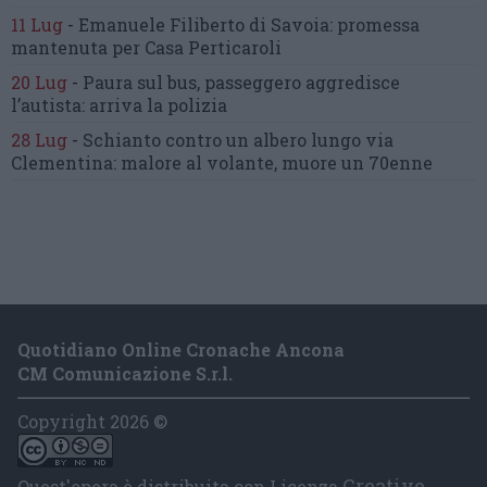
11 Lug
-
Emanuele Filiberto di Savoia:
promessa
mantenuta
per Casa Perticaroli
20 Lug
-
Paura sul bus, passeggero
aggredisce
l’autista: arriva la polizia
28 Lug
-
Schianto contro un albero
lungo via
Clementina:
malore al volante, muore un 70enne
Quotidiano Online Cronache Ancona
CM Comunicazione S.r.l.
Copyright 2026 ©
Creative
Quest'opera è distribuita con Licenza