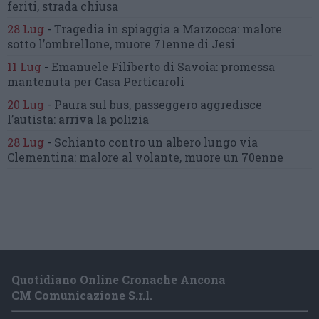
feriti, strada chiusa
28 Lug
-
Tragedia in spiaggia a Marzocca:
malore
sotto l’ombrellone,
muore 71enne di Jesi
11 Lug
-
Emanuele Filiberto di Savoia:
promessa
mantenuta
per Casa Perticaroli
20 Lug
-
Paura sul bus, passeggero
aggredisce
l’autista: arriva la polizia
28 Lug
-
Schianto contro un albero
lungo via
Clementina:
malore al volante, muore un 70enne
Quotidiano Online Cronache Ancona
CM Comunicazione S.r.l.