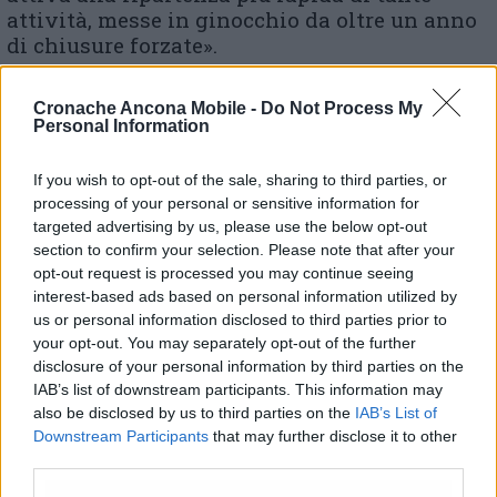
attività, messe in ginocchio da oltre un anno
di chiusure forzate».
«Le nostre farmacie – ha dichiarato Andrea
Cronache Ancona Mobile -
Do Not Process My
Personal Information
Avitabile, Presidente Federfarma Marche – da
tempo attive con il servizio tamponi per il
tracciamento nelle aziende, si sono rese
If you wish to opt-out of the sale, sharing to third parties, or
processing of your personal or sensitive information for
subito disponibili per questa importante
targeted advertising by us, please use the below opt-out
campagna di promozione sollecitata da
section to confirm your selection. Please note that after your
Confartigianato. Abbiamo già 100 farmacie
opt-out request is processed you may continue seeing
pronte per essere operative, previa
interest-based ads based on personal information utilized by
disponibilità adeguata di dosi da
us or personal information disclosed to third parties prior to
somministrare, e altre 100 entreranno in
your opt-out. You may separately opt-out of the further
funzione dal fine settimana, appena
disclosure of your personal information by third parties on the
terminata la formazione obbligatoria
IAB’s list of downstream participants. This information may
prevista
. La collaborazione con
also be disclosed by us to third parties on the
IAB’s List of
Confartigianato rappresenta un valore
Downstream Participants
that may further disclose it to other
third parties.
aggiunto – prosegue Avitabile – perché si dà
l’opportunità alla popolazione di rivolgersi a