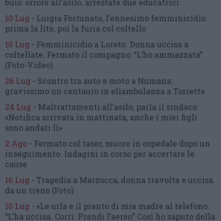
buio:
orrore all’asilo, arrestate due educatrici
10 Lug
-
Luigia Fortunato,
l’ennesimo femminicidio:
prima la lite, poi la furia col coltello
10 Lug
-
Femminicidio a Loreto.
Donna uccisa a
coltellate.
Fermato il compagno: “L’ho ammazzata”
(Foto-Video)
26 Lug
-
Scontro tra auto e moto a Numana:
gravissimo un centauro
in eliambulanza a Torrette
24 Lug
-
Maltrattamenti all’asilo, parla il sindaco:
«Notifica arrivata in mattinata,
anche i miei figli
sono andati lì»
2 Ago
-
Fermato col taser,
muore in ospedale dopo un
inseguimento.
Indagini in corso per accertare le
cause
16 Lug
-
Tragedia a Marzocca,
donna travolta e uccisa
da un treno
(Foto)
10 Lug
-
«Le urla e il pianto di mia madre al telefono:
“L’ha uccisa. Corri. Prendi l’aereo”
Così ho saputo della