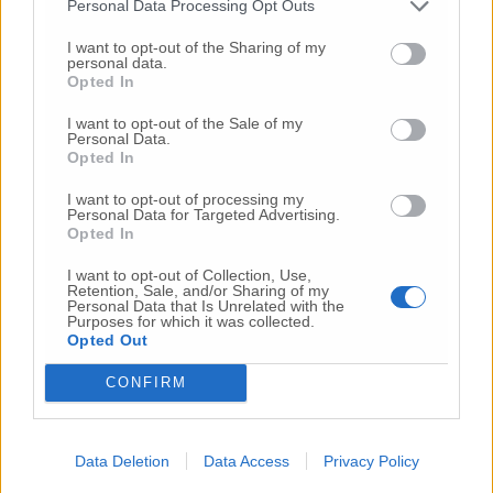
Personal Data Processing Opt Outs
nuovi punti di vaccinazione che nascono sul
territorio. Di grande importanza la presenza
I want to opt-out of the Sharing of my
personal data.
delle nostre farmacie in particolare nei
Opted In
comuni di minori dimensioni – conclude –
che rappresentano un presidio fondamentale
I want to opt-out of the Sale of my
Personal Data.
per le tante piccole comunità territoriali
Opted In
marchigiane». Per tutte le informazioni sulla
campagna di vaccinazioni è possibile
I want to opt-out of processing my
Personal Data for Targeted Advertising.
rivolgersi alle sedi territoriali di
Opted In
Confartigianato oppure contattare le farmacie
aderenti al progetto.
I want to opt-out of Collection, Use,
Retention, Sale, and/or Sharing of my
Personal Data that Is Unrelated with the
Purposes for which it was collected.
Opted Out
CONFIRM
© RIPRODUZIONE RISERVATA
Data Deletion
Data Access
Privacy Policy
Vai alla home