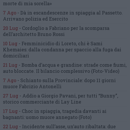
morte di mia sorella»
7 Ago
-
Dà in escandescenze in spiaggia al Passetto.
Arrivano polizia ed Esercito
20 Lug
-
Cordoglio a Fabriano per la scomparsa
dell’architetto Bruno Rossi
10 Lug
-
Femminicidio di Loreto, chi è Sami
Khemaies:
dalla condanna per spaccio
alla fuga dai
domiciliari
21 Lug
-
Bomba d’acqua e grandine:
strade come fiumi,
auto bloccate.
Il bilancio complessivo
(Foto-Video)
7 Ago
-
Schianto sulla Provinciale:
dopo 11 giorni
muore Fabrizio Antonelli
27 Lug
-
Addio a Giorgio Pavani,
per tutti “Bunny”,
storico commerciante di Lay Line
17 Lug
-
Choc in spiaggia,
tragedia davanti ai
bagnanti:
uomo muore annegato
(Foto)
22 Lug
-
Incidente sull’asse, un’auto ribaltata:
due