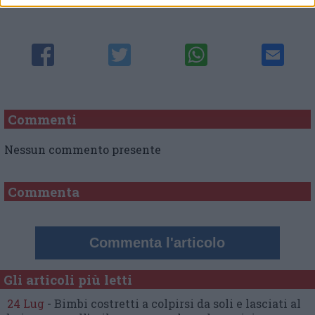
Commenti
Nessun commento presente
Commenta
Commenta l'articolo
Gli articoli più letti
24 Lug
-
Bimbi costretti a colpirsi da soli
e lasciati al