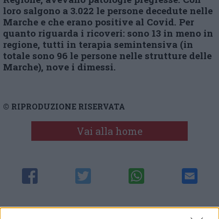
loro salgono a 3.022 le persone decedute nelle
Marche e che erano positive al Covid. Per
quanto riguarda i ricoveri: sono 13 in meno in
regione, tutti in terapia semintensiva (in
totale sono 96 le persone nelle strutture delle
Marche), nove i dimessi.
© RIPRODUZIONE RISERVATA
Vai alla home