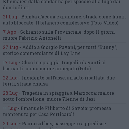
Khemaies:
dalla condanna per spaccio
alla fuga dai
domiciliari
21 Lug
-
Bomba d’acqua e grandine:
strade come fiumi,
auto bloccate.
Il bilancio complessivo
(Foto-Video)
7 Ago
-
Schianto sulla Provinciale:
dopo 11 giorni
muore Fabrizio Antonelli
27 Lug
-
Addio a Giorgio Pavani,
per tutti “Bunny”,
storico commerciante di Lay Line
17 Lug
-
Choc in spiaggia,
tragedia davanti ai
bagnanti:
uomo muore annegato
(Foto)
22 Lug
-
Incidente sull’asse, un’auto ribaltata:
due
feriti, strada chiusa
28 Lug
-
Tragedia in spiaggia a Marzocca:
malore
sotto l’ombrellone,
muore 71enne di Jesi
11 Lug
-
Emanuele Filiberto di Savoia:
promessa
mantenuta
per Casa Perticaroli
20 Lug
-
Paura sul bus, passeggero
aggredisce