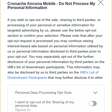
Commenti
Cronache Ancona Mobile -
Do Not Process My
Personal Information
Nessun commento presente
If you wish to opt-out of the sale, sharing to third parties, or
processing of your personal or sensitive information for
Commenta
targeted advertising by us, please use the below opt-out
section to confirm your selection. Please note that after your
opt-out request is processed you may continue seeing
Commenta l'articolo
interest-based ads based on personal information utilized by
us or personal information disclosed to third parties prior to
your opt-out. You may separately opt-out of the further
Gli articoli più letti
disclosure of your personal information by third parties on the
24 Lug
-
Bimbi costretti a colpirsi da soli
e lasciati al
IAB’s list of downstream participants. This information may
buio:
orrore all’asilo, arrestate due educatrici
also be disclosed by us to third parties on the
IAB’s List of
Downstream Participants
that may further disclose it to other
10 Lug
-
Luigia Fortunato,
l’ennesimo femminicidio:
third parties.
prima la lite, poi la furia col coltello
10 Lug
-
Femminicidio a Loreto.
Donna uccisa a
Personal Data Processing Opt Outs
coltellate.
Fermato il compagno: “L’ho ammazzata”
I want to opt-out of the Sharing of my
(Foto-Video)
personal data.
Opted In
26 Lug
-
Scontro tra auto e moto a Numana: