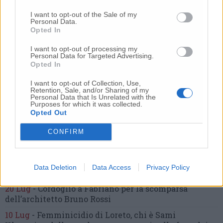
gravissimo un centauro
in eliambulanza a Torrette
I want to opt-out of the Sale of my
Personal Data.
24 Lug
-
Maltrattamenti all’asilo, parla il sindaco:
Opted In
«Notifica arrivata in mattinata,
anche i miei figli
sono andati lì»
I want to opt-out of processing my
Personal Data for Targeted Advertising.
2 Ago
-
Fermato col taser,
muore in ospedale dopo un
Opted In
inseguimento.
Indagini in corso per accertare le
cause
I want to opt-out of Collection, Use,
Retention, Sale, and/or Sharing of my
Personal Data that Is Unrelated with the
16 Lug
-
Tragedia a Marzocca,
donna travolta e uccisa
Purposes for which it was collected.
da un treno
(Foto)
Opted Out
10 Lug
-
«Le urla e il pianto di mia madre al telefono:
CONFIRM
“L’ha uccisa. Corri. Prendi l’aereo”
Così ho saputo della
morte di mia sorella»
7 Ago
-
Dà in escandescenze in spiaggia al Passetto.
Data Deletion
Data Access
Privacy Policy
Arrivano polizia ed Esercito
20 Lug
-
Cordoglio a Fabriano per la scomparsa
dell’architetto Bruno Rossi
10 Lug
-
Femminicidio di Loreto, chi è Sami