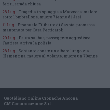
feriti, strada chiusa
28 Lug
-
Tragedia in spiaggia a Marzocca:
malore
sotto l’ombrellone,
muore 71enne di Jesi
11 Lug
-
Emanuele Filiberto di Savoia:
promessa
mantenuta
per Casa Perticaroli
20 Lug
-
Paura sul bus, passeggero
aggredisce
l’autista: arriva la polizia
28 Lug
-
Schianto contro un albero
lungo via
Clementina:
malore al volante, muore un 70enne
Quotidiano Online Cronache Ancona
CM Comunicazione S.r.l.