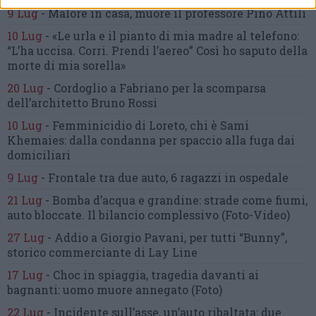
9 Lug
-
Malore in casa, muore
il professore Pino Attili
10 Lug
-
«Le urla e il pianto di mia madre al telefono:
“L’ha uccisa. Corri. Prendi l’aereo”
Così ho saputo della
morte di mia sorella»
20 Lug
-
Cordoglio a Fabriano per la scomparsa
dell’architetto Bruno Rossi
10 Lug
-
Femminicidio di Loreto, chi è Sami
Khemaies:
dalla condanna per spaccio
alla fuga dai
domiciliari
9 Lug
-
Frontale tra due auto,
6 ragazzi in ospedale
21 Lug
-
Bomba d’acqua e grandine:
strade come fiumi,
auto bloccate.
Il bilancio complessivo
(Foto-Video)
27 Lug
-
Addio a Giorgio Pavani,
per tutti “Bunny”,
storico commerciante di Lay Line
17 Lug
-
Choc in spiaggia,
tragedia davanti ai
bagnanti:
uomo muore annegato
(Foto)
22 Lug
-
Incidente sull’asse, un’auto ribaltata:
due