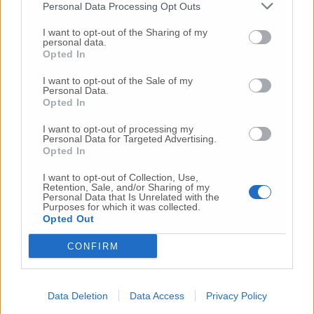
Personal Data Processing Opt Outs
24 Lug
-
Bimbi costretti a colpirsi da soli
e lasciati al
I want to opt-out of the Sharing of my
buio:
orrore all’asilo, arrestate due educatrici
personal data.
Opted In
10 Lug
-
Luigia Fortunato,
l’ennesimo femminicidio:
prima la lite, poi la furia col coltello
I want to opt-out of the Sale of my
Personal Data.
10 Lug
-
Femminicidio a Loreto.
Donna uccisa a
Opted In
coltellate.
Fermato il compagno: “L’ho ammazzata”
(Foto-Video)
I want to opt-out of processing my
Personal Data for Targeted Advertising.
26 Lug
-
Scontro tra auto e moto a Numana:
Opted In
gravissimo un centauro
in eliambulanza a Torrette
I want to opt-out of Collection, Use,
24 Lug
-
Maltrattamenti all’asilo, parla il sindaco:
Retention, Sale, and/or Sharing of my
Personal Data that Is Unrelated with the
«Notifica arrivata in mattinata,
anche i miei figli
Purposes for which it was collected.
sono andati lì»
Opted Out
2 Ago
-
Fermato col taser,
muore in ospedale dopo un
CONFIRM
inseguimento.
Indagini in corso per accertare le
cause
16 Lug
-
Tragedia a Marzocca,
donna travolta e uccisa
Data Deletion
Data Access
Privacy Policy
da un treno
(Foto)