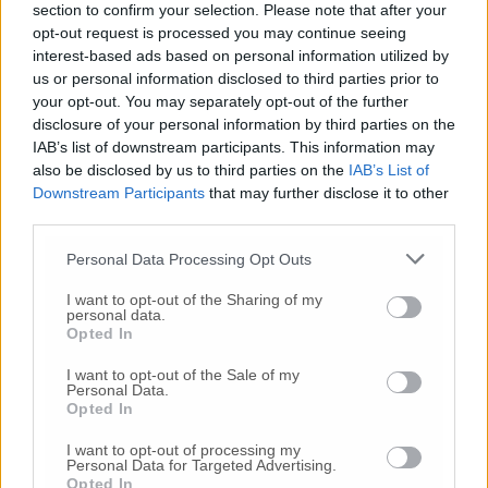
section to confirm your selection. Please note that after your
vige ancora lo stato di emergenza.
Sarebbe
opt-out request is processed you may continue seeing
giusto che le situazioni dei singoli territori
interest-based ads based on personal information utilized by
venissero rappresentate in linea con criteri
us or personal information disclosed to third parties prior to
stabiliti dal nostro Governo
e non utilizzare
your opt-out. You may separately opt-out of the further
altri studi scientificamente fondati ma che
disclosure of your personal information by third parties on the
non interpretano gli stessi criteri che si è
IAB’s list of downstream participants. This information may
dato il Governo in questa fase e rischiano di
also be disclosed by us to third parties on the
IAB’s List of
creare grande confusione.
Questo non
Downstream Participants
that may further disclose it to other
significa che dobbiamo rilassarci, l’attenzione
third parties.
deve essere sempre massima ma
Personal Data Processing Opt Outs
semplicemente il numero dei ricoverati
, sia in
terapia intensiva che in area medica, e il
I want to opt-out of the Sharing of my
tasso di incidenza del contagio, è
personal data.
Opted In
assolutamente sotto controllo e per ora
lontano dalla soglia di criticità che potrebbe
I want to opt-out of the Sale of my
riportarci in zona gialla».
Personal Data.
Opted In
I want to opt-out of processing my
Personal Data for Targeted Advertising.
© RIPRODUZIONE RISERVATA
Opted In