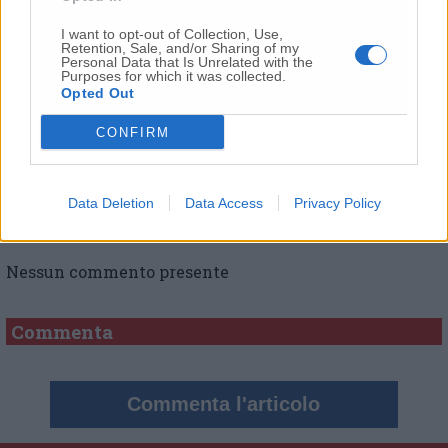
I want to opt-out of Collection, Use,
Vai alla home
Retention, Sale, and/or Sharing of my
Personal Data that Is Unrelated with the
Purposes for which it was collected.
Opted Out
CONFIRM
Data Deletion
Data Access
Privacy Policy
Commenti
Nessun commento presente
Commenta
Commenta l'articolo