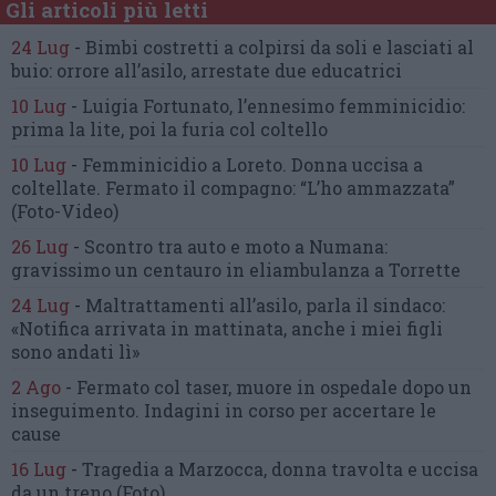
Gli articoli più letti
24 Lug
-
Bimbi costretti a colpirsi da soli
e lasciati al
buio:
orrore all’asilo, arrestate due educatrici
10 Lug
-
Luigia Fortunato,
l’ennesimo femminicidio:
prima la lite, poi la furia col coltello
10 Lug
-
Femminicidio a Loreto.
Donna uccisa a
coltellate.
Fermato il compagno: “L’ho ammazzata”
(Foto-Video)
26 Lug
-
Scontro tra auto e moto a Numana:
gravissimo un centauro
in eliambulanza a Torrette
24 Lug
-
Maltrattamenti all’asilo, parla il sindaco:
«Notifica arrivata in mattinata,
anche i miei figli
sono andati lì»
2 Ago
-
Fermato col taser,
muore in ospedale dopo un
inseguimento.
Indagini in corso per accertare le
cause
16 Lug
-
Tragedia a Marzocca,
donna travolta e uccisa
da un treno
(Foto)