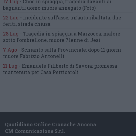
17 Lug
-
Choc in spiaggia,
tragedia davanti ai
bagnanti:
uomo muore annegato
(Foto)
22 Lug
-
Incidente sull’asse, un’auto ribaltata:
due
feriti, strada chiusa
28 Lug
-
Tragedia in spiaggia a Marzocca:
malore
sotto l’ombrellone,
muore 71enne di Jesi
7 Ago
-
Schianto sulla Provinciale:
dopo 11 giorni
muore Fabrizio Antonelli
11 Lug
-
Emanuele Filiberto di Savoia:
promessa
mantenuta
per Casa Perticaroli
Quotidiano Online Cronache Ancona
CM Comunicazione S.r.l.