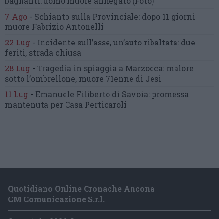
bagnanti:
uomo muore annegato
(Foto)
7 Ago
-
Schianto sulla Provinciale:
dopo 11 giorni
muore Fabrizio Antonelli
22 Lug
-
Incidente sull’asse, un’auto ribaltata:
due
feriti, strada chiusa
28 Lug
-
Tragedia in spiaggia a Marzocca:
malore
sotto l’ombrellone,
muore 71enne di Jesi
11 Lug
-
Emanuele Filiberto di Savoia:
promessa
mantenuta
per Casa Perticaroli
Quotidiano Online Cronache Ancona
CM Comunicazione S.r.l.