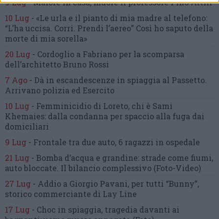
9 Lug
-
Malore in casa, muore
il professore Pino Attili
10 Lug
-
«Le urla e il pianto di mia madre al telefono:
“L’ha uccisa. Corri. Prendi l’aereo”
Così ho saputo della
morte di mia sorella»
20 Lug
-
Cordoglio a Fabriano per la scomparsa
dell’architetto Bruno Rossi
7 Ago
-
Dà in escandescenze in spiaggia al Passetto.
Arrivano polizia ed Esercito
10 Lug
-
Femminicidio di Loreto, chi è Sami
Khemaies:
dalla condanna per spaccio
alla fuga dai
domiciliari
9 Lug
-
Frontale tra due auto,
6 ragazzi in ospedale
21 Lug
-
Bomba d’acqua e grandine:
strade come fiumi,
auto bloccate.
Il bilancio complessivo
(Foto-Video)
27 Lug
-
Addio a Giorgio Pavani,
per tutti “Bunny”,
storico commerciante di Lay Line
17 Lug
-
Choc in spiaggia,
tragedia davanti ai