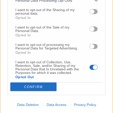
Personal Data Processing Opt Outs
24 Lug
-
Bimbi costretti a colpirsi da soli
e lasciati al
buio:
orrore all’asilo, arrestate due educatrici
I want to opt-out of the Sharing of my
personal data.
10 Lug
-
Luigia Fortunato,
l’ennesimo femminicidio:
Opted In
prima la lite, poi la furia col coltello
I want to opt-out of the Sale of my
10 Lug
-
Personal Data.
Femminicidio a Loreto.
Donna uccisa a
Opted In
coltellate.
Fermato il compagno: “L’ho ammazzata”
(Foto-Video)
I want to opt-out of processing my
Personal Data for Targeted Advertising.
26 Lug
-
Scontro tra auto e moto a Numana:
Opted In
gravissimo un centauro
in eliambulanza a Torrette
I want to opt-out of Collection, Use,
24 Lug
-
Maltrattamenti all’asilo, parla il sindaco:
Retention, Sale, and/or Sharing of my
«Notifica arrivata in mattinata,
anche i miei figli
Personal Data that Is Unrelated with the
Purposes for which it was collected.
sono andati lì»
Opted Out
2 Ago
-
Fermato col taser,
muore in ospedale dopo un
inseguimento.
Indagini in corso per accertare le
CONFIRM
cause
16 Lug
-
Tragedia a Marzocca,
donna travolta e uccisa
Data Deletion
Data Access
Privacy Policy
da un treno
(Foto)