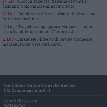
17 Lug
-
Choc in spiaggia,
tragedia davanti ai
bagnanti:
uomo muore annegato
(Foto)
22 Lug
-
Incidente sull’asse, un’auto ribaltata:
due
feriti, strada chiusa
28 Lug
-
Tragedia in spiaggia a Marzocca:
malore
sotto l’ombrellone,
muore 71enne di Jesi
11 Lug
-
Emanuele Filiberto di Savoia:
promessa
mantenuta
per Casa Perticaroli
Quotidiano Online Cronache Ancona
CM Comunicazione S.r.l.
Copyright 2026 ©