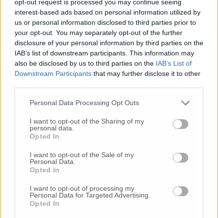
progredito che prevede un modulo di
opt-out request is processed you may continue seeing
continuità assistenziale basato sulle esigenze
interest-based ads based on personal information utilized by
specifiche delle zone territoriali. Insomma, un
us or personal information disclosed to third parties prior to
ponte verso il futuro della medicina
your opt-out. You may separately opt-out of the further
disclosure of your personal information by third parties on the
territoriale che non riduce risorse ma le
IAB’s list of downstream participants. This information may
organizza rafforzando dove c’è più biosgno».
also be disclosed by us to third parties on the
IAB’s List of
Downstream Participants
that may further disclose it to other
Anche
Valeri
lo ha definito «un accordo
third parties.
importantissimo anche per coprire il servizio
Personal Data Processing Opt Outs
in alcuni territori dove mancava». Nadia
Storti dopo aver ringraziato i medici di
I want to opt-out of the Sharing of my
continuità assistenziale, spesso molto
personal data.
Opted In
giovani che hanno dimostrato grande senso
di responsabilità durante la crisi pandemica
I want to opt-out of the Sale of my
coprendo più sedi di continuità assistenziale
Personal Data.
Opted In
per un compenso di 23 euro l’ora, ha spiegato
come si è arrivati all’accordo: «Una scelta
I want to opt-out of processing my
coraggiosa e ponderata – ha sottolineato –
Personal Data for Targeted Advertising.
Opted In
partendo dalle situazioni specifiche per
analizzare i fabbisogni dei territori e