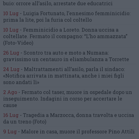
buio:
orrore all’asilo, arrestate due educatrici
10 Lug
-
Luigia Fortunato,
l’ennesimo femminicidio:
prima la lite, poi la furia col coltello
10 Lug
-
Femminicidio a Loreto.
Donna uccisa a
coltellate.
Fermato il compagno: “L’ho ammazzata”
(Foto-Video)
26 Lug
-
Scontro tra auto e moto a Numana:
gravissimo un centauro
in eliambulanza a Torrette
24 Lug
-
Maltrattamenti all’asilo, parla il sindaco:
«Notifica arrivata in mattinata,
anche i miei figli
sono andati lì»
2 Ago
-
Fermato col taser,
muore in ospedale dopo un
inseguimento.
Indagini in corso per accertare le
cause
16 Lug
-
Tragedia a Marzocca,
donna travolta e uccisa
da un treno
(Foto)
9 Lug
-
Malore in casa, muore
il professore Pino Attili