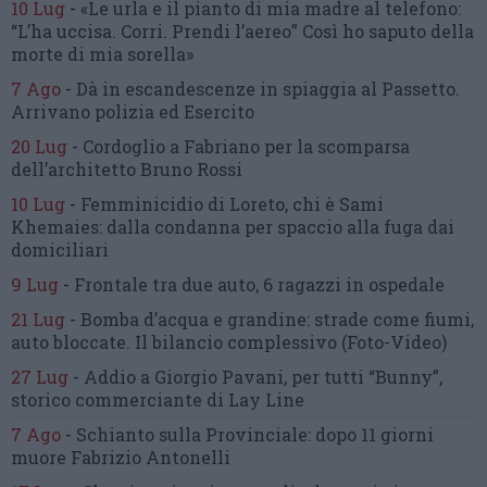
10 Lug
-
«Le urla e il pianto di mia madre al telefono:
“L’ha uccisa. Corri. Prendi l’aereo”
Così ho saputo della
morte di mia sorella»
7 Ago
-
Dà in escandescenze in spiaggia al Passetto.
Arrivano polizia ed Esercito
20 Lug
-
Cordoglio a Fabriano per la scomparsa
dell’architetto Bruno Rossi
10 Lug
-
Femminicidio di Loreto, chi è Sami
Khemaies:
dalla condanna per spaccio
alla fuga dai
domiciliari
9 Lug
-
Frontale tra due auto,
6 ragazzi in ospedale
21 Lug
-
Bomba d’acqua e grandine:
strade come fiumi,
auto bloccate.
Il bilancio complessivo
(Foto-Video)
27 Lug
-
Addio a Giorgio Pavani,
per tutti “Bunny”,
storico commerciante di Lay Line
7 Ago
-
Schianto sulla Provinciale:
dopo 11 giorni
muore Fabrizio Antonelli