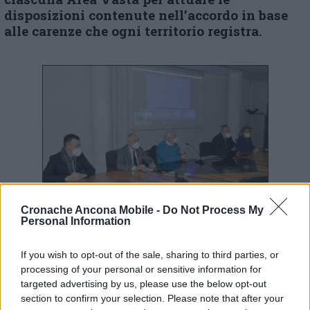
disposizioni contenute nell’accordo in base
alle carenze che ogni territorio registra.
I rappresentanti sindacali hanno espresso la
Cronache Ancona Mobile -
Do Not Process My
loro soddisfazione. «Un accordo avanzato a
Personal Information
livello nazionale – ha detto
Magi –
nell’ottica
di una medicina di prossimità, liberando
If you wish to opt-out of the sale, sharing to third parties, or
risorse anche in favore della diagnostica nei
processing of your personal or sensitive information for
distretti. Si tratta di un modello sperimentale
targeted advertising by us, please use the below opt-out
e come tale è una scommessa, ma un modello
section to confirm your selection. Please note that after your