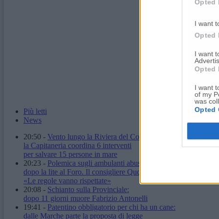
Opted 
I want t
Opted 
I want 
Advertis
Opted 
I want t
of my P
was col
Opted 
Più letti
News
20:50
-
Vento lungo la Riviera del Conero:
la Capitaneria coordina 6 interventi
per salvare 15 persone in mare
20:23
-
Polemica sugli ambulanti abusivi
dopo la lite al Foro. Il consigliere Quqqass:
«Le regole vanno rispettate»
20:08
-
Schianto sulla Provinciale:
dopo 11 giorni muore Fabrizio Antonelli
19:41
-
Patentino obbligatorio per chi ha un cane:
dalle Marche parte la proposta di legge