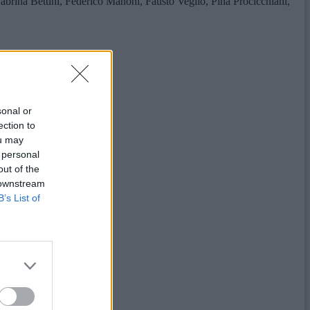
Sabrina Bettini, Federico Manoni, Fausto Vegliò, Pina Procicchiani,
sonal or
ection to
ou may
 personal
out of the
 downstream
B’s List of