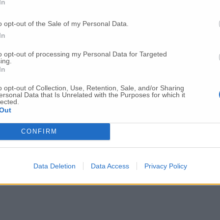
In
o opt-out of the Sale of my Personal Data.
In
Per poter lasciare o votare un commento devi essere registrato.
to opt-out of processing my Personal Data for Targeted
Effettua l'accesso
oppure
registrati
ing.
In
o opt-out of Collection, Use, Retention, Sale, and/or Sharing
ersonal Data that Is Unrelated with the Purposes for which it
lected.
Out
CONFIRM
Data Deletion
Data Access
Privacy Policy