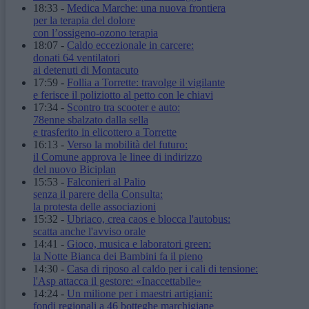
18:33
-
Medica Marche: una nuova frontiera
per la terapia del dolore
con l’ossigeno-ozono terapia
18:07
-
Caldo eccezionale in carcere:
donati 64 ventilatori
ai detenuti di Montacuto
17:59
-
Follia a Torrette: travolge il vigilante
e ferisce il poliziotto al petto con le chiavi
17:34
-
Scontro tra scooter e auto:
78enne sbalzato dalla sella
e trasferito in elicottero a Torrette
16:13
-
Verso la mobilità del futuro:
il Comune approva le linee di indirizzo
del nuovo Biciplan
15:53
-
Falconieri al Palio
senza il parere della Consulta:
la protesta delle associazioni
15:32
-
Ubriaco, crea caos e blocca l'autobus:
scatta anche l'avviso orale
14:41
-
Gioco, musica e laboratori green:
la Notte Bianca dei Bambini fa il pieno
14:30
-
Casa di riposo al caldo per i cali di tensione:
l'Asp attacca il gestore: «Inaccettabile»
14:24
-
Un milione per i maestri artigiani:
fondi regionali a 46 botteghe marchigiane