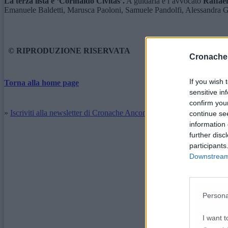
La terza lista è ‘Corinaldo Civitas’.
A guidarla è l’avvocato
Raffael
Emanuele Baldetti, Marusca Paoloni, Samuele Pandolfi, Alessandra Gr
© RIPRODUZIONE RISERVATA
Cronache
If you wish 
Torna alla home page
sensitive in
confirm you
»
Iscriviti alla newsletter di Cronache Ancona
continue se
information 
further disc
participants
Downstream 
Persona
I want t