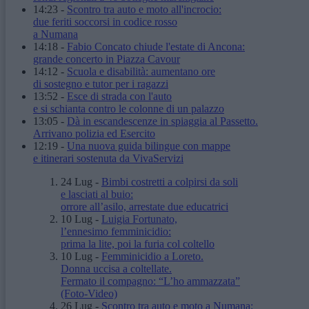
14:23
-
Scontro tra auto e moto all'incrocio:
due feriti soccorsi in codice rosso
a Numana
14:18
-
Fabio Concato chiude l'estate di Ancona:
grande concerto in Piazza Cavour
14:12
-
Scuola e disabilità: aumentano ore
di sostegno e tutor per i ragazzi
13:52
-
Esce di strada con l'auto
e si schianta contro le colonne di un palazzo
13:05
-
Dà in escandescenze in spiaggia al Passetto.
Arrivano polizia ed Esercito
12:19
-
Una nuova guida bilingue con mappe
e itinerari sostenuta da VivaServizi
24 Lug
-
Bimbi costretti a colpirsi da soli
e lasciati al buio:
orrore all’asilo, arrestate due educatrici
10 Lug
-
Luigia Fortunato,
l’ennesimo femminicidio:
prima la lite, poi la furia col coltello
10 Lug
-
Femminicidio a Loreto.
Donna uccisa a coltellate.
Fermato il compagno: “L’ho ammazzata”
(Foto-Video)
26 Lug
-
Scontro tra auto e moto a Numana: