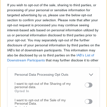
600 circa ( per un totale di 8200 mc circa di
volume), dopo la delibera del Consiglio
If you wish to opt-out of the sale, sharing to third parties, or
processing of your personal or sensitive information for
comunale di Osimo del 2010, ha una
targeted advertising by us, please use the below opt-out
destinazione urbanistica che prevede usi per
section to confirm your selection. Please note that after your
abitazioni; pubblici servizi (ristoranti, bar,
opt-out request is processed you may continue seeing
trattorie); alberghi e strutture ricettive;
interest-based ads based on personal information utilized by
esercizi di vicinato, commercio al dettaglio
us or personal information disclosed to third parties prior to
con superficie di vendita fino a 250 mq.; uffici
your opt-out. You may separately opt-out of the further
e studi professionali; attrezzature socio-
disclosure of your personal information by third parties on the
sanitarie; attrezzature culturali. E’ anche
IAB’s list of downstream participants. This information may
ammesso l’aumento di volume pari al 10% da
also be disclosed by us to third parties on the
IAB’s List of
attuare mediante piano di recupero. La
Downstream Participants
that may further disclose it to other
third parties.
facciata è sottoposta a vicoli perché
l’immobile è stato dichiarato di interesse
Personal Data Processing Opt Outs
storico-artistico.
I want to opt-out of the Sharing of my
personal data.
Opted In
I want to opt-out of the Sale of my
Personal Data.
Cadono nuovi calcinacci dalla facciata dell’ex