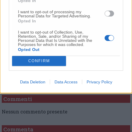
Opted In
Corridoni: transennata l’area sottostante
I want to opt-out of processing my
Personal Data for Targeted Advertising.
Opted In
© RIPRODUZIONE RISERVATA
I want to opt-out of Collection, Use,
Retention, Sale, and/or Sharing of my
Personal Data that Is Unrelated with the
Vai alla home
Purposes for which it was collected.
Opted Out
CONFIRM
Data Deletion
Data Access
Privacy Policy
Commenti
Nessun commento presente
Commenta