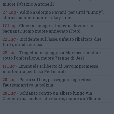
muore Fabrizio Antonelli
27 Lug
-
Addio a Giorgio Pavani,
per tutti “Bunny”,
storico commerciante di Lay Line
17 Lug
-
Choc in spiaggia,
tragedia davanti ai
bagnanti:
uomo muore annegato
(Foto)
22 Lug
-
Incidente sull’asse, un’auto ribaltata:
due
feriti, strada chiusa
28 Lug
-
Tragedia in spiaggia a Marzocca:
malore
sotto l’ombrellone,
muore 71enne di Jesi
11 Lug
-
Emanuele Filiberto di Savoia:
promessa
mantenuta
per Casa Perticaroli
20 Lug
-
Paura sul bus, passeggero
aggredisce
l’autista: arriva la polizia
28 Lug
-
Schianto contro un albero
lungo via
Clementina:
malore al volante, muore un 70enne