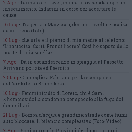
2 Ago
-
Fermato col taser,
muore in ospedale dopo un
inseguimento.
Indagini in corso per accertare le
cause
16 Lug
-
Tragedia a Marzocca,
donna travolta e uccisa
da un treno
(Foto)
10 Lug
-
«Le urla e il pianto di mia madre al telefono:
“L’ha uccisa. Corri. Prendi l’aereo”
Così ho saputo della
morte di mia sorella»
7 Ago
-
Dà in escandescenze in spiaggia al Passetto.
Arrivano polizia ed Esercito
20 Lug
-
Cordoglio a Fabriano per la scomparsa
dell’architetto Bruno Rossi
10 Lug
-
Femminicidio di Loreto, chi è Sami
Khemaies:
dalla condanna per spaccio
alla fuga dai
domiciliari
21 Lug
-
Bomba d’acqua e grandine:
strade come fiumi,
auto bloccate.
Il bilancio complessivo
(Foto-Video)
7 Ago
-
Schianto sulla Provinciale:
dopo 11 giorni