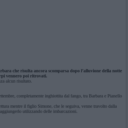
arbara che risulta ancora scomparsa dopo l’alluvione della notte
rpi vennero poi ritrovati.
za alcun risultato.
ettembre, completamente inghiottita dal fango, tra Barbara e Pianello
tura mentre il figlio Simone, che le seguiva, venne travolto dalla
 raggiungerlo utilizzando delle imbarcazioni.