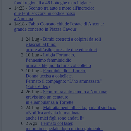
fondi regionali a 46 botteghe marchigiane
14:23
-
Scontro tra auto e moto all'incrocio:
due feriti soccorsi in codice rosso
a Numana
14:18
-
Fabio Concato chiude l'estate di Ancona:
grande concerto in Piazza Cavour
24 Lug
-
Bimbi costretti a colpirsi da soli
e lasciati al buio:
orrore all’asilo, arrestate due educatrici
10 Lug
-
Luigia Fortunato,
l’ennesimo femminicidio:
prima la lite, poi la furia col coltello
10 Lug
-
Femminicidio a Loreto.
Donna uccisa a coltellate.
Fermato il compagno: “L’ho ammazzata”
(Foto-Video)
26 Lug
-
Scontro tra auto e moto a Numana:
gravissimo un centauro
in eliambulanza a Torrette
24 Lug
-
Maltrattamenti all’asilo, parla il sindaco:
«Notifica arrivata in mattinata,
anche i miei figli sono andati lì»
2 Ago
-
Fermato col taser,
muore in ospedale dopo un inseguimento.