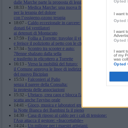
Opted 
dalle Marche parte la proposta di legge
18:33
-
Medica Marche: una nuova frontiera
per la terapia del dolore
I want t
con l’ossigeno-ozono terapia
Opted 
18:07
-
Caldo eccezionale in carcere:
donati 64 ventilatori
I want 
ai detenuti di Montacuto
Advertis
17:59
-
Follia a Torrette: travolge il vigilante
Opted 
e ferisce il poliziotto al petto con le chiavi
17:34
-
Scontro tra scooter e auto:
I want t
78enne sbalzato dalla sella
of my P
e trasferito in elicottero a Torrette
was col
16:13
-
Verso la mobilità del futuro:
Opted 
il Comune approva le linee di indirizzo
del nuovo Biciplan
15:53
-
Falconieri al Palio
senza il parere della Consulta:
la protesta delle associazioni
15:32
-
Ubriaco, crea caos e blocca l'autobus:
scatta anche l'avviso orale
14:41
-
Gioco, musica e laboratori green:
la Notte Bianca dei Bambini fa il pieno
14:30
-
Casa di riposo al caldo per i cali di tensione:
l'Asp attacca il gestore: «Inaccettabile»
14:24
-
Un milione per i maestri artigiani: