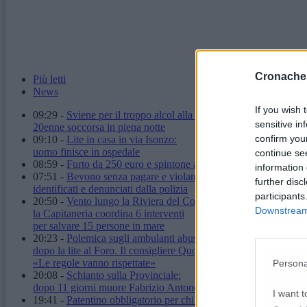
Cronache
Più letti
News
If you wish 
09:29
-
Sviene per il troppo alcol alla stazione:
sensitive in
20enne soccorsa in piena notte
confirm you
09:10
-
Lite in casa in via Isonzo:
uomo finisce in ospedale
continue se
08:59
-
Furto da 250 euro e spintone al vigilante: carabinieri arr
information 
07:51
-
Bevono senza pagare e violano il daspo urbano:
further disc
identificati e denunciati dalla polizia
participants
20:50
-
Vento lungo la Riviera del Conero:
Downstream 
la Capitaneria coordina 6 interventi
per salvare 15 persone in mare
20:23
-
Polemica sugli ambulanti abusivi
dopo la lite al Foro. Il consigliere Quqqass:
«Le regole vanno rispettate»
Persona
20:08
-
Schianto sulla Provinciale:
dopo 11 giorni muore Fabrizio Antonelli
I want t
19:41
-
Patentino obbligatorio per chi ha un cane: