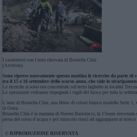
I carabinieri con l’auto ritrovata di Brunella Chiu
(Archivio)
Sono riprese nuovamente questa mattina le ricerche da parte di vi
tra il 15 e 16 settembre dello scorso anno, che vide lo straripamen
Le ricerche si sono ora concentrate sul terzo laghetto in località Treca
Le operazioni vedranno impegnati i vigili del fuoco per tutta la settim
L’auto di Brunella Chiu, una Bmw di colore bianco modello Serie 1, ven
di Ostra.
Brunella Chiù è la mamma di Noemi Bartolucci, la 17enne rinvenuta senz
piena del corso d’acqua e per miracolo riuscì ad aggrapparsi al tronco 
© RIPRODUZIONE RISERVATA