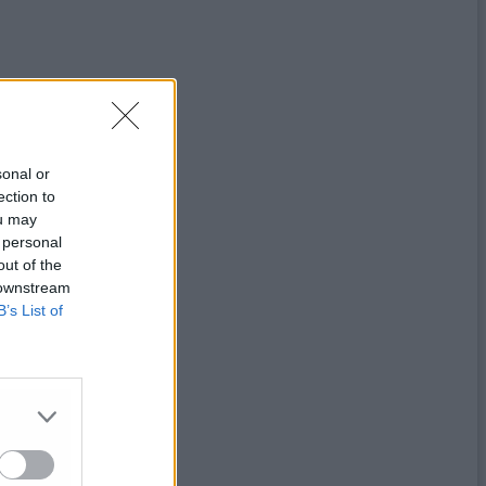
sonal or
ection to
ou may
 personal
out of the
 downstream
B’s List of