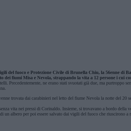
gili del fuoco e Protezione Civile di Brunella Chiu, la 56enne di B
to dei fiumi Misa e Nevola, strappando la vita a 12 persone i cui co
stelli. Precedentemente, ne erano stati svuotati già due, ma purtroppo sen
ana.
ne trovata dai carabinieri nel letto del fiume Nevola la notte del 20 s
a vita nei pressi di Corinaldo. Insieme, si trovavano a bordo della vet
di un albero per poi essere salvato dai vigili del fuoco che riuscirono a