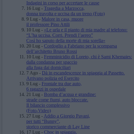
Indagini in corso per accertare le cause
16 Lug
-
Tragedia a Marzocca,
donna travolta e uccisa da un treno
(Foto)
9 Lug
-
Malore in casa, muore
il professore Pino Attili
10 Lug
-
«Le urla e il pianto di mia madre al telefono:
“L’ha uccisa. Corri. Prendi l’aereo”
Così ho saputo della morte di mia sorella»
20 Lug
-
Cordoglio a Fabriano per la scomparsa
dell’architetto Bruno Rossi
10 Lug
-
Femminicidio di Loreto, chi è Sami Khemaies:
dalla condanna per spaccio
alla fuga dai domiciliari
7 Ago
-
Dà in escandescenze in spiaggia al Passetto.
Arrivano polizia ed Esercito
9 Lug
-
Frontale tra due auto,
6 ragazzi in ospedale
21 Lug
-
Bomba d’acqua e grandine:
strade come fiumi, auto bloccate.
Il bilancio complessivo
(Foto-Video)
27 Lug
-
Addio a Giorgio Pavani,
per tutti “Bunny”,
storico commerciante di Lay Line
17 Lug
-
Choc in spiaggia,