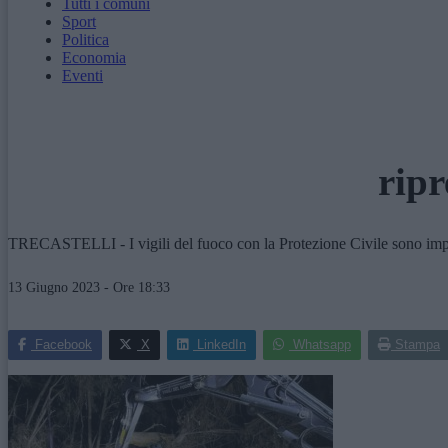
Tutti i comuni
Sport
Politica
Economia
Eventi
ripr
TRECASTELLI - I vigili del fuoco con la Protezione Civile sono impe
13 Giugno 2023 - Ore 18:33
Facebook
X
LinkedIn
Whatsapp
Stampa