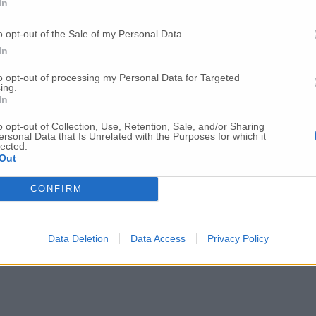
In
i lavori importanti
o opt-out of the Sale of my Personal Data.
In
della conferenza dei servizi: «Entro settemb
to opt-out of processing my Personal Data for Targeted
ing.
In
o opt-out of Collection, Use, Retention, Sale, and/or Sharing
il pacchetto di Ferragosto
ersonal Data that Is Unrelated with the Purposes for which it
lected.
Out
 straordinaria del Misa
CONFIRM
 privati con danni maggiori a 5mila euro
Data Deletion
Data Access
Privacy Policy