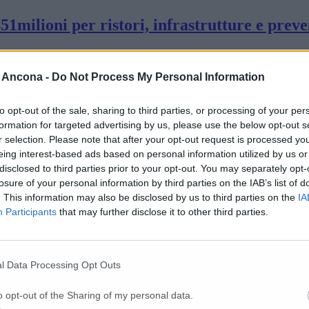
51milioni per ristori, infrastrutture e prev
milioni di euro: si punta a completarla entr
 Ancona -
Do Not Process My Personal Information
to opt-out of the sale, sharing to third parties, or processing of your per
formation for targeted advertising by us, please use the below opt-out s
ricole potranno accedere ai 400 milioni del 
r selection. Please note that after your opt-out request is processed y
eing interest-based ads based on personal information utilized by us or
disclosed to third parties prior to your opt-out. You may separately opt-
ni di euro per l’alluvione del 2022
losure of your personal information by third parties on the IAB’s list of
. This information may also be disclosed by us to third parties on the
IA
Participants
that may further disclose it to other third parties.
lia, al via nuovi lavori sull’alveo del Misa
l Data Processing Opt Outs
? le misure adottate sin qui da Meloni e Ac
o opt-out of the Sharing of my personal data.