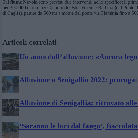
Sul f
iume Nevola
sono previsti due interventi, nello specifico: il p
per 300.000 euro e nei Comuni di Ostra Vetere e Barbara (dal Ponte de
di Cagli (a partire da 500 mt a monte del ponte via Flaminia fino a 50
Articoli correlati
Un anno dall’alluvione: «Ancora legna
Alluvione a Senigallia 2022: prorogat
Alluvione di Senigallia: ritrovato all
‘Saranno le luci dal fango’, fiaccolat