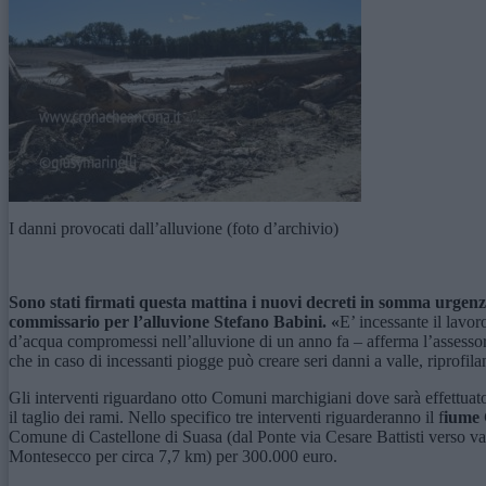
I danni provocati dall’alluvione (foto d’archivio)
Sono stati firmati questa mattina i nuovi decreti in somma urgen
commissario per l’alluvione Stefano Babini.
«
E’ incessante il lavo
d’acqua compromessi nell’alluvione di un anno fa – afferma l’assessore 
che in caso di incessanti piogge può creare seri danni a valle, ripro
Gli interventi riguardano otto Comuni marchigiani dove sarà effettuato
il taglio dei rami. Nello specifico tre interventi riguarderanno il f
iume
Comune di Castellone di Suasa (dal Ponte via Cesare Battisti verso val
Montesecco per circa 7,7 km) per 300.000 euro.