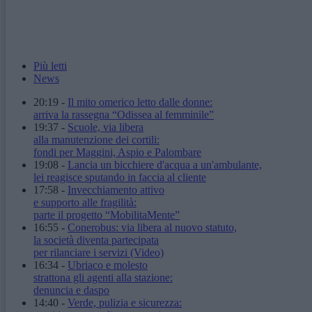
Più letti
News
20:19
-
Il mito omerico letto dalle donne:
arriva la rassegna “Odissea al femminile”
19:37
-
Scuole, via libera
alla manutenzione dei cortili:
fondi per Maggini, Aspio e Palombare
19:08
-
Lancia un bicchiere d'acqua a un'ambulante,
lei reagisce sputando in faccia al cliente
17:58
-
Invecchiamento attivo
e supporto alle fragilità:
parte il progetto “MobilitaMente”
16:55
-
Conerobus: via libera al nuovo statuto,
la società diventa partecipata
per rilanciare i servizi
(Video)
16:34
-
Ubriaco e molesto
strattona gli agenti alla stazione:
denuncia e daspo
14:40
-
Verde, pulizia e sicurezza: