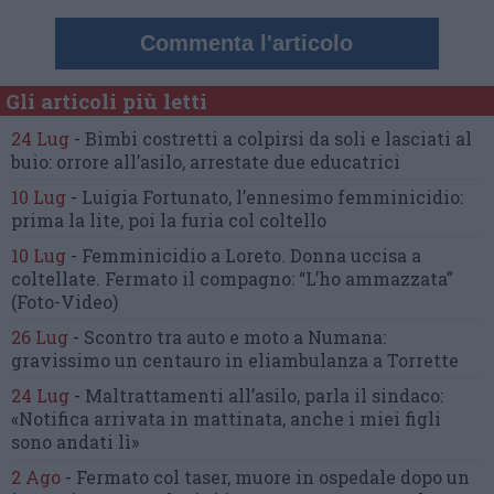
Commenta l'articolo
Gli articoli più letti
24 Lug
-
Bimbi costretti a colpirsi da soli
e lasciati al
buio:
orrore all’asilo, arrestate due educatrici
10 Lug
-
Luigia Fortunato,
l’ennesimo femminicidio:
prima la lite, poi la furia col coltello
10 Lug
-
Femminicidio a Loreto.
Donna uccisa a
coltellate.
Fermato il compagno: “L’ho ammazzata”
(Foto-Video)
26 Lug
-
Scontro tra auto e moto a Numana:
gravissimo un centauro
in eliambulanza a Torrette
24 Lug
-
Maltrattamenti all’asilo, parla il sindaco:
«Notifica arrivata in mattinata,
anche i miei figli
sono andati lì»
2 Ago
-
Fermato col taser,
muore in ospedale dopo un