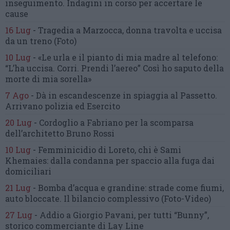
inseguimento.
Indagini in corso per accertare le
cause
16 Lug
-
Tragedia a Marzocca,
donna travolta e uccisa
da un treno
(Foto)
10 Lug
-
«Le urla e il pianto di mia madre al telefono:
“L’ha uccisa. Corri. Prendi l’aereo”
Così ho saputo della
morte di mia sorella»
7 Ago
-
Dà in escandescenze in spiaggia al Passetto.
Arrivano polizia ed Esercito
20 Lug
-
Cordoglio a Fabriano per la scomparsa
dell’architetto Bruno Rossi
10 Lug
-
Femminicidio di Loreto, chi è Sami
Khemaies:
dalla condanna per spaccio
alla fuga dai
domiciliari
21 Lug
-
Bomba d’acqua e grandine:
strade come fiumi,
auto bloccate.
Il bilancio complessivo
(Foto-Video)
27 Lug
-
Addio a Giorgio Pavani,
per tutti “Bunny”,
storico commerciante di Lay Line