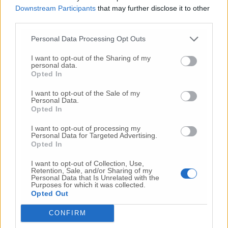
Downstream Participants
that may further disclose it to other
third parties.
Personal Data Processing Opt Outs
I want to opt-out of the Sharing of my
personal data.
Opted In
I want to opt-out of the Sale of my
Personal Data.
Opted In
Sandro Antonelli
I want to opt-out of processing my
A chi legge tra le righe il possibile ritorno in
Personal Data for Targeted Advertising.
campo nella corsa alla fascia tricolore di
Opted In
Latini,
Sandro Antonelli
, scelto proprio con la
I want to opt-out of Collection, Use,
consultazione popolare e interna ai
Retention, Sale, and/or Sharing of my
movimenti come candidato sindaco per le
Personal Data that Is Unrelated with the
Purposes for which it was collected.
Amministrative 2024 di Osimo spiega che «al
Opted Out
momento gli impegni assunti con le primarie
non sono in discussione». In un lungo post
CONFIRM
pubblicato sui social Antonelli, attuale