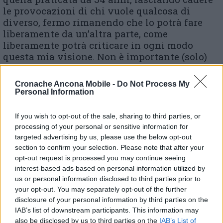
le provocazioni di chi vuole qualcosa di
diverso, fermo rimanendo che lo potrà fare
liberamente da un’altra parte, come
liberamente potrà criticare in ogni modo
questa mia visione. Non è importante (solo)
vincere le prossime elezioni, ma avere un
progetto (come è sempre stato per le Liste
Cronache Ancona Mobile -
Do Not Process My
Civiche) che stia in piedi nella buona e
Personal Information
cattiva sorta, in grado di raccogliere i
sentimenti, le attese, le speranze di tanti,
If you wish to opt-out of the sale, sharing to third parties, or
lungo, radicato e duraturo nel tempo, in grado
processing of your personal or sensitive information for
di confrontarsi con chiunque altro voglia
targeted advertising by us, please use the below opt-out
confrontarsi. L’anno che verrà e quello che
section to confirm your selection. Please note that after your
verrà l’anno. Buone feste» conclude Dino
opt-out request is processed you may continue seeing
interest-based ads based on personal information utilized by
Latini
us or personal information disclosed to third parties prior to
your opt-out. You may separately opt-out of the further
disclosure of your personal information by third parties on the
IAB’s list of downstream participants. This information may
also be disclosed by us to third parties on the
IAB’s List of