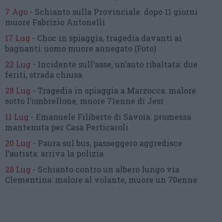
7 Ago
-
Schianto sulla Provinciale:
dopo 11 giorni
muore Fabrizio Antonelli
17 Lug
-
Choc in spiaggia,
tragedia davanti ai
bagnanti:
uomo muore annegato
(Foto)
22 Lug
-
Incidente sull’asse, un’auto ribaltata:
due
feriti, strada chiusa
28 Lug
-
Tragedia in spiaggia a Marzocca:
malore
sotto l’ombrellone,
muore 71enne di Jesi
11 Lug
-
Emanuele Filiberto di Savoia:
promessa
mantenuta
per Casa Perticaroli
20 Lug
-
Paura sul bus, passeggero
aggredisce
l’autista: arriva la polizia
28 Lug
-
Schianto contro un albero
lungo via
Clementina:
malore al volante, muore un 70enne