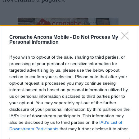
Cronache Ancona Mobile -
Do Not Process My
Personal Information
If you wish to opt-out of the sale, sharing to third parties, or
processing of your personal or sensitive information for
targeted advertising by us, please use the below opt-out
section to confirm your selection. Please note that after your
opt-out request is processed you may continue seeing
interest-based ads based on personal information utilized by
us or personal information disclosed to third parties prior to
Il materiale lapideo dell’alto medioevo liberato dal quadro
your opt-out. You may separately opt-out of the further
elettrico
disclosure of your personal information by third parties on the
Nel frattempo il
pannello
elettrico sistemato
IAB’s list of downstream participants. This information may
in via temporanea sulla parente di Palazzo
also be disclosed by us to third parties on the
IAB’s List of
comunale con reperti alto medievali, è stato
Downstream Participants
that may further disclose it to other
spostato sulla muratura della nuova ala
third parties.