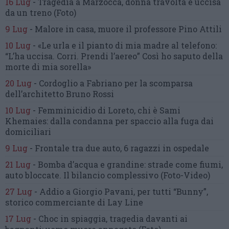
16 Lug
-
Tragedia a Marzocca,
donna travolta e uccisa
da un treno
(Foto)
9 Lug
-
Malore in casa, muore
il professore Pino Attili
10 Lug
-
«Le urla e il pianto di mia madre al telefono:
“L’ha uccisa. Corri. Prendi l’aereo”
Così ho saputo della
morte di mia sorella»
20 Lug
-
Cordoglio a Fabriano per la scomparsa
dell’architetto Bruno Rossi
10 Lug
-
Femminicidio di Loreto, chi è Sami
Khemaies:
dalla condanna per spaccio
alla fuga dai
domiciliari
9 Lug
-
Frontale tra due auto,
6 ragazzi in ospedale
21 Lug
-
Bomba d’acqua e grandine:
strade come fiumi,
auto bloccate.
Il bilancio complessivo
(Foto-Video)
27 Lug
-
Addio a Giorgio Pavani,
per tutti “Bunny”,
storico commerciante di Lay Line
17 Lug
-
Choc in spiaggia,
tragedia davanti ai