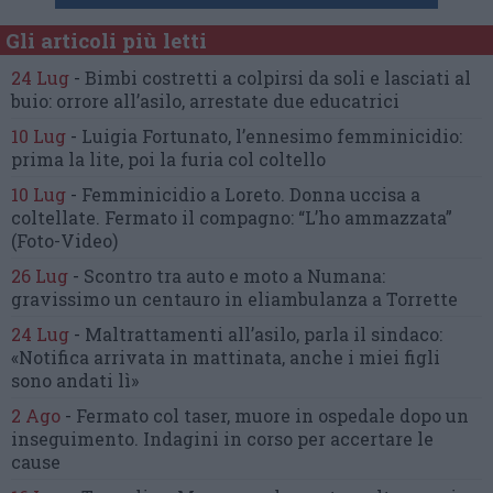
Gli articoli più letti
24 Lug
-
Bimbi costretti a colpirsi da soli
e lasciati al
buio:
orrore all’asilo, arrestate due educatrici
10 Lug
-
Luigia Fortunato,
l’ennesimo femminicidio:
prima la lite, poi la furia col coltello
10 Lug
-
Femminicidio a Loreto.
Donna uccisa a
coltellate.
Fermato il compagno: “L’ho ammazzata”
(Foto-Video)
26 Lug
-
Scontro tra auto e moto a Numana:
gravissimo un centauro
in eliambulanza a Torrette
24 Lug
-
Maltrattamenti all’asilo, parla il sindaco:
«Notifica arrivata in mattinata,
anche i miei figli
sono andati lì»
2 Ago
-
Fermato col taser,
muore in ospedale dopo un
inseguimento.
Indagini in corso per accertare le
cause