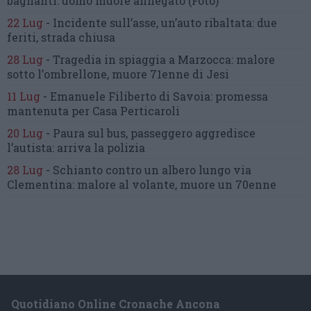
bagnanti:
uomo muore annegato
(Foto)
22 Lug
-
Incidente sull’asse, un’auto ribaltata:
due
feriti, strada chiusa
28 Lug
-
Tragedia in spiaggia a Marzocca:
malore
sotto l’ombrellone,
muore 71enne di Jesi
11 Lug
-
Emanuele Filiberto di Savoia:
promessa
mantenuta
per Casa Perticaroli
20 Lug
-
Paura sul bus, passeggero
aggredisce
l’autista: arriva la polizia
28 Lug
-
Schianto contro un albero
lungo via
Clementina:
malore al volante, muore un 70enne
Quotidiano Online Cronache Ancona