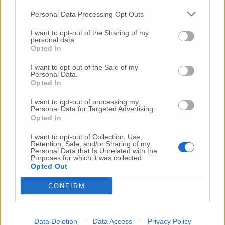
ottocentesca di Palazzo comunale.
C’è da
Personal Data Processing Opt Outs
capire se il materiale lapideo con vincoli sia
stato danneggiato. Sulla questione proprio
I want to opt-out of the Sharing of my
Simoncini ha depositato una interrogazione
personal data.
Opted In
per sapere «chi ha materialmente istallato il
quadro elettrico inserendo tappi per fissaggi e
I want to opt-out of the Sale of my
chiodi che hanno deturpato il meraviglioso
Personal Data.
Opted In
paramento murario di epoca romana; se per
tale installazione è stato reperito il parere
I want to opt-out of processing my
della Soprintendenza per i beni culturali; se
Personal Data for Targeted Advertising.
Opted In
l’Amministrazione intende denunciare
all’autorità competente l’accaduto e agire
I want to opt-out of Collection, Use,
nelle sedi opportune per il risarcimento del
Retention, Sale, and/or Sharing of my
Personal Data that Is Unrelated with the
danno e quali iniziative intende adottare
Purposes for which it was collected.
l’Amministrazione al fine di riparare il danno
Opted Out
subito e restaurare gli elementi deturpati».
CONFIRM
Data Deletion
Data Access
Privacy Policy