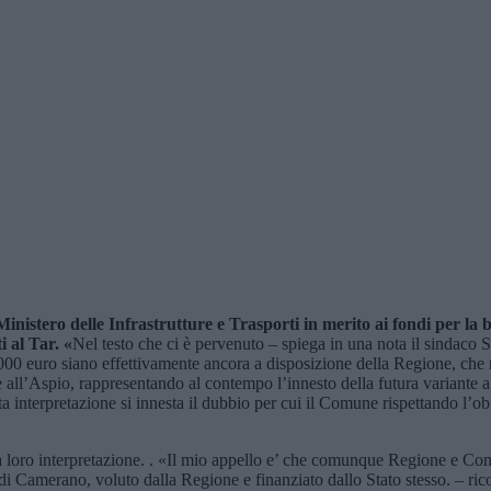
nistero delle Infrastrutture e Trasporti in merito ai fondi per la b
i al Tar.
«
Nel testo che ci è pervenuto – spiega in una nota il sindaco
.000 euro siano effettivamente ancora a disposizione della Regione, che
le all’Aspio, rappresentando al contempo l’innesto della futura variante 
interpretazione si innesta il dubbio per cui il Comune rispettando l’obi
a loro interpretazione. . «Il mio appello e’ che comunque Regione e Co
di Camerano, voluto dalla Regione e finanziato dallo Stato stesso. – ric