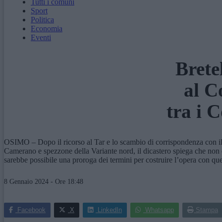
Tutti i comuni
Sport
Politica
Economia
Eventi
Brete
al C
tra i C
OSIMO – Dopo il ricorso al Tar e lo scambio di corrispondenza con il Min
Camerano e spezzone della Variante nord, il dicastero spiega che non 
sarebbe possibile una proroga dei termini per costruire l’opera con qu
8 Gennaio 2024 - Ore 18:48
Facebook
X
LinkedIn
Whatsapp
Stampa