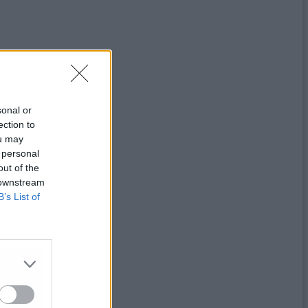
sonal or
ection to
ou may
 personal
out of the
 downstream
B’s List of