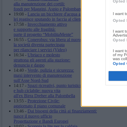
Opted 
alla manutenzione dei cortili:
fondi per Maggini, Aspio e Palombare
I want t
19:08
-
Lancia un bicchiere d'acqua a un'ambulante,
lei reagisce sputando in faccia al cliente
Opted 
17:58
-
Invecchiamento attivo
e supporto alle fragilità:
I want 
parte il progetto “MobilitaMente”
Advertis
16:55
-
Conerobus: via libera al nuovo statuto,
Opted 
la società diventa partecipata
per rilanciare i servizi
(Video)
I want t
of my P
16:34
-
Ubriaco e molesto
was col
strattona gli agenti alla stazione:
Opted 
denuncia e daspo
14:40
-
Verde, pulizia e sicurezza:
maxi intervento di manutenzione
sull'Asse Nord-Sud
14:17
-
Spazi ricreativi, punto turistico
e hub ciclabile: nuova vita
all'ex Birra Dreher alla Palombella
13:55
-
Protezione Civile:
aggiornato il piano comunale
13:46
-
Dai bisogni della città ai finanziamenti:
nasce il nuovo ufficio
Progettazione e Bandi Europei
10:02
-
Scoppia la lite per la caldaia