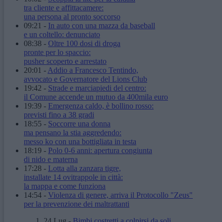
tra cliente e affittacamere:
una persona al pronto soccorso
09:21
-
In auto con una mazza da baseball
e un coltello: denunciato
08:38
-
Oltre 100 dosi di droga
pronte per lo spaccio:
pusher scoperto e arrestato
20:01
-
Addio a Francesco Tentindo,
avvocato e Governatore del Lions Club
19:42
-
Strade e marciapiedi del centro:
il Comune accende un mutuo da 400mila euro
19:39
-
Emergenza caldo, è bollino rosso:
previsti fino a 38 gradi
18:55
-
Soccorre una donna
ma pensano la stia aggredendo:
messo ko con una bottigliata in testa
18:19
-
Polo 0-6 anni: apertura congiunta
di nido e materna
17:28
-
Lotta alla zanzara tigre,
installate 14 ovitrappole in città:
la mappa e come funziona
14:54
-
Violenza di genere, arriva il Protocollo "Zeus"
per la prevenzione dei maltrattanti
24 Lug
-
Bimbi costretti a colpirsi da soli