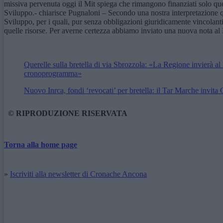
missiva pervenuta oggi il Mit spiega che rimangono finanziati solo quei 
Sviluppo.- chiarisce Pugnaloni – Secondo una nostra interpretazione qu
Sviluppo, per i quali, pur senza obbligazioni giuridicamente vincolant
quelle risorse. Per averne certezza abbiamo inviato una nuova nota al 
Querelle sulla bretella di via Sbrozzola: «La Regione invierà al M
cronoprogramma»
Nuovo Inrca, fondi ‘revocati’ per bretella: il Tar Marche invit
© RIPRODUZIONE RISERVATA
Torna alla home page
»
Iscriviti alla newsletter di Cronache Ancona