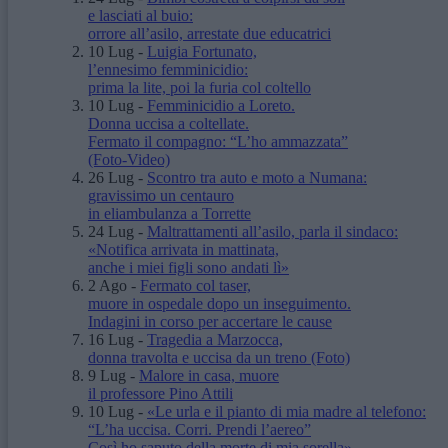
e lasciati al buio:
orrore all’asilo, arrestate due educatrici
10 Lug
-
Luigia Fortunato,
l’ennesimo femminicidio:
prima la lite, poi la furia col coltello
10 Lug
-
Femminicidio a Loreto.
Donna uccisa a coltellate.
Fermato il compagno: “L’ho ammazzata”
(Foto-Video)
26 Lug
-
Scontro tra auto e moto a Numana:
gravissimo un centauro
in eliambulanza a Torrette
24 Lug
-
Maltrattamenti all’asilo, parla il sindaco:
«Notifica arrivata in mattinata,
anche i miei figli sono andati lì»
2 Ago
-
Fermato col taser,
muore in ospedale dopo un inseguimento.
Indagini in corso per accertare le cause
16 Lug
-
Tragedia a Marzocca,
donna travolta e uccisa da un treno
(Foto)
9 Lug
-
Malore in casa, muore
il professore Pino Attili
10 Lug
-
«Le urla e il pianto di mia madre al telefono:
“L’ha uccisa. Corri. Prendi l’aereo”
Così ho saputo della morte di mia sorella»