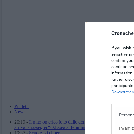
Cronache
If you wish 
sensitive in
confirm you
continue se
information 
further disc
participants
Downstream 
Più letti
News
Persona
20:19
-
Il mito omerico letto dalle donne:
arriva la rassegna “Odissea al femminile”
I want t
19:37
-
Scuole, via libera