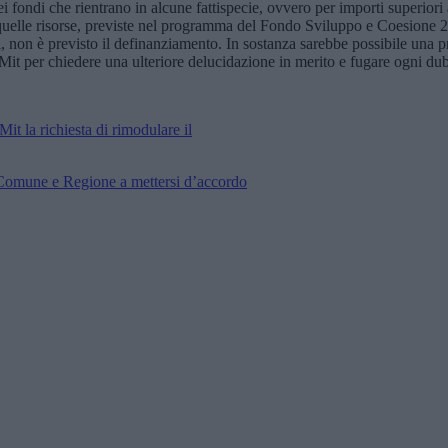
fondi che rientrano in alcune fattispecie, ovvero per importi superiori a
elle risorse, previste nel programma del Fondo Sviluppo e Coesione 2014
i, non è previsto il definanziamento. In sostanza sarebbe possibile una
Mit per chiedere una ulteriore delucidazione in merito e fugare ogni du
it la richiesta di rimodulare il
a Comune e Regione a mettersi d’accordo