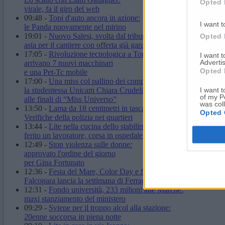
Opted 
virale, fa il giro del web
09:48
-
Topi d'auto ancora in azione:
I want t
le Panda nuovamente nel mirino
19:01
-
Nuovo Salesi, svolta dal tribunale:
Opted 
asta per il cantiere con offerta già garantita
17:05
-
Rivoluzione tecnologica a Torrette:
I want 
Advertis
arrivano 7 nuovi macchinari
Opted 
e una Pet-Tc mobile
17:00
-
Una miss col pallino dei computer:
I want t
la studentessa Unicam Chiara Crudeli
of my P
alle finali di “Miss Universo”
was col
13:50
-
Lama da 18 centimetri in tasca: denunciato.
Opted 
Verifiche della polizia nei quartieri
13:44
-
Lite nella cucina dello stabilimento:
ferito un lavoratore, corsa in ospedale
12:49
-
Stop violenza sulle donne:
approvato l'ordine del giorno
per Gina Fortunato
12:36
-
Festa del Mare, Color Day e fuochi d'artificio:
Falconara lancia la settimana di Ferragosto
12:31
-
Fondo università, 233 milioni alle Marche:
maxi stanziamento del ministero
09:29
-
Sviene per il troppo alcol alla stazione:
20enne soccorsa in piena notte