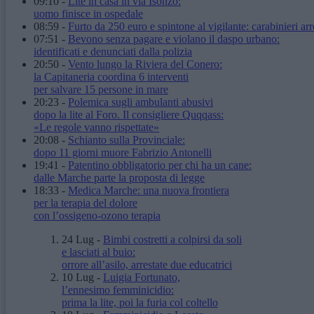
09:10
-
Lite in casa in via Isonzo:
uomo finisce in ospedale
08:59
-
Furto da 250 euro e spintone al vigilante: carabinieri arr
07:51
-
Bevono senza pagare e violano il daspo urbano:
identificati e denunciati dalla polizia
20:50
-
Vento lungo la Riviera del Conero:
la Capitaneria coordina 6 interventi
per salvare 15 persone in mare
20:23
-
Polemica sugli ambulanti abusivi
dopo la lite al Foro. Il consigliere Quqqass:
«Le regole vanno rispettate»
20:08
-
Schianto sulla Provinciale:
dopo 11 giorni muore Fabrizio Antonelli
19:41
-
Patentino obbligatorio per chi ha un cane:
dalle Marche parte la proposta di legge
18:33
-
Medica Marche: una nuova frontiera
per la terapia del dolore
con l’ossigeno-ozono terapia
24 Lug
-
Bimbi costretti a colpirsi da soli
e lasciati al buio:
orrore all’asilo, arrestate due educatrici
10 Lug
-
Luigia Fortunato,
l’ennesimo femminicidio:
prima la lite, poi la furia col coltello