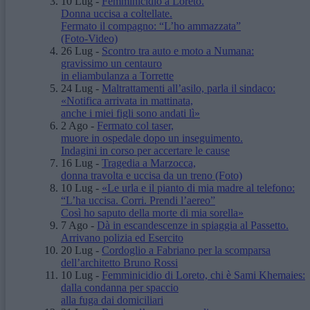
10 Lug
-
Femminicidio a Loreto.
Donna uccisa a coltellate.
Fermato il compagno: “L’ho ammazzata”
(Foto-Video)
26 Lug
-
Scontro tra auto e moto a Numana:
gravissimo un centauro
in eliambulanza a Torrette
24 Lug
-
Maltrattamenti all’asilo, parla il sindaco:
«Notifica arrivata in mattinata,
anche i miei figli sono andati lì»
2 Ago
-
Fermato col taser,
muore in ospedale dopo un inseguimento.
Indagini in corso per accertare le cause
16 Lug
-
Tragedia a Marzocca,
donna travolta e uccisa da un treno
(Foto)
10 Lug
-
«Le urla e il pianto di mia madre al telefono:
“L’ha uccisa. Corri. Prendi l’aereo”
Così ho saputo della morte di mia sorella»
7 Ago
-
Dà in escandescenze in spiaggia al Passetto.
Arrivano polizia ed Esercito
20 Lug
-
Cordoglio a Fabriano per la scomparsa
dell’architetto Bruno Rossi
10 Lug
-
Femminicidio di Loreto, chi è Sami Khemaies:
dalla condanna per spaccio
alla fuga dai domiciliari