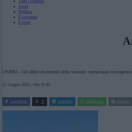
Tutti i comuni
Sport
Politica
Economia
Eventi
A
OSIMO - Gli ultimi documenti della variante «presentano incongruenz
21 Giugno 2024 - Ore 10:49
Facebook
X
LinkedIn
Whatsapp
Stampa