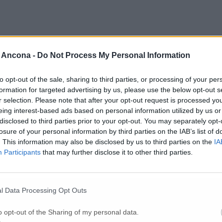
 Ancona -
Do Not Process My Personal Information
to opt-out of the sale, sharing to third parties, or processing of your per
formation for targeted advertising by us, please use the below opt-out s
r selection. Please note that after your opt-out request is processed y
Per poter lasciare o votare un commento devi essere registrato.
eing interest-based ads based on personal information utilized by us or
Effettua l'accesso
oppure
registrati
disclosed to third parties prior to your opt-out. You may separately opt-
losure of your personal information by third parties on the IAB’s list of
. This information may also be disclosed by us to third parties on the
IA
Participants
that may further disclose it to other third parties.
l Data Processing Opt Outs
o opt-out of the Sharing of my personal data.