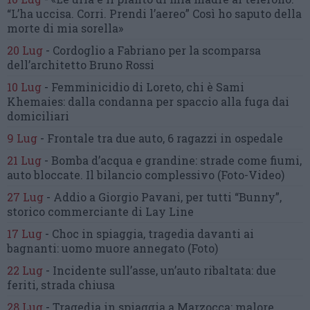
“L’ha uccisa. Corri. Prendi l’aereo”
Così ho saputo della
morte di mia sorella»
20 Lug
-
Cordoglio a Fabriano per la scomparsa
dell’architetto Bruno Rossi
10 Lug
-
Femminicidio di Loreto, chi è Sami
Khemaies:
dalla condanna per spaccio
alla fuga dai
domiciliari
9 Lug
-
Frontale tra due auto,
6 ragazzi in ospedale
21 Lug
-
Bomba d’acqua e grandine:
strade come fiumi,
auto bloccate.
Il bilancio complessivo
(Foto-Video)
27 Lug
-
Addio a Giorgio Pavani,
per tutti “Bunny”,
storico commerciante di Lay Line
17 Lug
-
Choc in spiaggia,
tragedia davanti ai
bagnanti:
uomo muore annegato
(Foto)
22 Lug
-
Incidente sull’asse, un’auto ribaltata:
due
feriti, strada chiusa
28 Lug
-
Tragedia in spiaggia a Marzocca:
malore