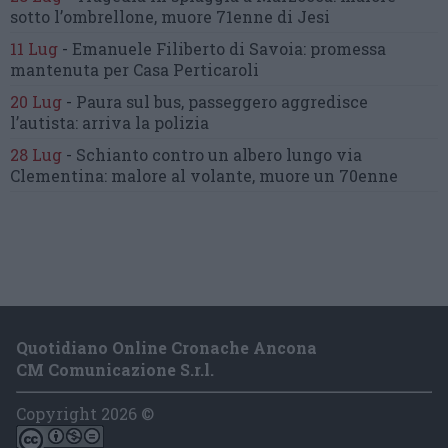
sotto l’ombrellone,
muore 71enne di Jesi
11 Lug
-
Emanuele Filiberto di Savoia:
promessa
mantenuta
per Casa Perticaroli
20 Lug
-
Paura sul bus, passeggero
aggredisce
l’autista: arriva la polizia
28 Lug
-
Schianto contro un albero
lungo via
Clementina:
malore al volante, muore un 70enne
Quotidiano Online Cronache Ancona
CM Comunicazione S.r.l.
Copyright 2026 ©