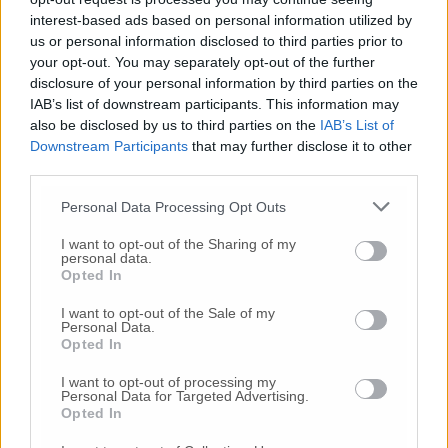
ulteriormente valorizzato anche con l’ultimo
interest-based ads based on personal information utilized by
allestimento però ci sono ancora tanti
us or personal information disclosed to third parties prior to
dettagli da migliorare per omaggiare questa
your opt-out. You may separately opt-out of the further
grande pittore romantico italiano. L’impegno
disclosure of your personal information by third parties on the
che mi sono presa è quello di coinvolgere il
IAB’s list of downstream participants. This information may
prima possibile il settore Lavori pubblici per
also be disclosed by us to third parties on the
IAB’s List of
Downstream Participants
that may further disclose it to other
svolgere un sopralluogo definitivo e per avere
third parties.
una un quadro economico e dei tempi per
organizzare intanto una sistemazione della
Personal Data Processing Opt Outs
lapide esterna. Purtroppo non ci sono beni di
proprietà di Podesti come invece ad esempio
I want to opt-out of the Sharing of my
personal data.
sono presenti nella casa natale di Spontini o
Opted In
di Leopardi».
I want to opt-out of the Sale of my
Personal Data.
Il consigliere
Giacomo Petrelli
(Pd) ha
Opted In
ritenuto non prioritario l’intervento per la
I want to opt-out of processing my
città anche nel reperimento delle risorse «ma
Personal Data for Targeted Advertising.
non trovo sbagliata la proposta». Il
Opted In
consigliere
Carlo Maria Pesaresi
(Diamoci del