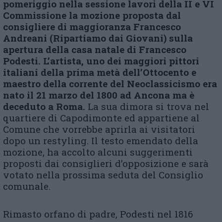
pomeriggio nella sessione lavori d
ella
II e VI
Commissione l
a
mozione proposta dal
consigliere di maggioranza
Francesco
Andreani
(Ripartiamo dai Giovani)
sulla
apertura della casa natale d
i
Francesco
Podesti.
L’artista, uno
dei maggiori pittori
italiani della prima metà dell’Ottocento e
maestro della corrente del Neoclassicismo
era
nato
il 21 marzo del 1800
ad Ancona
ma è
deceduto a Roma
.
La sua dimora si trova nel
quartiere di Capodimonte ed appartiene al
Comune che vorrebbe aprirla ai visitatori
dopo un restyling. Il testo emendato della
mozione, ha accolto alcuni suggerimenti
proposti dai consiglieri d’opposizione e sarà
votato nella prossima seduta del Consiglio
comunale.
Rimasto orfano di padre, Podesti nel 1816