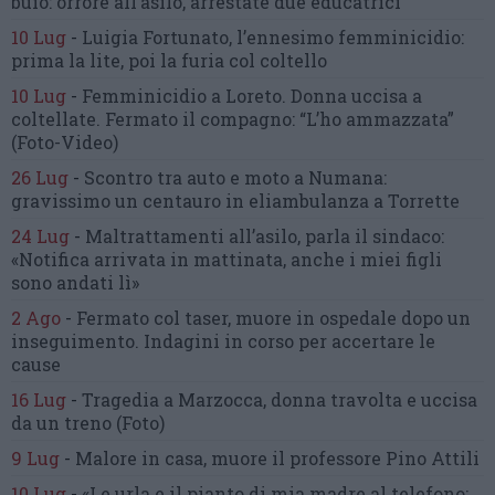
buio:
orrore all’asilo, arrestate due educatrici
10 Lug
-
Luigia Fortunato,
l’ennesimo femminicidio:
prima la lite, poi la furia col coltello
10 Lug
-
Femminicidio a Loreto.
Donna uccisa a
coltellate.
Fermato il compagno: “L’ho ammazzata”
(Foto-Video)
26 Lug
-
Scontro tra auto e moto a Numana:
gravissimo un centauro
in eliambulanza a Torrette
24 Lug
-
Maltrattamenti all’asilo, parla il sindaco:
«Notifica arrivata in mattinata,
anche i miei figli
sono andati lì»
2 Ago
-
Fermato col taser,
muore in ospedale dopo un
inseguimento.
Indagini in corso per accertare le
cause
16 Lug
-
Tragedia a Marzocca,
donna travolta e uccisa
da un treno
(Foto)
9 Lug
-
Malore in casa, muore
il professore Pino Attili
10 Lug
-
«Le urla e il pianto di mia madre al telefono: