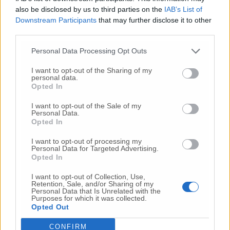
also be disclosed by us to third parties on the
IAB’s List of
Commenta
Downstream Participants
that may further disclose it to other
third parties.
Personal Data Processing Opt Outs
Commenta l'articolo
I want to opt-out of the Sharing of my
personal data.
Gli articoli più letti
Opted In
24 Lug
-
Bimbi costretti a colpirsi da soli
e lasciati al
I want to opt-out of the Sale of my
buio:
orrore all’asilo, arrestate due educatrici
Personal Data.
Opted In
26 Lug
-
Scontro tra auto e moto a Numana:
gravissimo un centauro
in eliambulanza a Torrette
I want to opt-out of processing my
Personal Data for Targeted Advertising.
24 Lug
-
Maltrattamenti all’asilo, parla il sindaco:
Opted In
«Notifica arrivata in mattinata,
anche i miei figli
sono andati lì»
I want to opt-out of Collection, Use,
Retention, Sale, and/or Sharing of my
2 Ago
-
Fermato col taser,
muore in ospedale dopo un
Personal Data that Is Unrelated with the
Purposes for which it was collected.
inseguimento.
Indagini in corso per accertare le
Opted Out
cause
CONFIRM
16 Lug
-
Tragedia a Marzocca,
donna travolta e uccisa