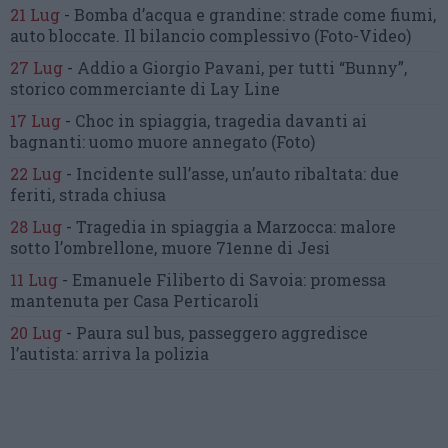
21 Lug
-
Bomba d’acqua e grandine:
strade come fiumi,
auto bloccate.
Il bilancio complessivo
(Foto-Video)
27 Lug
-
Addio a Giorgio Pavani,
per tutti “Bunny”,
storico commerciante di Lay Line
17 Lug
-
Choc in spiaggia,
tragedia davanti ai
bagnanti:
uomo muore annegato
(Foto)
22 Lug
-
Incidente sull’asse, un’auto ribaltata:
due
feriti, strada chiusa
28 Lug
-
Tragedia in spiaggia a Marzocca:
malore
sotto l’ombrellone,
muore 71enne di Jesi
11 Lug
-
Emanuele Filiberto di Savoia:
promessa
mantenuta
per Casa Perticaroli
20 Lug
-
Paura sul bus, passeggero
aggredisce
l’autista: arriva la polizia