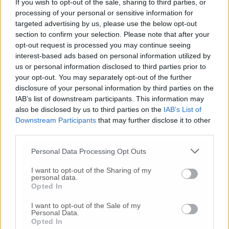
If you wish to opt-out of the sale, sharing to third parties, or
processing of your personal or sensitive information for
targeted advertising by us, please use the below opt-out
section to confirm your selection. Please note that after your
Commenta l'articolo
opt-out request is processed you may continue seeing
interest-based ads based on personal information utilized by
Gli articoli più letti
us or personal information disclosed to third parties prior to
your opt-out. You may separately opt-out of the further
24 Lug
-
Bimbi costretti a colpirsi da soli
e lasciati al
disclosure of your personal information by third parties on the
buio:
orrore all’asilo, arrestate due educatrici
IAB’s list of downstream participants. This information may
10 Lug
-
Luigia Fortunato,
l’ennesimo femminicidio:
also be disclosed by us to third parties on the
IAB’s List of
prima la lite, poi la furia col coltello
Downstream Participants
that may further disclose it to other
third parties.
10 Lug
-
Femminicidio a Loreto.
Donna uccisa a
coltellate.
Fermato il compagno: “L’ho ammazzata”
Personal Data Processing Opt Outs
(Foto-Video)
I want to opt-out of the Sharing of my
26 Lug
-
Scontro tra auto e moto a Numana:
personal data.
gravissimo un centauro
in eliambulanza a Torrette
Opted In
24 Lug
-
Maltrattamenti all’asilo, parla il sindaco:
I want to opt-out of the Sale of my
«Notifica arrivata in mattinata,
anche i miei figli
Personal Data.
sono andati lì»
Opted In