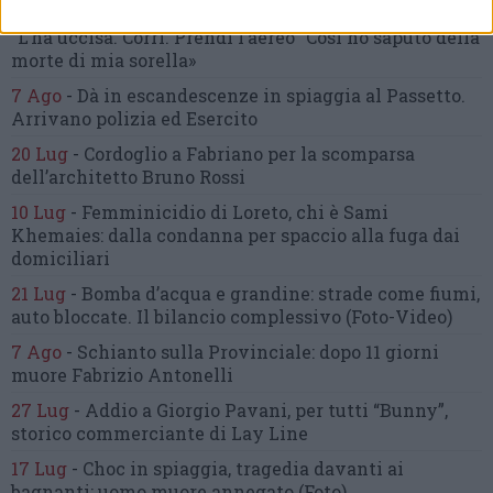
10 Lug
-
«Le urla e il pianto di mia madre al telefono:
“L’ha uccisa. Corri. Prendi l’aereo”
Così ho saputo della
morte di mia sorella»
7 Ago
-
Dà in escandescenze in spiaggia al Passetto.
Arrivano polizia ed Esercito
20 Lug
-
Cordoglio a Fabriano per la scomparsa
dell’architetto Bruno Rossi
10 Lug
-
Femminicidio di Loreto, chi è Sami
Khemaies:
dalla condanna per spaccio
alla fuga dai
domiciliari
21 Lug
-
Bomba d’acqua e grandine:
strade come fiumi,
auto bloccate.
Il bilancio complessivo
(Foto-Video)
7 Ago
-
Schianto sulla Provinciale:
dopo 11 giorni
muore Fabrizio Antonelli
27 Lug
-
Addio a Giorgio Pavani,
per tutti “Bunny”,
storico commerciante di Lay Line
17 Lug
-
Choc in spiaggia,
tragedia davanti ai
bagnanti:
uomo muore annegato
(Foto)