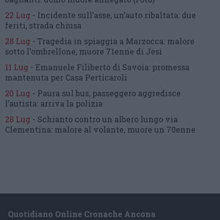
22 Lug
-
Incidente sull’asse, un’auto ribaltata:
due
feriti, strada chiusa
28 Lug
-
Tragedia in spiaggia a Marzocca:
malore
sotto l’ombrellone,
muore 71enne di Jesi
11 Lug
-
Emanuele Filiberto di Savoia:
promessa
mantenuta
per Casa Perticaroli
20 Lug
-
Paura sul bus, passeggero
aggredisce
l’autista: arriva la polizia
28 Lug
-
Schianto contro un albero
lungo via
Clementina:
malore al volante, muore un 70enne
Quotidiano Online Cronache Ancona