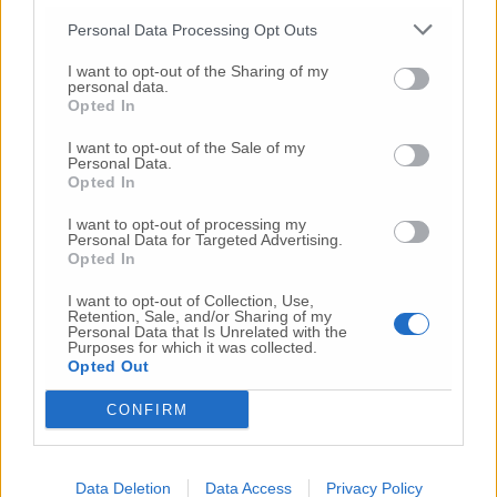
24 Lug
-
Bimbi costretti a colpirsi da soli
e lasciati al
Personal Data Processing Opt Outs
buio:
orrore all’asilo, arrestate due educatrici
I want to opt-out of the Sharing of my
10 Lug
-
Luigia Fortunato,
l’ennesimo femminicidio:
personal data.
Opted In
prima la lite, poi la furia col coltello
10 Lug
-
Femminicidio a Loreto.
Donna uccisa a
I want to opt-out of the Sale of my
Personal Data.
coltellate.
Fermato il compagno: “L’ho ammazzata”
Opted In
(Foto-Video)
I want to opt-out of processing my
26 Lug
-
Scontro tra auto e moto a Numana:
Personal Data for Targeted Advertising.
gravissimo un centauro
in eliambulanza a Torrette
Opted In
24 Lug
-
Maltrattamenti all’asilo, parla il sindaco:
I want to opt-out of Collection, Use,
«Notifica arrivata in mattinata,
anche i miei figli
Retention, Sale, and/or Sharing of my
sono andati lì»
Personal Data that Is Unrelated with the
Purposes for which it was collected.
Opted Out
2 Ago
-
Fermato col taser,
muore in ospedale dopo un
inseguimento.
Indagini in corso per accertare le
CONFIRM
cause
16 Lug
-
Tragedia a Marzocca,
donna travolta e uccisa
da un treno
(Foto)
Data Deletion
Data Access
Privacy Policy